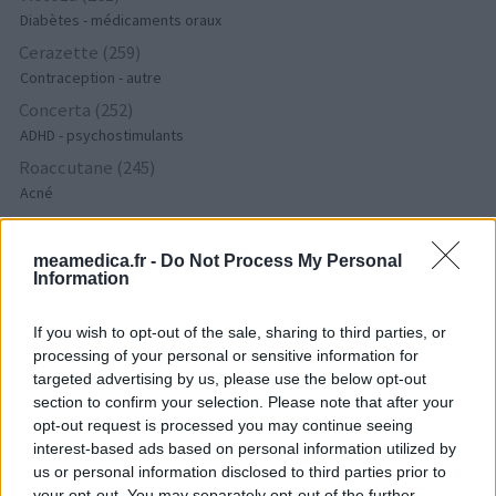
Diabètes - médicaments oraux
Cerazette (259)
Contraception - autre
Concerta (252)
ADHD - psychostimulants
Roaccutane (245)
Acné
Keppra (245)
Epilepsie
meamedica.fr -
Do Not Process My Personal
Information
Doxycycline (243)
Antibiotiques - tetracyclines
If you wish to opt-out of the sale, sharing to third parties, or
Laroxyl (239)
processing of your personal or sensitive information for
Dépression - antidépresseurs TCA
targeted advertising by us, please use the below opt-out
Risperdal (230)
section to confirm your selection. Please note that after your
Psychose / schizophrénie - antipsychotique
opt-out request is processed you may continue seeing
interest-based ads based on personal information utilized by
us or personal information disclosed to third parties prior to
your opt-out. You may separately opt-out of the further