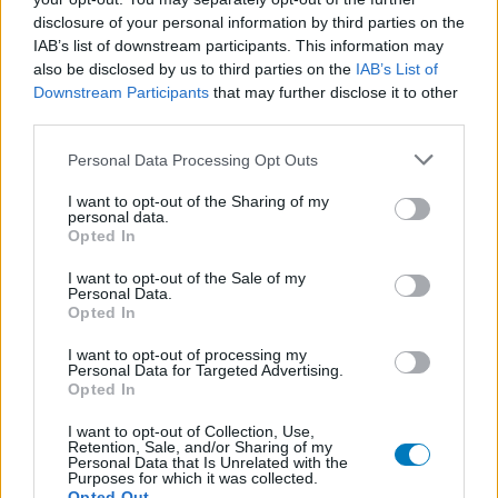
Les évaluations de cette page sont écrites par les utilisateurs
disclosure of your personal information by third parties on the
eux-mêmes ; ces avis sont d’abord lus, et éventuellement
IAB’s list of downstream participants. This information may
adaptés afin de répondre à nos standards en ce qui concerne
also be disclosed by us to third parties on the
IAB’s List of
l’évaluation d’un médicament, avant d’être approuvés. Pour
Downstream Participants
that may further disclose it to other
partager des évaluations, il n’est pas nécessaire de posséder
third parties.
des connaissances médicales. De cette façon, les évaluations
reflètent seulement une image fidèle des expériences propres
Personal Data Processing Opt Outs
aux utilisateurs et pas celle du propriétaire de ce site web.
N’oubliez-pas que les expériences peuvent varier selon les
I want to opt-out of the Sharing of my
personal data.
individus et que pour tout avis médical, il faut toujours prendre
Opted In
contact avec votre médecin ou votre pharmacien.
I want to opt-out of the Sale of my
Personal Data.
Opted In
I want to opt-out of processing my
Personal Data for Targeted Advertising.
Opted In
I want to opt-out of Collection, Use,
Retention, Sale, and/or Sharing of my
Personal Data that Is Unrelated with the
Purposes for which it was collected.
Opted Out