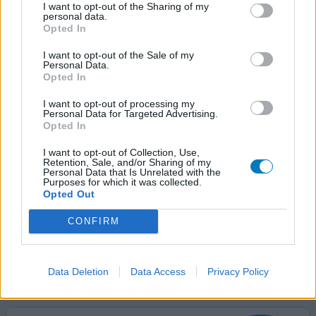
I want to opt-out of the Sharing of my
une semaine passée le traitement et to
...lire la suite
personal data.
Opted In
0 réactions
votre avis
I want to opt-out of the Sale of my
Personal Data.
Opted In
Modopar
I want to opt-out of processing my
06/02/2020 | Femme | 69
Personal Data for Targeted Advertising.
Opted In
lévodopa / bensérazide (50/12,5mg)
Maladie de Parkinson
I want to opt-out of Collection, Use,
Retention, Sale, and/or Sharing of my
Efficacité
Personal Data that Is Unrelated with the
Purposes for which it was collected.
Quantité effets secondaires
Opted Out
Diagnostiquée il y a 2 ans atteinte depuis 7a8ans
CONFIRM
Changement Levodopa suite à ecxéma cou et bras
0 réactions
votre avis
Data Deletion
Data Access
Privacy Policy