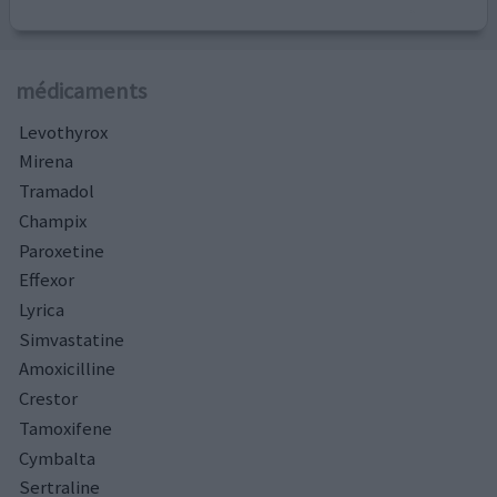
médicaments
Levothyrox
Mirena
Tramadol
Champix
Paroxetine
Effexor
Lyrica
Simvastatine
Amoxicilline
Crestor
Tamoxifene
Cymbalta
Sertraline