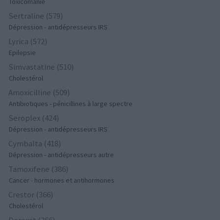
Toxicomanie
Sertraline (579)
Dépression - antidépresseurs IRS
Lyrica (572)
Epilepsie
Simvastatine (510)
Cholestérol
Amoxicilline (509)
Antibiotiques - pénicillines à large spectre
Seroplex (424)
Dépression - antidépresseurs IRS
Cymbalta (418)
Dépression - antidépresseurs autre
Tamoxifene (386)
Cancer - hormones et antihormones
Crestor (366)
Cholestérol
Deroxat (366)