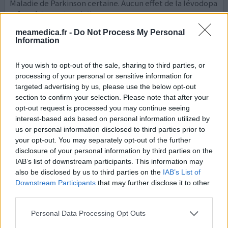
Maladie de Parkinson certaine. Aucun effet de la lévodopa
même à forte dose (x3)
meamedica.fr -
Do Not Process My Personal
0 réactions
votre avis
Information
If you wish to opt-out of the sale, sharing to third parties, or
Modopar
processing of your personal or sensitive information for
targeted advertising by us, please use the below opt-out
06/08/2020 | Homme | 88
section to confirm your selection. Please note that after your
lévodopa / bensérazide (200/50mg)
opt-out request is processed you may continue seeing
Pas dans la liste
interest-based ads based on personal information utilized by
us or personal information disclosed to third parties prior to
Efficacité
your opt-out. You may separately opt-out of the further
Quantité effets secondaires
disclosure of your personal information by third parties on the
IAB’s list of downstream participants. This information may
Suite à consultation d'un neurologue, la maladie de
also be disclosed by us to third parties on the
IAB’s List of
Parkinson semblait s'être installée dans ma vie, sans la
Downstream Participants
that may further disclose it to other
conviction profonde du spécialiste. Cependant je suis
third parties.
contraint de prendre du Modopar 62.5, 3 fois par jour en
doses de 2 gélules chaque fois. Je me rends compte que
Personal Data Processing Opt Outs
j'ai des hallucinations fréquentes. J'ai du arrêter pendant