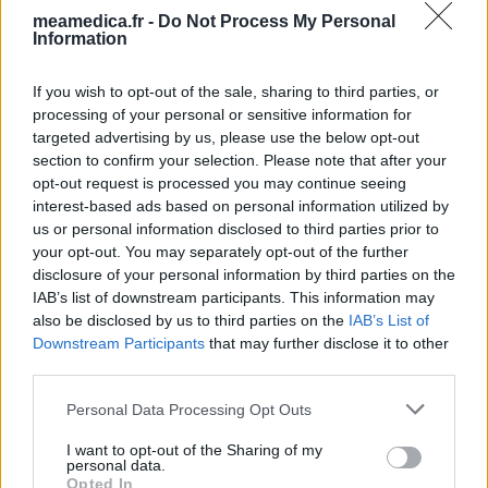
Les évaluations de cette page sont écrites par les utilisateurs
meamedica.fr -
Do Not Process My Personal
Information
eux-mêmes ; ces avis sont d’abord lus, et éventuellement
adaptés afin de répondre à nos standards en ce qui concerne
l’évaluation d’un médicament, avant d’être approuvés. Pour
If you wish to opt-out of the sale, sharing to third parties, or
partager des évaluations, il n’est pas nécessaire de posséder
processing of your personal or sensitive information for
des connaissances médicales. De cette façon, les évaluations
targeted advertising by us, please use the below opt-out
reflètent seulement une image fidèle des expériences propres
section to confirm your selection. Please note that after your
opt-out request is processed you may continue seeing
aux utilisateurs et pas celle du propriétaire de ce site web.
interest-based ads based on personal information utilized by
N’oubliez-pas que les expériences peuvent varier selon les
us or personal information disclosed to third parties prior to
individus et que pour tout avis médical, il faut toujours prendre
your opt-out. You may separately opt-out of the further
contact avec votre médecin ou votre pharmacien.
disclosure of your personal information by third parties on the
IAB’s list of downstream participants. This information may
also be disclosed by us to third parties on the
IAB’s List of
Downstream Participants
that may further disclose it to other
third parties.
Personal Data Processing Opt Outs
I want to opt-out of the Sharing of my
personal data.
Opted In