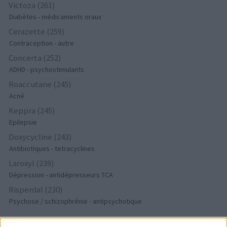
Victoza (261)
Diabètes - médicaments oraux
Cerazette (259)
Contraception - autre
Concerta (252)
ADHD - psychostimulants
Roaccutane (245)
Acné
Keppra (245)
Epilepsie
Doxycycline (243)
Antibiotiques - tetracyclines
Laroxyl (239)
Dépression - antidépresseurs TCA
Risperdal (230)
Psychose / schizophrénie - antipsychotique