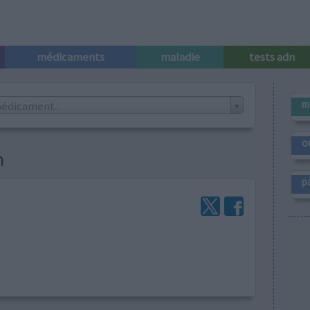
médicaments
maladie
tests adn
m
édicament...
o
n
p