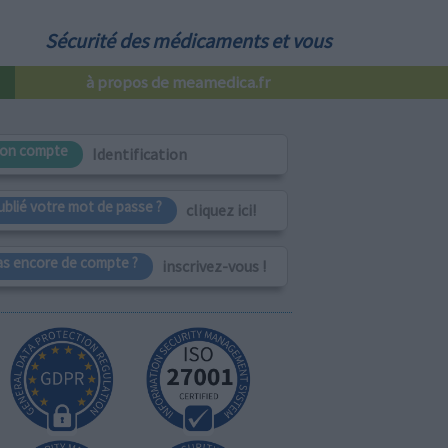
Sécurité des médicaments et vous
à propos de meamedica.fr
on compte
Identification
ublié votre mot de passe ?
cliquez ici!
as encore de compte ?
inscrivez-vous !