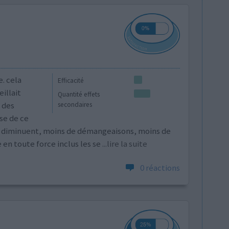
. cela
Efficacité
illait
Quantité effets
e des
secondaires
se de ce
s diminuent, moins de démangeaisons, moins de
 en toute force inclus les se
...lire la suite
0 réactions