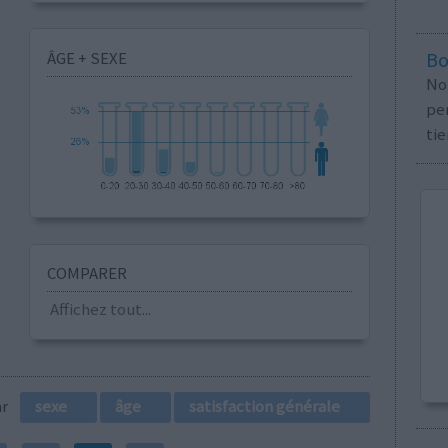
ÂGE + SEXE
Bo
No
per
tie
COMPARER
Affichez tout...
par
sexe
âge
satisfaction générale