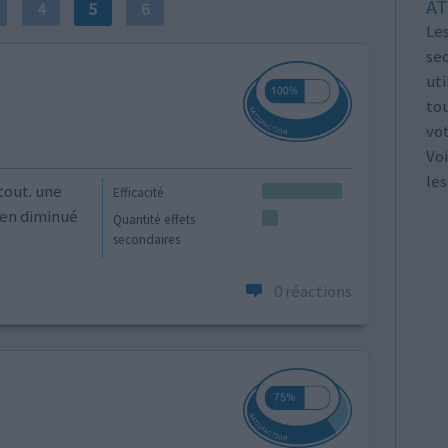
AT
4
5
6
Les
se
ut
tou
vo
Voi
les
tout. une
Efficacité
ien diminué
Quantité effets
secondaires
0 réactions