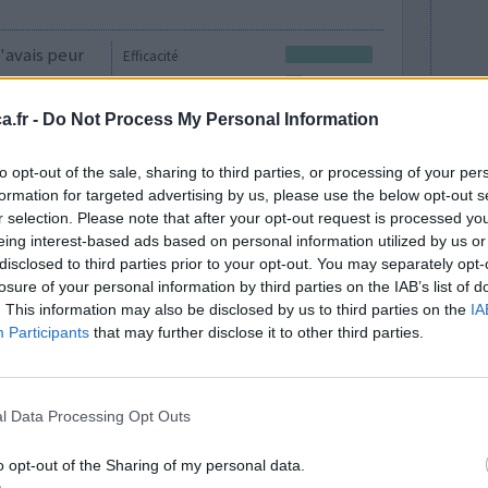
j'avais peur
Efficacité
ici mon
Quantité effets
effet
secondaires
.fr -
Do Not Process My Personal Information
ruc marche
ayé avant. cela coule mais bon j ai mis des
to opt-out of the sale, sharing to third parties, or processing of your per
fluconazol p
...lire la suite
formation for targeted advertising by us, please use the below opt-out s
r selection. Please note that after your opt-out request is processed y
0 réactions
eing interest-based ads based on personal information utilized by us or
disclosed to third parties prior to your opt-out. You may separately opt-
losure of your personal information by third parties on the IAB’s list of
. This information may also be disclosed by us to third parties on the
IA
Participants
that may further disclose it to other third parties.
l Data Processing Opt Outs
o opt-out of the Sharing of my personal data.
tibiotique
Efficacité