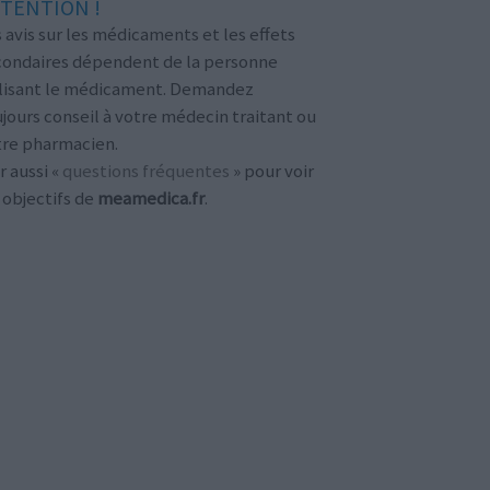
TENTION !
 avis sur les médicaments et les effets
condaires dépendent de la personne
ilisant le médicament. Demandez
jours conseil à votre médecin traitant ou
tre pharmacien.
r aussi «
questions fréquentes
» pour voir
 objectifs de
meamedica.fr
.