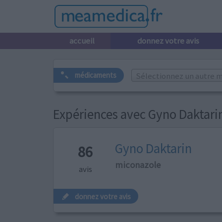
accueil
donnez votre avis
Sélectionnez un autre m
médicaments
Expériences avec Gyno Daktari
Gyno Daktarin
86
miconazole
avis
donnez votre avis