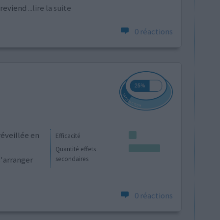
 reviend
...lire la suite
0 réactions
réveillée en
Efficacité
Quantité effets
s'arranger
secondaires
0 réactions