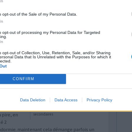
In
ne infection
Quantité effets
r... ne peux
secondaires
o opt-out of the Sale of my Personal Data.
n... cela
In
to opt-out of processing my Personal Data for Targeted
ing.
0 réactions
In
o opt-out of Collection, Use, Retention, Sale, and/or Sharing
ersonal Data that Is Unrelated with the Purposes for which it
lected.
Out
CONFIRM
ut voir quel
Data Deletion
Data Access
Privacy Policy
Efficacité
rs et hurlant
Quantité effets
a pire, en
secondaires
lé 2
ndormie. maintenant cela démange parfois un