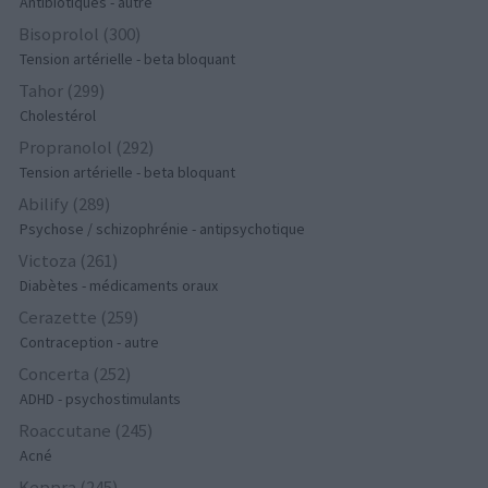
Antibiotiques - autre
Bisoprolol (300)
Tension artérielle - beta bloquant
Tahor (299)
Cholestérol
Propranolol (292)
Tension artérielle - beta bloquant
Abilify (289)
Psychose / schizophrénie - antipsychotique
Victoza (261)
Diabètes - médicaments oraux
Cerazette (259)
Contraception - autre
Concerta (252)
ADHD - psychostimulants
Roaccutane (245)
Acné
Keppra (245)