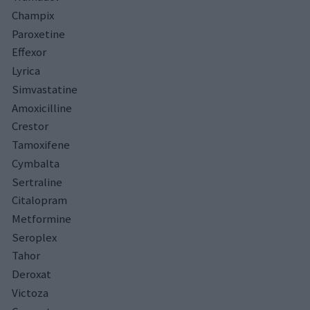
Champix
Paroxetine
Effexor
Lyrica
Simvastatine
Amoxicilline
Crestor
Tamoxifene
Cymbalta
Sertraline
Citalopram
Metformine
Seroplex
Tahor
Deroxat
Victoza