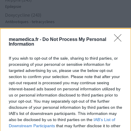
Epilepsie
Doxycycline (243)
Antibiotiques - tetracyclines
Laroxyl (239)
Dépression - antidépresseurs TCA
meamedica.fr -
Do Not Process My Personal
Information
Risperdal (230)
Psychose / schizophrénie - antipsychotique
If you wish to opt-out of the sale, sharing to third parties, or
processing of your personal or sensitive information for
targeted advertising by us, please use the below opt-out
Les évaluations de cette page sont écrites par les utilisateurs
section to confirm your selection. Please note that after your
eux-mêmes ; ces avis sont d’abord lus, et éventuellement
opt-out request is processed you may continue seeing
adaptés afin de répondre à nos standards en ce qui concerne
interest-based ads based on personal information utilized by
l’évaluation d’un médicament, avant d’être approuvés. Pour
us or personal information disclosed to third parties prior to
partager des évaluations, il n’est pas nécessaire de posséder
your opt-out. You may separately opt-out of the further
des connaissances médicales. De cette façon, les évaluations
disclosure of your personal information by third parties on the
reflètent seulement une image fidèle des expériences propres
IAB’s list of downstream participants. This information may
aux utilisateurs et pas celle du propriétaire de ce site web.
also be disclosed by us to third parties on the
IAB’s List of
N’oubliez-pas que les expériences peuvent varier selon les
Downstream Participants
that may further disclose it to other
individus et que pour tout avis médical, il faut toujours prendre