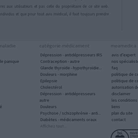
es aux utilisateurs et pas celle du propriétaire de ce site web.
individus et que pour tout avis médical, il faut toujours prendre
aladie
catégorie médicament
meamedica
Dépression - antidépresseurs IRS
avis d’expert
le panique
Contraception - autre
nos spécialist
Glande thyroïde - hypothyroïdie...
faq
Douleurs - morphine
politique de c
Epilepsie
politique de 
Cholestérol
autorisation 
Dépression - antidépresseurs
disclaimer
autre
les condition
vé
Douleurs
liens
Psychose / schizophrénie - anti...
plan du site
Diabètes - médicaments oraux
contact
Affichez tout...