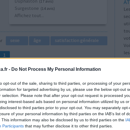
Duphaston
AT
(17 avis)
Surgestone
Les
(14 avis)
Affichez tout...
se
ut
tou
vo
par
sexe
âge
satisfaction générale
Voi
les
1
.fr -
Do Not Process My Personal Information
to opt-out of the sale, sharing to third parties, or processing of your per
formation for targeted advertising by us, please use the below opt-out s
r selection. Please note that after your opt-out request is processed y
eing interest-based ads based on personal information utilized by us or
ès mon
disclosed to third parties prior to your opt-out. You may separately opt-
Efficacité
losure of your personal information by third parties on the IAB’s list of
 qu’il
Quantité effets
. This information may also be disclosed by us to third parties on the
IA
 douleur
secondaires
Participants
that may further disclose it to other third parties.
, je la