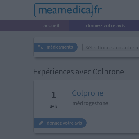
accueil
donnez votre avis
Sélectionnez un autre m
médicaments
Expériences avec Colprone
Colprone
1
médrogestone
avis
donnez votre avis