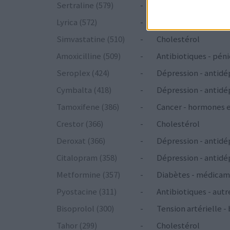
Sertraline (579)
-
Dépression - antidé
Lyrica (572)
-
Epilepsie
Simvastatine (510)
-
Cholestérol
Amoxicilline (509)
-
Antibiotiques - péni
Seroplex (424)
-
Dépression - antidé
Cymbalta (418)
-
Dépression - antidé
Tamoxifene (386)
-
Cancer - hormones 
Crestor (366)
-
Cholestérol
Deroxat (366)
-
Dépression - antidé
Citalopram (358)
-
Dépression - antidé
Metformine (357)
-
Diabètes - médicam
Pyostacine (311)
-
Antibiotiques - autr
Bisoprolol (300)
-
Tension artérielle -
Tahor (299)
-
Cholestérol