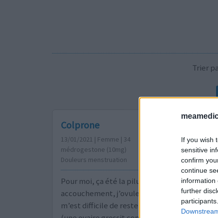
Trier 
meamedica
Colprone
13/01/2021 | Femme | 34
If you wish 
médrogestone (10mg)
sensitive in
Douleurs menstruation
confirm you
continue se
Pour moi, ça été la pilule miracle. Un an apr
information 
further disc
accouchement, j’ovule régulièrement au point
participants
m’est difficile de rester debout à cause de la
Downstream 
(une ovaire grossit comme une boule de tennis