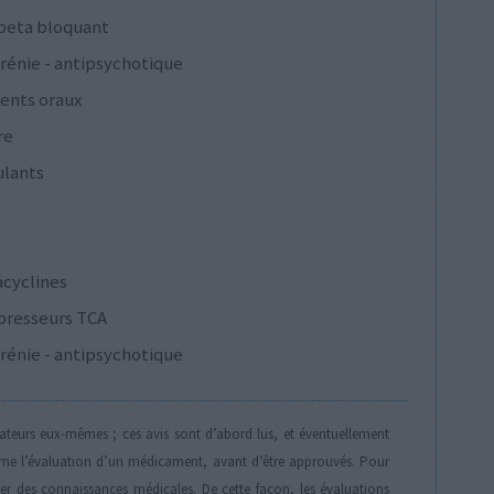
 beta bloquant
rénie - antipsychotique
ents oraux
re
ulants
acyclines
presseurs TCA
rénie - antipsychotique
isateurs eux-mêmes ; ces avis sont d’abord lus, et éventuellement
rne l’évaluation d’un médicament, avant d’être approuvés. Pour
der des connaissances médicales. De cette façon, les évaluations