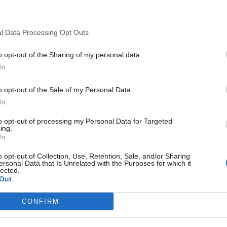
 avec la douleur au ventre). Cette pilule m’aide à
 un vrai bonheur. Je
...lire la suite
l Data Processing Opt Outs
0 réactions
o opt-out of the Sharing of my personal data.
In
1
o opt-out of the Sale of my Personal Data.
In
 d'avis
to opt-out of processing my Personal Data for Targeted
ing.
pothyroïdie (à action lente)
In
re
o opt-out of Collection, Use, Retention, Sale, and/or Sharing
ersonal Data that Is Unrelated with the Purposes for which it
e
lected.
Out
presseurs IRS
presseurs autre
CONFIRM