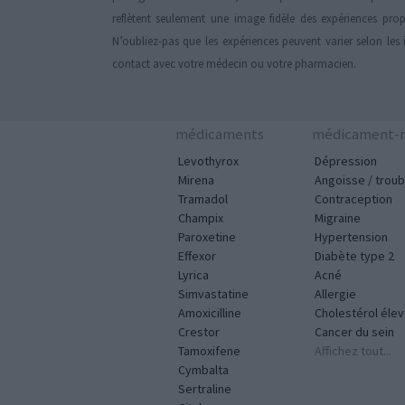
reflètent seulement une image fidèle des expériences propr
N’oubliez-pas que les expériences peuvent varier selon les 
contact avec votre médecin ou votre pharmacien.
médicaments
médicament-m
Levothyrox
Dépression
Mirena
Angoisse / troub
Tramadol
Contraception
Champix
Migraine
Paroxetine
Hypertension
Effexor
Diabète type 2
Lyrica
Acné
Simvastatine
Allergie
Amoxicilline
Cholestérol éle
Crestor
Cancer du sein
Tamoxifene
Affichez tout...
Cymbalta
Sertraline