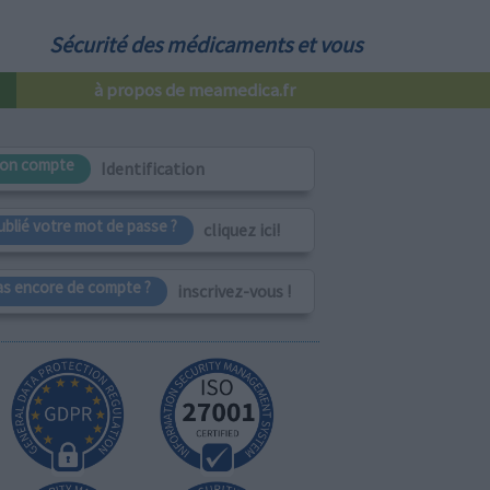
Sécurité des médicaments et vous
à propos de meamedica.fr
on compte
Identification
ublié votre mot de passe ?
cliquez ici!
as encore de compte ?
inscrivez-vous !