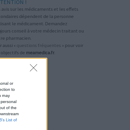
TENTION !
 avis sur les médicaments et les effets
condaires dépendent de la personne
ilisant le médicament. Demandez
jours conseil à votre médecin traitant ou
tre pharmacien.
r aussi «
questions fréquentes
» pour voir
 objectifs de
meamedica.fr
.
sonal or
ection to
ou may
 personal
out of the
 downstream
B’s List of