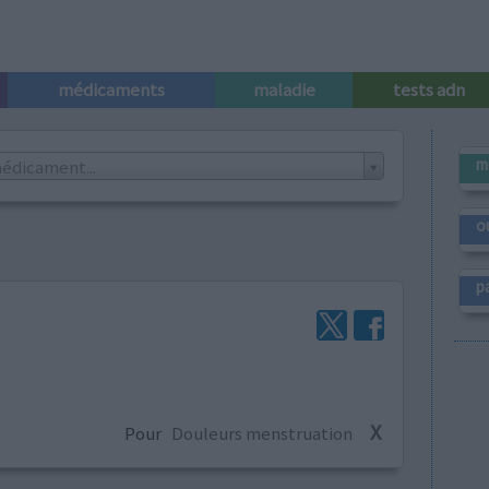
médicaments
maladie
tests adn
m
édicament...
o
p
X
Pour
Douleurs menstruation