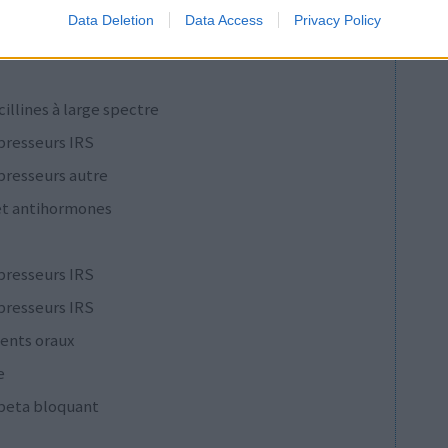
presseurs IRS
Data Deletion
Data Access
Privacy Policy
cillines à large spectre
presseurs IRS
presseurs autre
et antihormones
presseurs IRS
presseurs IRS
ents oraux
e
 beta bloquant