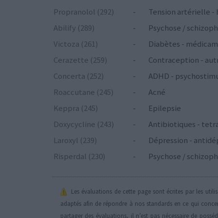
Propranolol (292)
-
Tension artérielle -
Abilify (289)
-
Psychose / schizoph
Victoza (261)
-
Diabètes - médicam
Cerazette (259)
-
Contraception - aut
Concerta (252)
-
ADHD - psychostim
Roaccutane (245)
-
Acné
Keppra (245)
-
Epilepsie
Doxycycline (243)
-
Antibiotiques - tetr
Laroxyl (239)
-
Dépression - antidé
Risperdal (230)
-
Psychose / schizoph
Les évaluations de cette page sont écrites par les util
adaptés afin de répondre à nos standards en ce qui conce
partager des évaluations, il n’est pas nécessaire de possé