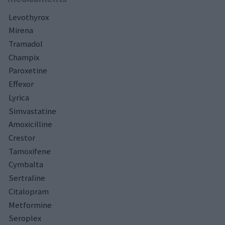
Levothyrox
Mirena
Tramadol
Champix
Paroxetine
Effexor
Lyrica
Simvastatine
Amoxicilline
Crestor
Tamoxifene
Cymbalta
Sertraline
Citalopram
Metformine
Seroplex