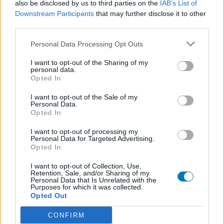
also be disclosed by us to third parties on the
IAB’s List of
Epilepsie
Downstream Participants
that may further disclose it to other
Simvastatine (510)
third parties.
Cholestérol
Personal Data Processing Opt Outs
Amoxicilline (509)
Antibiotiques - pénicillines à large spectre
I want to opt-out of the Sharing of my
personal data.
Seroplex (424)
Opted In
Dépression - antidépresseurs IRS
I want to opt-out of the Sale of my
Cymbalta (418)
Personal Data.
Opted In
Dépression - antidépresseurs autre
Tamoxifene (386)
I want to opt-out of processing my
Personal Data for Targeted Advertising.
Cancer - hormones et antihormones
Opted In
Crestor (366)
I want to opt-out of Collection, Use,
Cholestérol
Retention, Sale, and/or Sharing of my
Deroxat (366)
Personal Data that Is Unrelated with the
Purposes for which it was collected.
Dépression - antidépresseurs IRS
Opted Out
Citalopram (358)
CONFIRM
Dépression - antidépresseurs IRS