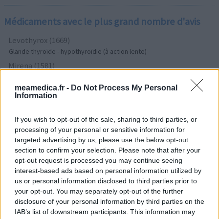
Médicaments avec le plus grand nombre d'avis
Levothyrox (1669)
Glande thyroïde - hypothyroïdie (à action lente)
Mirena (1581)
Contraception - autre
meamedica.fr -
Do Not Process My Personal
Tramadol (932)
Information
Douleurs - morphine
Paroxetine (775)
If you wish to opt-out of the sale, sharing to third parties, or
Dépression - antidépresseurs IRS
processing of your personal or sensitive information for
targeted advertising by us, please use the below opt-out
Effexor (690)
section to confirm your selection. Please note that after your
Dépression - antidépresseurs autre
opt-out request is processed you may continue seeing
Champix (604)
interest-based ads based on personal information utilized by
Toxicomanie
us or personal information disclosed to third parties prior to
your opt-out. You may separately opt-out of the further
Sertraline (579)
disclosure of your personal information by third parties on the
Dépression - antidépresseurs IRS
IAB’s list of downstream participants. This information may
Lyrica (572)