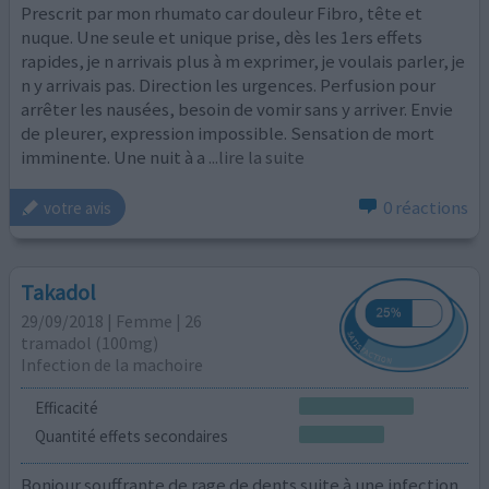
Prescrit par mon rhumato car douleur Fibro, tête et
nuque. Une seule et unique prise, dès les 1ers effets
rapides, je n arrivais plus à m exprimer, je voulais parler, je
n y arrivais pas. Direction les urgences. Perfusion pour
arrêter les nausées, besoin de vomir sans y arriver. Envie
de pleurer, expression impossible. Sensation de mort
imminente. Une nuit à a
...lire la suite
0 réactions
votre avis
Takadol
29/09/2018 | Femme | 26
tramadol (100mg)
Infection de la machoire
Efficacité
Quantité effets secondaires
Bonjour souffrante de rage de dents suite à une infection