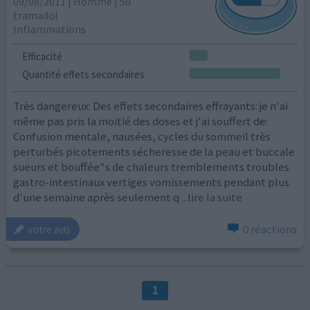
09/08/2011 | Homme | 50
tramadol
Inflammations
Efficacité
Quantité effets secondaires
Très dangereux: Des effets secondaires effrayants: je n'ai
même pas pris la moitié des doses et j'ai souffert de:
Confusion mentale, nausées, cycles du sommeil très
perturbés picotements sécheresse de la peau et buccale
sueurs et bouffée"s de chaleurs tremblements troubles
gastro-intestinaux vertiges vomissements pendant plus
d'une semaine après seulement q
...lire la suite
0 réactions
votre avis
1