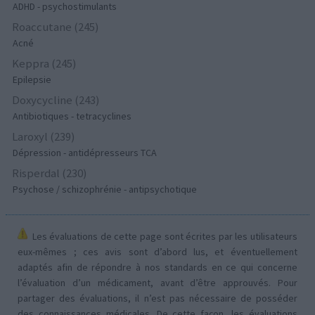
ADHD - psychostimulants
Roaccutane (245)
Acné
Keppra (245)
Epilepsie
Doxycycline (243)
Antibiotiques - tetracyclines
Laroxyl (239)
Dépression - antidépresseurs TCA
Risperdal (230)
Psychose / schizophrénie - antipsychotique
Les évaluations de cette page sont écrites par les utilisateurs
eux-mêmes ; ces avis sont d’abord lus, et éventuellement
adaptés afin de répondre à nos standards en ce qui concerne
l’évaluation d’un médicament, avant d’être approuvés. Pour
partager des évaluations, il n’est pas nécessaire de posséder
des connaissances médicales. De cette façon, les évaluations