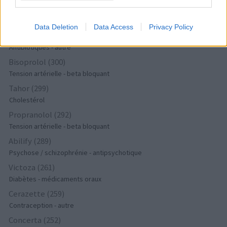
Metformine (357)
Diabètes - médicaments oraux
Data Deletion
Data Access
Privacy Policy
Pyostacine (311)
Antibiotiques - autre
Bisoprolol (300)
Tension artérielle - beta bloquant
Tahor (299)
Cholestérol
Propranolol (292)
Tension artérielle - beta bloquant
Abilify (289)
Psychose / schizophrénie - antipsychotique
Victoza (261)
Diabètes - médicaments oraux
Cerazette (259)
Contraception - autre
Concerta (252)