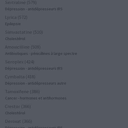
Sertraline (579)
Dépression - antidépresseurs IRS
Lyrica (572)
Epilepsie
Simvastatine (510)
Cholestérol
Amoxicilline (509)
Antibiotiques - pénicillines à large spectre
Seroplex (424)
Dépression - antidépresseurs IRS
Cymbalta (418)
Dépression - antidépresseurs autre
Tamoxifene (386)
Cancer - hormones et antihormones
Crestor (366)
Cholestérol
Deroxat (366)
Dépression - antidépresseurs IRS