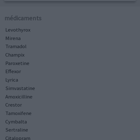
médicaments
Levothyrox
Mirena
Tramadol
Champix
Paroxetine
Effexor
Lyrica
Simvastatine
Amoxicilline
Crestor
Tamoxifene
Cymbalta
Sertraline
Citalopram