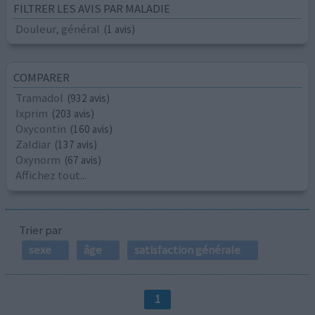
FILTRER LES AVIS PAR MALADIE
Douleur, général
(1 avis)
COMPARER
Tramadol
(932 avis)
Ixprim
(203 avis)
Oxycontin
(160 avis)
Zaldiar
(137 avis)
Oxynorm
(67 avis)
Affichez tout...
Trier par
sexe
âge
satisfaction générale
1