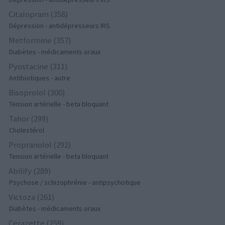
Citalopram (358)
Dépression - antidépresseurs IRS
Metformine (357)
Diabètes - médicaments oraux
Pyostacine (311)
Antibiotiques - autre
Bisoprolol (300)
Tension artérielle - beta bloquant
Tahor (299)
Cholestérol
Propranolol (292)
Tension artérielle - beta bloquant
Abilify (289)
Psychose / schizophrénie - antipsychotique
Victoza (261)
Diabètes - médicaments oraux
Cerazette (259)