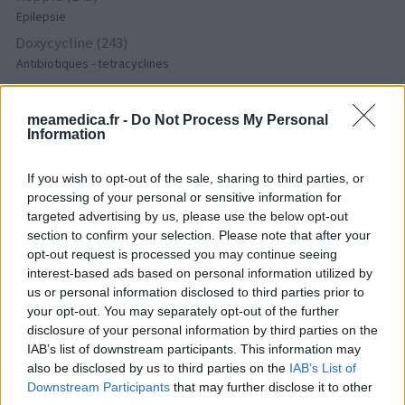
Epilepsie
Doxycycline (243)
Antibiotiques - tetracyclines
Laroxyl (239)
Dépression - antidépresseurs TCA
meamedica.fr -
Do Not Process My Personal
Information
Risperdal (230)
Psychose / schizophrénie - antipsychotique
If you wish to opt-out of the sale, sharing to third parties, or
processing of your personal or sensitive information for
targeted advertising by us, please use the below opt-out
Les évaluations de cette page sont écrites par les utilisateurs
section to confirm your selection. Please note that after your
eux-mêmes ; ces avis sont d’abord lus, et éventuellement
opt-out request is processed you may continue seeing
adaptés afin de répondre à nos standards en ce qui concerne
interest-based ads based on personal information utilized by
l’évaluation d’un médicament, avant d’être approuvés. Pour
us or personal information disclosed to third parties prior to
partager des évaluations, il n’est pas nécessaire de posséder
your opt-out. You may separately opt-out of the further
des connaissances médicales. De cette façon, les évaluations
disclosure of your personal information by third parties on the
reflètent seulement une image fidèle des expériences propres
IAB’s list of downstream participants. This information may
aux utilisateurs et pas celle du propriétaire de ce site web.
also be disclosed by us to third parties on the
IAB’s List of
N’oubliez-pas que les expériences peuvent varier selon les
Downstream Participants
that may further disclose it to other
individus et que pour tout avis médical, il faut toujours prendre