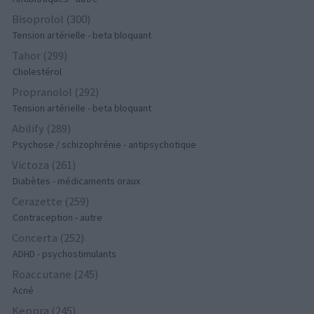
Bisoprolol (300)
Tension artérielle - beta bloquant
Tahor (299)
Cholestérol
Propranolol (292)
Tension artérielle - beta bloquant
Abilify (289)
Psychose / schizophrénie - antipsychotique
Victoza (261)
Diabètes - médicaments oraux
Cerazette (259)
Contraception - autre
Concerta (252)
ADHD - psychostimulants
Roaccutane (245)
Acné
Keppra (245)