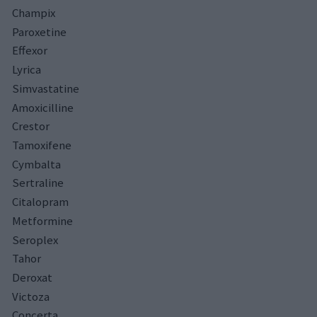
Champix
Paroxetine
Effexor
Lyrica
Simvastatine
Amoxicilline
Crestor
Tamoxifene
Cymbalta
Sertraline
Citalopram
Metformine
Seroplex
Tahor
Deroxat
Victoza
Concerta