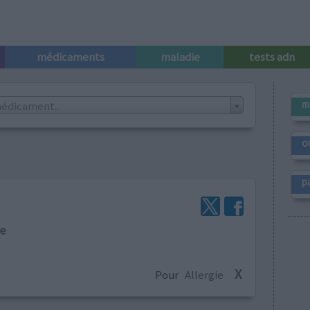
médicaments
maladie
tests adn
m
édicament...
o
p
e
X
Pour
Allergie