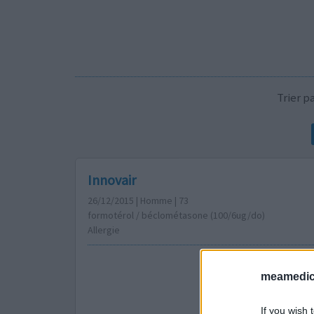
Trier 
Innovair
26/12/2015 | Homme | 73
formotérol / béclométasone (100/6ug/do)
Allergie
meamedica
If you wish 