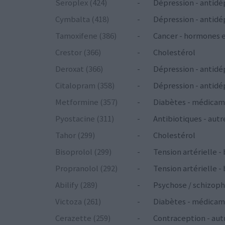
Seroplex (424)
-
Dépression - antidé
Cymbalta (418)
-
Dépression - antidé
Tamoxifene (386)
-
Cancer - hormones 
Crestor (366)
-
Cholestérol
Deroxat (366)
-
Dépression - antidé
Citalopram (358)
-
Dépression - antidé
Metformine (357)
-
Diabètes - médicam
Pyostacine (311)
-
Antibiotiques - autr
Tahor (299)
-
Cholestérol
Bisoprolol (299)
-
Tension artérielle -
Propranolol (292)
-
Tension artérielle -
Abilify (289)
-
Psychose / schizoph
Victoza (261)
-
Diabètes - médicam
Cerazette (259)
-
Contraception - aut