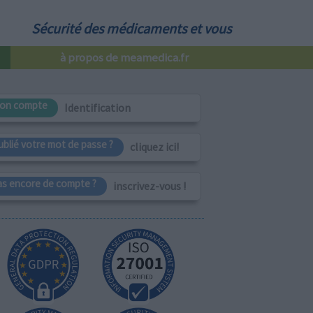
Sécurité des médicaments et vous
à propos de meamedica.fr
on compte
Identification
ublié votre mot de passe ?
cliquez ici!
as encore de compte ?
inscrivez-vous !