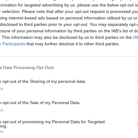
formation for targeted advertising by us, please use the below opt-out s
0 réactions
r selection. Please note that after your opt-out request is processed y
eing interest-based ads based on personal information utilized by us or
disclosed to third parties prior to your opt-out. You may separately opt-
losure of your personal information by third parties on the IAB’s list of
. This information may also be disclosed by us to third parties on the
IA
Participants
that may further disclose it to other third parties.
l Data Processing Opt Outs
 allergènes
Efficacité
ns... Mon
Quantité effets
o opt-out of the Sharing of my personal data.
, je suis
secondaires
In
ue qui a
il est nettement plus efficace et il a un effet
o opt-out of the Sale of my Personal Data.
axi.)
...lire la suite
In
to opt-out of processing my Personal Data for Targeted
0 réactions
ing.
In