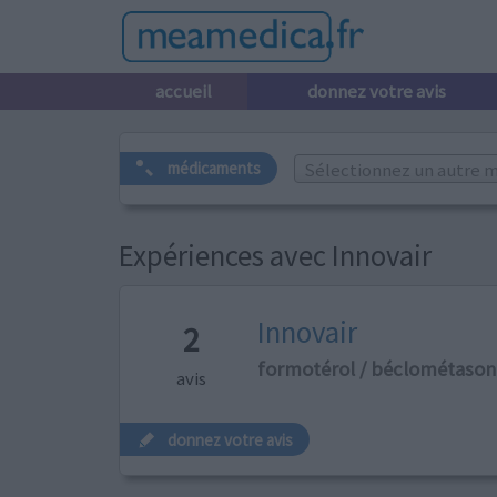
accueil
donnez votre avis
Sélectionnez un autre m
médicaments
Expériences avec Innovair
Innovair
2
formotérol / béclométason
avis
donnez votre avis