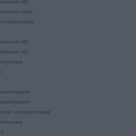
presseurs IRS
presseurs autre
et antihormones
presseurs IRS
presseurs IRS
ents oraux
e
 beta bloquant
 beta bloquant
rénie - antipsychotique
ents oraux
re