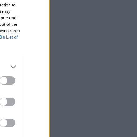
ection to
ou may
 personal
out of the
 downstream
B’s List of