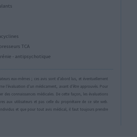
ulants
acyclines
presseurs TCA
rénie - antipsychotique
isateurs eux-mêmes ; ces avis sont d’abord lus, et éventuellement
rne l’évaluation d’un médicament, avant d’être approuvés. Pour
der des connaissances médicales. De cette façon, les évaluations
es aux utilisateurs et pas celle du propriétaire de ce site web.
individus et que pour tout avis médical, il faut toujours prendre