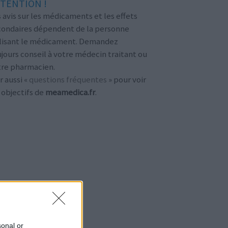
TENTION !
 avis sur les médicaments et les effets
condaires dépendent de la personne
ilisant le médicament. Demandez
jours conseil à votre médecin traitant ou
tre pharmacien.
r aussi «
questions fréquentes
» pour voir
 objectifs de
meamedica.fr
.
sonal or