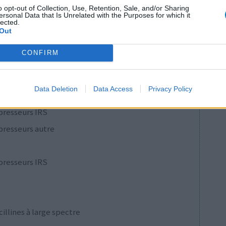
o opt-out of Collection, Use, Retention, Sale, and/or Sharing
ersonal Data that Is Unrelated with the Purposes for which it
1
lected.
Out
 d'avis
CONFIRM
pothyroïdie (à action lente)
re
Data Deletion
Data Access
Privacy Policy
e
presseurs IRS
presseurs autre
presseurs IRS
cillines à large spectre