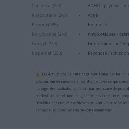
Concerta (252)
-
ADHD - psychostim
Roaccutane (245)
-
Acné
Keppra (245)
-
Epilepsie
Doxycycline (243)
-
Antibiotiques - tetr
Laroxyl (239)
-
Dépression - antidé
Risperdal (230)
-
Psychose / schizoph
Les évaluations de cette page sont écrites par les util
adaptés afin de répondre à nos standards en ce qui conce
partager des évaluations, il n’est pas nécessaire de possé
reflètent seulement une image fidèle des expériences propr
N’oubliez-pas que les expériences peuvent varier selon les 
contact avec votre médecin ou votre pharmacien.