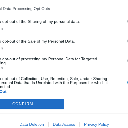
0 réactions
l Data Processing Opt Outs
o opt-out of the Sharing of my personal data.
In
1
o opt-out of the Sale of my Personal Data.
 d'avis
In
pothyroïdie (à action lente)
to opt-out of processing my Personal Data for Targeted
ing.
re
In
e
o opt-out of Collection, Use, Retention, Sale, and/or Sharing
ersonal Data that Is Unrelated with the Purposes for which it
presseurs IRS
lected.
Out
presseurs autre
CONFIRM
presseurs IRS
Data Deletion
Data Access
Privacy Policy