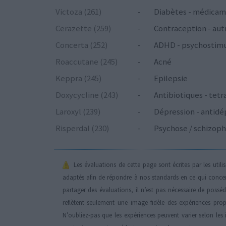
Victoza (261)
-
Diabètes - médicam
Cerazette (259)
-
Contraception - aut
Concerta (252)
-
ADHD - psychostim
Roaccutane (245)
-
Acné
Keppra (245)
-
Epilepsie
Doxycycline (243)
-
Antibiotiques - tetr
Laroxyl (239)
-
Dépression - antidé
Risperdal (230)
-
Psychose / schizoph
Les évaluations de cette page sont écrites par les util
adaptés afin de répondre à nos standards en ce qui conce
partager des évaluations, il n’est pas nécessaire de possé
reflètent seulement une image fidèle des expériences propr
N’oubliez-pas que les expériences peuvent varier selon les 