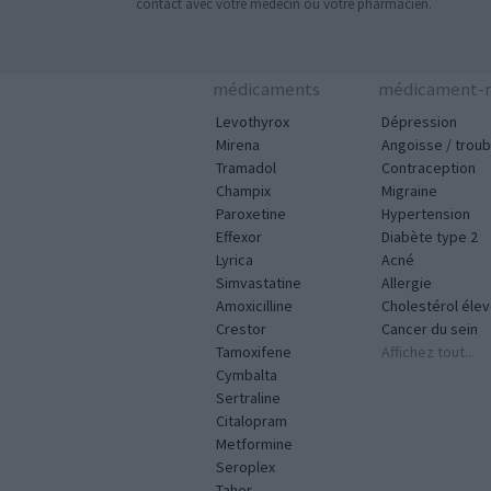
contact avec votre médecin ou votre pharmacien.
médicaments
médicament-m
Levothyrox
Dépression
Mirena
Angoisse / troub
Tramadol
Contraception
Champix
Migraine
Paroxetine
Hypertension
Effexor
Diabète type 2
Lyrica
Acné
Simvastatine
Allergie
Amoxicilline
Cholestérol éle
Crestor
Cancer du sein
Tamoxifene
Affichez tout...
Cymbalta
Sertraline
Citalopram
Metformine
Seroplex
Tahor