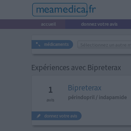
accueil
donnez votre avis
Sélectionnez un autre m
médicaments
Expériences avec Bipreterax
Bipreterax
1
périndopril / indapamide
avis
donnez votre avis