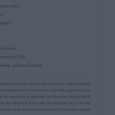
ents oraux
re
ulants
acyclines
presseurs TCA
rénie - antipsychotique
isateurs eux-mêmes ; ces avis sont d’abord lus, et éventuellement
rne l’évaluation d’un médicament, avant d’être approuvés. Pour
der des connaissances médicales. De cette façon, les évaluations
es aux utilisateurs et pas celle du propriétaire de ce site web.
individus et que pour tout avis médical, il faut toujours prendre