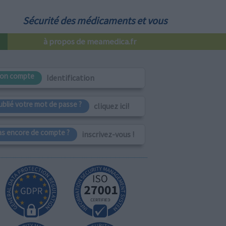
Sécurité des médicaments et vous
à propos de meamedica.fr
on compte
Identification
ublié votre mot de passe ?
cliquez ici!
as encore de compte ?
inscrivez-vous !