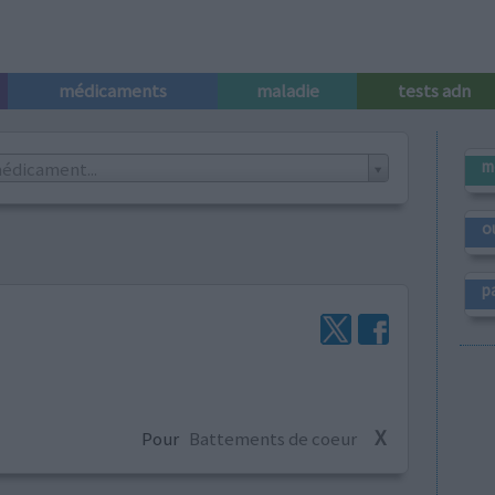
médicaments
maladie
tests adn
m
édicament...
o
p
X
Pour
Battements de coeur