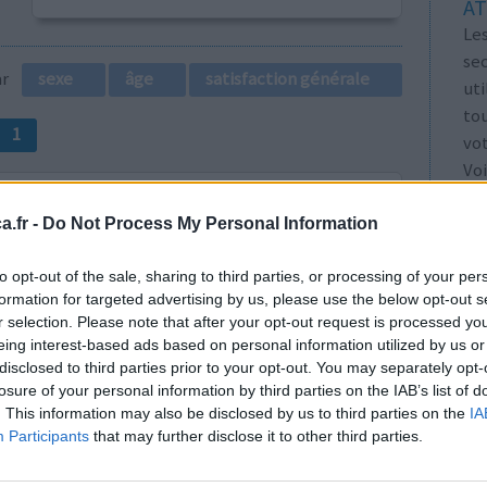
AT
Les
se
par
sexe
âge
satisfaction générale
ut
tou
1
vo
Voi
les
.fr -
Do Not Process My Personal Information
to opt-out of the sale, sharing to third parties, or processing of your per
formation for targeted advertising by us, please use the below opt-out s
r selection. Please note that after your opt-out request is processed y
consulté
Efficacité
eing interest-based ads based on personal information utilized by us or
cin
Quantité effets
disclosed to third parties prior to your opt-out. You may separately opt-
i l'effet
secondaires
losure of your personal information by third parties on the IAB’s list of
sé trés
. This information may also be disclosed by us to third parties on the
IA
Participants
that may further disclose it to other third parties.
ain troubles biologiques sont stressant. En effet
huté rapidement au mois
...lire la suite