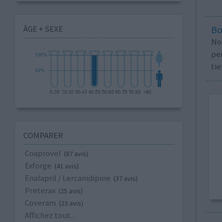
ÂGE + SEXE
Bo
No
per
tie
COMPARER
Coaprovel
(87 avis)
Exforge
(41 avis)
Enalapril / Lercanidipine
(37 avis)
Preterax
(25 avis)
Coveram
(23 avis)
Affichez tout...