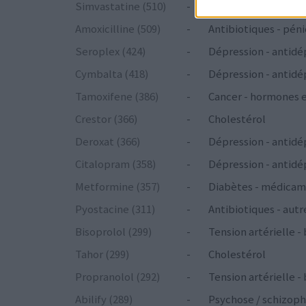
Simvastatine (510)
-
Cholestérol
Amoxicilline (509)
-
Antibiotiques - péni
Seroplex (424)
-
Dépression - antidé
Cymbalta (418)
-
Dépression - antidé
Tamoxifene (386)
-
Cancer - hormones 
Crestor (366)
-
Cholestérol
Deroxat (366)
-
Dépression - antidé
Citalopram (358)
-
Dépression - antidé
Metformine (357)
-
Diabètes - médicam
Pyostacine (311)
-
Antibiotiques - autr
Bisoprolol (299)
-
Tension artérielle -
Tahor (299)
-
Cholestérol
Propranolol (292)
-
Tension artérielle -
Abilify (289)
-
Psychose / schizoph