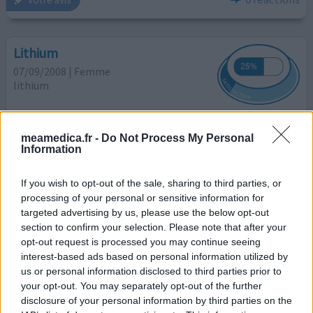
Lithium
07/09/2008 | Femme
lithium
Efficacité
meamedica.fr -
Do Not Process My Personal
Quantité effets secondaires
Information
J'en prend avec seroquel et nortilen contre la dépression
If you wish to opt-out of the sale, sharing to third parties, or
et je me sens mieux. Seulement avec le lithium, j'ai grossi
processing of your personal or sensitive information for
de 20 kg environ. Après 4 ans d'utilisation, on va essayé
targeted advertising by us, please use the below opt-out
sur avis médical de l'arrêter.
section to confirm your selection. Please note that after your
opt-out request is processed you may continue seeing
0 réactions
votre avis
interest-based ads based on personal information utilized by
us or personal information disclosed to third parties prior to
your opt-out. You may separately opt-out of the further
disclosure of your personal information by third parties on the