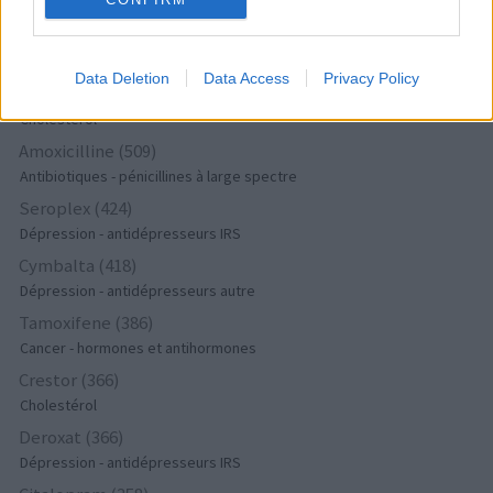
Dépression - antidépresseurs IRS
Lyrica (572)
Epilepsie
Data Deletion
Data Access
Privacy Policy
Simvastatine (510)
Cholestérol
Amoxicilline (509)
Antibiotiques - pénicillines à large spectre
Seroplex (424)
Dépression - antidépresseurs IRS
Cymbalta (418)
Dépression - antidépresseurs autre
Tamoxifene (386)
Cancer - hormones et antihormones
Crestor (366)
Cholestérol
Deroxat (366)
Dépression - antidépresseurs IRS