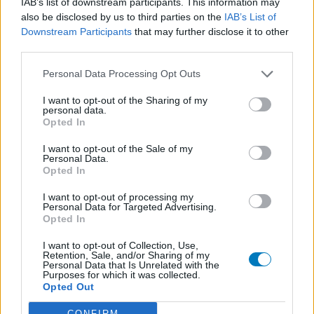
IAB’s list of downstream participants. This information may
1
2
3
4
5
also be disclosed by us to third parties on the
IAB’s List of
Downstream Participants
that may further disclose it to other
third parties.
Médicaments avec le plus grand nombre d'avis
Personal Data Processing Opt Outs
Levothyrox (1669)
Glande thyroïde - hypothyroïdie (à action lente)
I want to opt-out of the Sharing of my
personal data.
Mirena (1581)
Opted In
Contraception - autre
I want to opt-out of the Sale of my
Tramadol (932)
Personal Data.
Opted In
Douleurs - morphine
Paroxetine (775)
I want to opt-out of processing my
Personal Data for Targeted Advertising.
Dépression - antidépresseurs IRS
Opted In
Effexor (690)
Dépression - antidépresseurs autre
I want to opt-out of Collection, Use,
Retention, Sale, and/or Sharing of my
Champix (604)
Personal Data that Is Unrelated with the
Purposes for which it was collected.
Toxicomanie
Opted Out
Sertraline (579)
CONFIRM