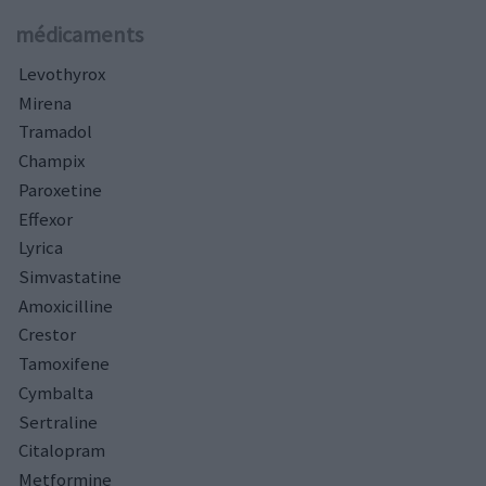
médicaments
Levothyrox
Mirena
Tramadol
Champix
Paroxetine
Effexor
Lyrica
Simvastatine
Amoxicilline
Crestor
Tamoxifene
Cymbalta
Sertraline
Citalopram
Metformine