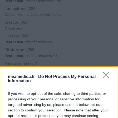
Dépression - antidépresseurs autre
Tamoxifene (386)
Cancer - hormones et antihormones
Crestor (366)
Cholestérol
Deroxat (366)
Dépression - antidépresseurs IRS
Citalopram (358)
Dépression - antidépresseurs IRS
Metformine (357)
Diabètes - médicaments oraux
Pyostacine (311)
meamedica.fr -
Do Not Process My Personal
Information
Antibiotiques - autre
Bisoprolol (300)
If you wish to opt-out of the sale, sharing to third parties, or
Tension artérielle - beta bloquant
processing of your personal or sensitive information for
Tahor (299)
targeted advertising by us, please use the below opt-out
Cholestérol
section to confirm your selection. Please note that after your
opt-out request is processed you may continue seeing
Propranolol (292)