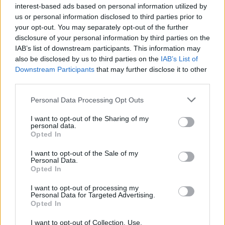
interest-based ads based on personal information utilized by
Tension artérielle - beta bloquant
us or personal information disclosed to third parties prior to
Abilify (289)
your opt-out. You may separately opt-out of the further
Psychose / schizophrénie - antipsychotique
disclosure of your personal information by third parties on the
IAB’s list of downstream participants. This information may
Victoza (261)
also be disclosed by us to third parties on the
IAB’s List of
Diabètes - médicaments oraux
Downstream Participants
that may further disclose it to other
Cerazette (259)
third parties.
Contraception - autre
Personal Data Processing Opt Outs
Concerta (252)
ADHD - psychostimulants
I want to opt-out of the Sharing of my
personal data.
Roaccutane (245)
Opted In
Acné
I want to opt-out of the Sale of my
Keppra (245)
Personal Data.
Epilepsie
Opted In
Doxycycline (243)
I want to opt-out of processing my
Antibiotiques - tetracyclines
Personal Data for Targeted Advertising.
Opted In
Laroxyl (239)
Dépression - antidépresseurs TCA
I want to opt-out of Collection, Use,