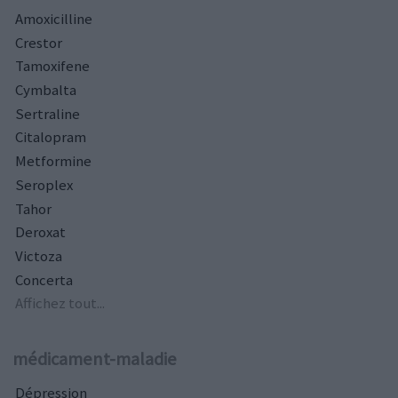
Amoxicilline
Crestor
Tamoxifene
Cymbalta
Sertraline
Citalopram
Metformine
Seroplex
Tahor
Deroxat
Victoza
Concerta
Affichez tout...
médicament-maladie
Dépression