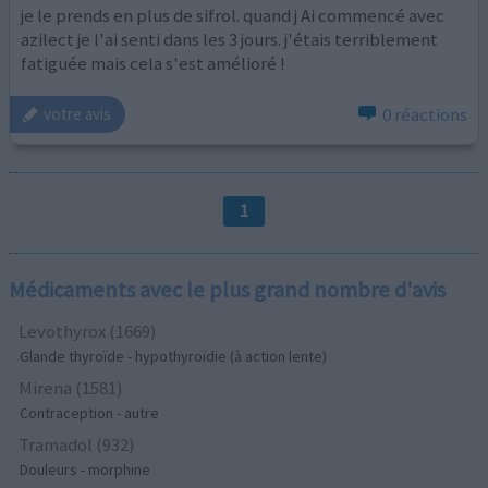
je le prends en plus de sifrol. quand j Ai commencé avec
azilect je l'ai senti dans les 3 jours. j'étais terriblement
fatiguée mais cela s'est amélioré !
0 réactions
votre avis
1
Médicaments avec le plus grand nombre d'avis
Levothyrox (1669)
Glande thyroïde - hypothyroïdie (à action lente)
Mirena (1581)
Contraception - autre
Tramadol (932)
Douleurs - morphine