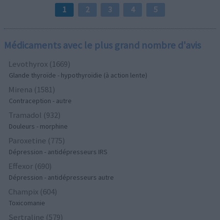
1
2
3
4
5
Médicaments avec le plus grand nombre d'avis
Levothyrox (1669)
Glande thyroïde - hypothyroïdie (à action lente)
Mirena (1581)
Contraception - autre
Tramadol (932)
Douleurs - morphine
Paroxetine (775)
Dépression - antidépresseurs IRS
Effexor (690)
Dépression - antidépresseurs autre
Champix (604)
Toxicomanie
Sertraline (579)