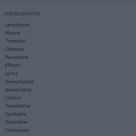
médicaments
Levothyrox
Mirena
Tramadol
Champix
Paroxetine
Effexor
Lyrica
Simvastatine
Amoxicilline
Crestor
Tamoxifene
Cymbalta
Sertraline
Citalopram