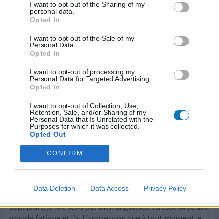
I want to opt-out of the Sharing of my
quotidien, vertiges, déprime et angoisse le matin... Et
personal data.
prise de poids (6 kg) et de la poitrine en presque 3 mois.
Opted In
J'ai dûe me résoudre moi même à l'arrêt de ce medoc
ayant trop un impact negatif sur le quotidien
I want to opt-out of the Sale of my
Personal Data.
Opted In
0 réactions
votre avis
I want to opt-out of processing my
Personal Data for Targeted Advertising.
Opted In
Nocertone
I want to opt-out of Collection, Use,
24/03/2023 | Homme | 25
Retention, Sale, and/or Sharing of my
Personal Data that Is Unrelated with the
oxétorone (60)
Purposes for which it was collected.
Migraine
Opted Out
Efficacité
CONFIRM
Quantité effets secondaires
J’ai commencé à prendre ses traitements car j’avais des
Data Deletion
Data Access
Privacy Policy
grosses migraines et le Laroxyl ne marchait plus. Ça fait
sept jours, je me sens pas bien angoissée stressé avec une
grande fatigue et j’ai l’impression que à tout moment je