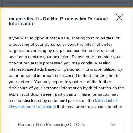
Je corige mon avis sur la mauvaise haleine ( l avis de
homme 44ans) ce médicament est très bien c'était le
meamedica.fr -
Do Not Process My Personal
rizatripan qui me donne mauvaise haleine et crise
Information
d'angoisse!!! Le nocertone soulage parfaitement mes
migraines Pour moi 20/20
If you wish to opt-out of the sale, sharing to third parties, or
processing of your personal or sensitive information for
0 réactions
votre avis
targeted advertising by us, please use the below opt-out
section to confirm your selection. Please note that after your
opt-out request is processed you may continue seeing
interest-based ads based on personal information utilized by
Nocertone
us or personal information disclosed to third parties prior to
12/04/2023 | Femme | 33
your opt-out. You may separately opt-out of the further
oxétorone
disclosure of your personal information by third parties on the
Migraine
IAB’s list of downstream participants. This information may
also be disclosed by us to third parties on the
IAB’s List of
Efficacité
Downstream Participants
that may further disclose it to other
Quantité effets secondaires
third parties.
Satisfaite au début du traitement puis les effets
Personal Data Processing Opt Outs
indésirables ont pris le dessus, grosse fatigue au