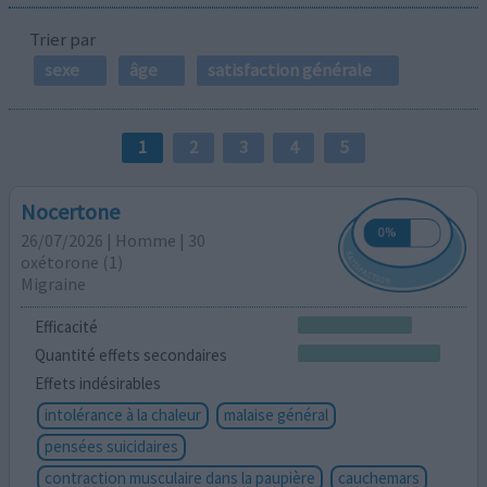
Trier par
sexe
âge
satisfaction générale
1
2
3
4
5
Nocertone
26/07/2026 | Homme | 30
oxétorone (1)
Migraine
Efficacité
Quantité effets secondaires
Effets indésirables
intolérance à la chaleur
malaise général
pensées suicidaires
contraction musculaire dans la paupière
cauchemars