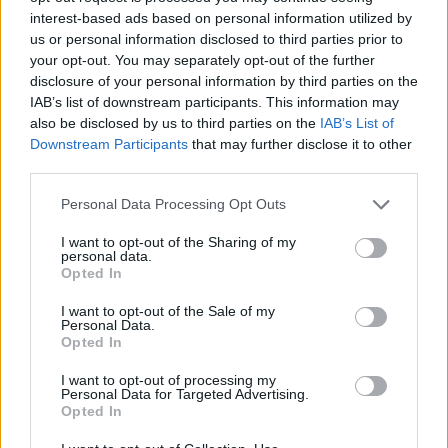
interest-based ads based on personal information utilized by
us or personal information disclosed to third parties prior to
Je ne m'étais jamais trop posé la question sur
your opt-out. You may separately opt-out of the further
d'éventuels effets indésirables concernant Mirena. J'ai
disclosure of your personal information by third parties on the
fais poser mon 1er stérilet après mon 3eme BB en juillet
IAB’s list of downstream participants. This information may
2009 car j'ai toujours eu des règles abondantes qui
also be disclosed by us to third parties on the
IAB’s List of
duraient 3 semaines en moyenne même sous différentes
Downstream Participants
that may further disclose it to other
pilules... J'ai changé mon stérilet au bout des 5 ans et je
third parties.
m'aperçois qu'en fait j'ai qqs effets pas cools :
...lire la
suite
Personal Data Processing Opt Outs
I want to opt-out of the Sharing of my
votre avis
personal data.
Opted In
Maladies ayant le plus d’expériences
I want to opt-out of the Sale of my
Personal Data.
Opted In
Dépression
(2206)
Angoisse / trouble panique
(1877)
I want to opt-out of processing my
Personal Data for Targeted Advertising.
Contraception
(1048)
Opted In
Migraine
(883)