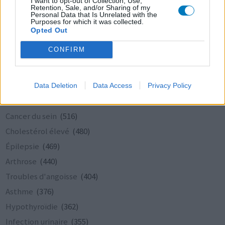
I want to opt-out of Collection, Use,
Retention, Sale, and/or Sharing of my
Acné
(819)
Personal Data that Is Unrelated with the
Purposes for which it was collected.
Hypertension
(801)
Opted Out
Diabète type 2
(651)
CONFIRM
Insomnie
(643)
Allergie
(597)
Tension élevée
(547)
Data Deletion
Data Access
Privacy Policy
Ablation de la thyroïde
(517)
Cancer du sein
(516)
Cholestérol élevé
(480)
Épilepsie
(469)
Arthrose
(440)
Troubles d'angoisse
(404)
Asthme
(376)
Hypothyroïdie
(362)
Infection urinaire
(355)