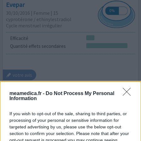
Evepar
30/10/2016 | Femme | 15
cyprotérone / ethinylestradiol
Cycle menstruel irrégulier
Efficacité
Quantité effets secondaires
votre avis
meamedica.fr -
Do Not Process My Personal
Mirena
Information
03/03/2015 | Femme | 36
lévonorgestrel
If you wish to opt-out of the sale, sharing to third parties, or
Cycle menstruel irrégulier
processing of your personal or sensitive information for
targeted advertising by us, please use the below opt-out
Efficacité
section to confirm your selection. Please note that after your
opt-out request is processed you may continue seeing
Quantité effets secondaires