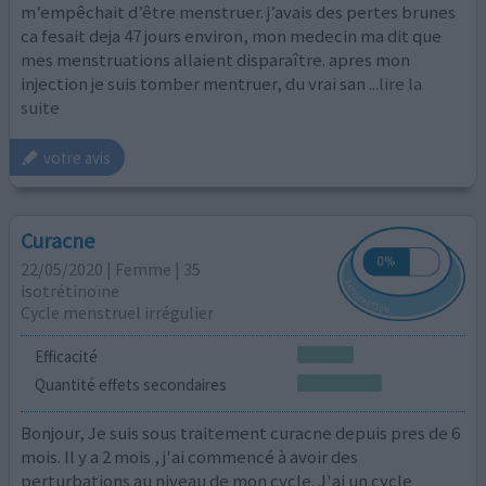
m’empêchait d’être menstruer. j’avais des pertes brunes
ca fesait deja 47 jours environ, mon medecin ma dit que
mes menstruations allaient disparaître. apres mon
injection je suis tomber mentruer, du vrai san
...lire la
suite
votre avis
Curacne
22/05/2020 | Femme | 35
isotrétinoïne
Cycle menstruel irrégulier
Efficacité
Quantité effets secondaires
Bonjour, Je suis sous traitement curacne depuis pres de 6
mois. Il y a 2 mois , j'ai commencé à avoir des
perturbations au niveau de mon cycle. J'ai un cycle