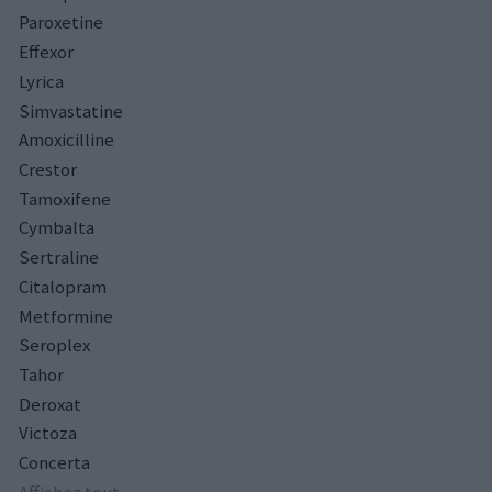
Paroxetine
Effexor
Lyrica
Simvastatine
Amoxicilline
Crestor
Tamoxifene
Cymbalta
Sertraline
Citalopram
Metformine
Seroplex
Tahor
Deroxat
Victoza
Concerta
Affichez tout...