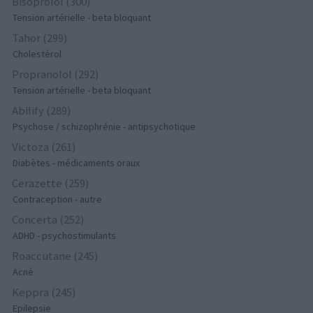
Bisoprolol (300)
Tension artérielle - beta bloquant
Tahor (299)
Cholestérol
Propranolol (292)
Tension artérielle - beta bloquant
Abilify (289)
Psychose / schizophrénie - antipsychotique
Victoza (261)
Diabètes - médicaments oraux
Cerazette (259)
Contraception - autre
Concerta (252)
ADHD - psychostimulants
Roaccutane (245)
Acné
Keppra (245)
Epilepsie