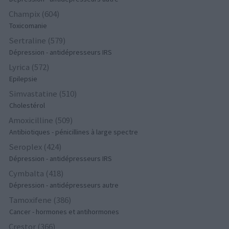
Champix (604)
Toxicomanie
Sertraline (579)
Dépression - antidépresseurs IRS
Lyrica (572)
Epilepsie
Simvastatine (510)
Cholestérol
Amoxicilline (509)
Antibiotiques - pénicillines à large spectre
Seroplex (424)
Dépression - antidépresseurs IRS
Cymbalta (418)
Dépression - antidépresseurs autre
Tamoxifene (386)
Cancer - hormones et antihormones
Crestor (366)