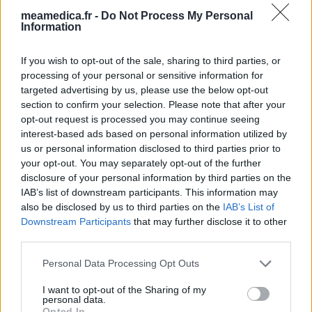
Les évaluations de cette page sont écrites par les utilisateurs
meamedica.fr -
Do Not Process My Personal
Information
eux-mêmes ; ces avis sont d’abord lus, et éventuellement
adaptés afin de répondre à nos standards en ce qui concerne
l’évaluation d’un médicament, avant d’être approuvés. Pour
If you wish to opt-out of the sale, sharing to third parties, or
processing of your personal or sensitive information for
partager des évaluations, il n’est pas nécessaire de posséder
targeted advertising by us, please use the below opt-out
des connaissances médicales. De cette façon, les évaluations
section to confirm your selection. Please note that after your
reflètent seulement une image fidèle des expériences propres
opt-out request is processed you may continue seeing
aux utilisateurs et pas celle du propriétaire de ce site web.
interest-based ads based on personal information utilized by
N’oubliez-pas que les expériences peuvent varier selon les
us or personal information disclosed to third parties prior to
individus et que pour tout avis médical, il faut toujours prendre
your opt-out. You may separately opt-out of the further
contact avec votre médecin ou votre pharmacien.
disclosure of your personal information by third parties on the
IAB’s list of downstream participants. This information may
also be disclosed by us to third parties on the
IAB’s List of
Downstream Participants
that may further disclose it to other
third parties.
Personal Data Processing Opt Outs
I want to opt-out of the Sharing of my
personal data.
Opted In