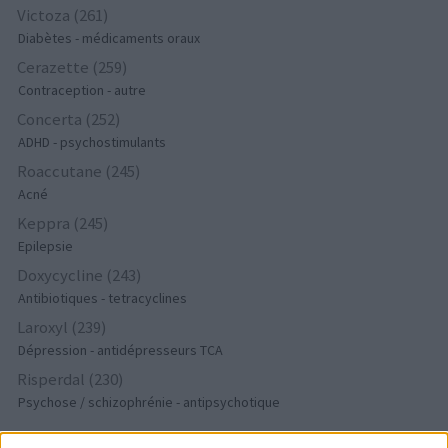
Victoza (261)
Diabètes - médicaments oraux
Cerazette (259)
Contraception - autre
Concerta (252)
ADHD - psychostimulants
Roaccutane (245)
Acné
Keppra (245)
Epilepsie
Doxycycline (243)
Antibiotiques - tetracyclines
Laroxyl (239)
Dépression - antidépresseurs TCA
Risperdal (230)
Psychose / schizophrénie - antipsychotique