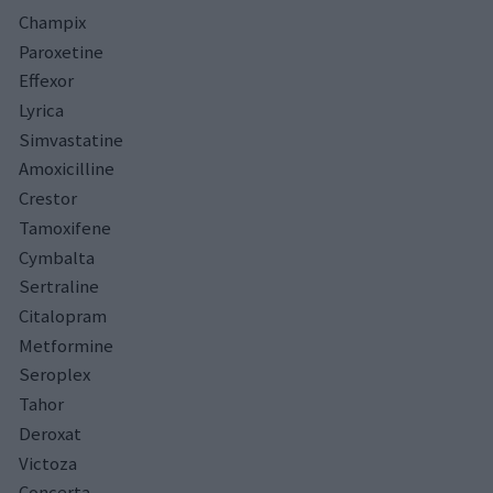
Champix
Paroxetine
Effexor
Lyrica
Simvastatine
Amoxicilline
Crestor
Tamoxifene
Cymbalta
Sertraline
Citalopram
Metformine
Seroplex
Tahor
Deroxat
Victoza
Concerta