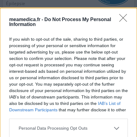
Épilepsie
Efficacité
meamedica.fr -
Do Not Process My Personal
Quantité effets secondaires
Information
depuis environ 4-5 ans je fais de l'épilepsie. de grosses
If you wish to opt-out of the sale, sharing to third parties, or
crises et de plus petites. j'ai tout essayé. suis finalement
processing of your personal or sensitive information for
arrivée à trileptal et lamictal. suis très satisfaite, de
targeted advertising by us, please use the below opt-out
temps en temps une crise. que j'attribue au stress,
section to confirm your selection. Please note that after your
manque de trythme,., etc. effets secondaires que je
opt-out request is processed you may continue seeing
remarque perte de mémoire ici ou là, heureusement pas
interest-based ads based on personal information utilized by
grave. bien ennuyeux. et parfois avec
...lire la suite
us or personal information disclosed to third parties prior to
your opt-out. You may separately opt-out of the further
disclosure of your personal information by third parties on the
0 réactions
votre avis
IAB’s list of downstream participants. This information may
also be disclosed by us to third parties on the
IAB’s List of
Downstream Participants
that may further disclose it to other
Trileptal
third parties.
20/03/2013 | Femme | 44
Personal Data Processing Opt Outs
oxcarbazépine
Épilepsie