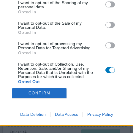
I want to opt-out of the Sharing of my
personal data.
Efficacité
Opted In
Quantité effets secondaires
I want to opt-out of the Sale of my
Personal Data.
Pas de stabilite d'effets a long terme dans les cas
Opted In
d'epilepsie pharmaco resistante. aujourd'hui je prends
I want to opt-out of processing my
750 mg/jr associe a 200 mg/jr de vimpat et urbanyl 10 mg.
Personal Data for Targeted Advertising.
stabilite enfin assuree mais a quel prix! fatigue extreme,
Opted In
depression, interactions medicamenteuses en pagaille
enfin vaut mieux ca que quelque chose de pire.
I want to opt-out of Collection, Use,
Retention, Sale, and/or Sharing of my
Personal Data that Is Unrelated with the
Purposes for which it was collected.
0 réactions
votre avis
Opted Out
CONFIRM
Trileptal
12/01/2013 | Homme | 5
oxcarbazépine
Data Deletion
Data Access
Privacy Policy
Épilepsie
Efficacité