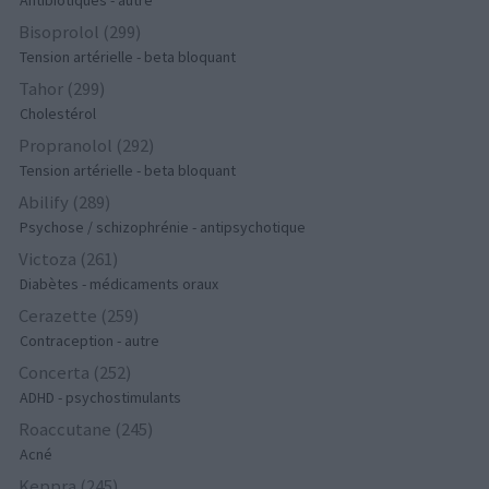
Bisoprolol (299)
Tension artérielle - beta bloquant
Tahor (299)
Cholestérol
Propranolol (292)
Tension artérielle - beta bloquant
Abilify (289)
Psychose / schizophrénie - antipsychotique
Victoza (261)
Diabètes - médicaments oraux
Cerazette (259)
Contraception - autre
Concerta (252)
ADHD - psychostimulants
Roaccutane (245)
Acné
Keppra (245)