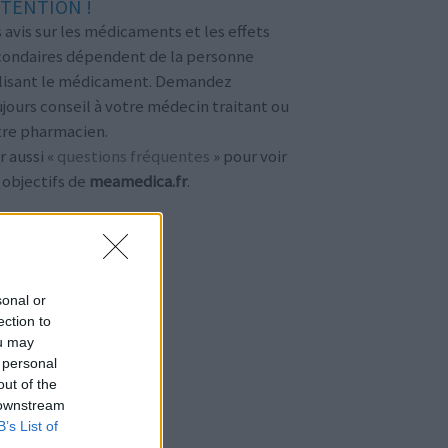
TENTION !
 avis sur les médicaments et les effets
condaires dépendent de la personne
ilisant le médicament. Demandez
jours conseil à votre médecin traitant ou
tre pharmacien.
r aussi «
questions fréquentes
» pour voir
 objectifs de
meamedica.fr
.
sonal or
ection to
ou may
 personal
out of the
 downstream
B’s List of