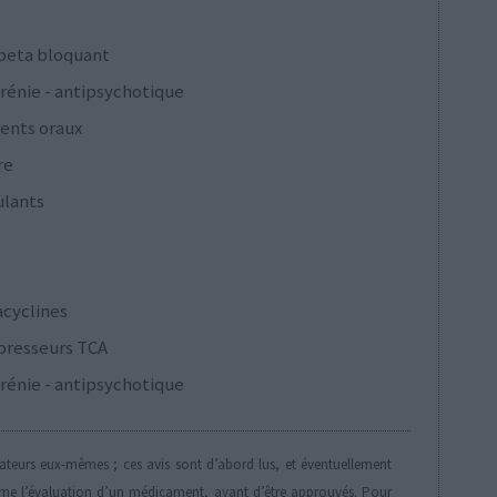
 beta bloquant
rénie - antipsychotique
ents oraux
re
ulants
acyclines
presseurs TCA
rénie - antipsychotique
isateurs eux-mêmes ; ces avis sont d’abord lus, et éventuellement
rne l’évaluation d’un médicament, avant d’être approuvés. Pour