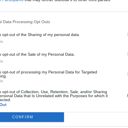
é dans l'ordre! je me gratte jusqu'au sang
a notice je suis resté coît! ce médicament
...lire la
l Data Processing Opt Outs
0 réactions
o opt-out of the Sharing of my personal data.
In
o opt-out of the Sale of my Personal Data.
1
In
 d'avis
to opt-out of processing my Personal Data for Targeted
ing.
pothyroïdie (à action lente)
In
re
o opt-out of Collection, Use, Retention, Sale, and/or Sharing
ersonal Data that Is Unrelated with the Purposes for which it
e
lected.
Out
presseurs IRS
CONFIRM
presseurs autre