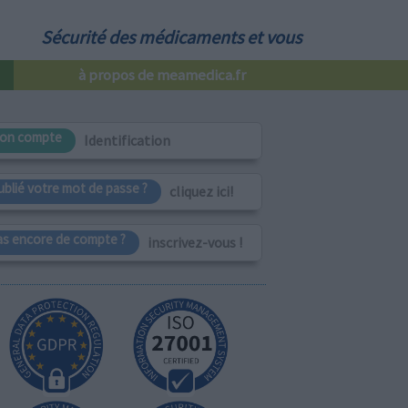
Sécurité des médicaments et vous
à propos de meamedica.fr
on compte
Identification
ublié votre mot de passe ?
cliquez ici!
as encore de compte ?
inscrivez-vous !