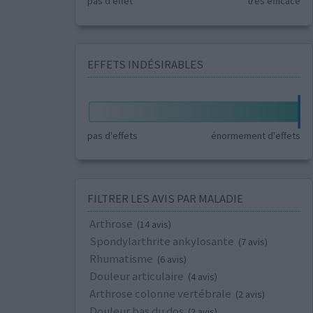
pas d'effet
très efficace
EFFETS INDÉSIRABLES
pas d'effets
énormement d'effets
FILTRER LES AVIS PAR MALADIE
Arthrose
(14 avis)
Spondylarthrite ankylosante
(7 avis)
Rhumatisme
(6 avis)
Douleur articulaire
(4 avis)
Arthrose colonne vertébrale
(2 avis)
Douleur bas du dos
(2 avis)