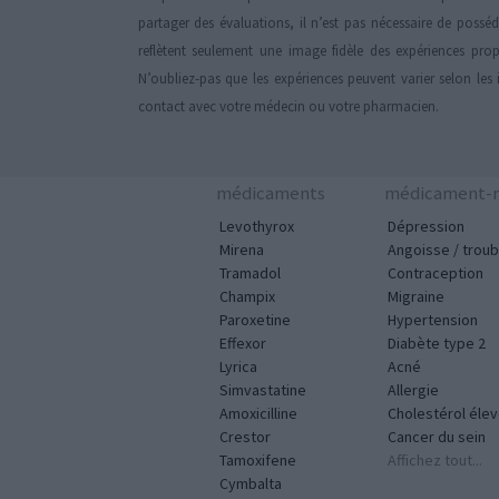
partager des évaluations, il n’est pas nécessaire de possé
reflètent seulement une image fidèle des expériences propr
N’oubliez-pas que les expériences peuvent varier selon les 
contact avec votre médecin ou votre pharmacien.
médicaments
médicament-m
Levothyrox
Dépression
Mirena
Angoisse / troub
Tramadol
Contraception
Champix
Migraine
Paroxetine
Hypertension
Effexor
Diabète type 2
Lyrica
Acné
Simvastatine
Allergie
Amoxicilline
Cholestérol éle
Crestor
Cancer du sein
Tamoxifene
Affichez tout...
Cymbalta