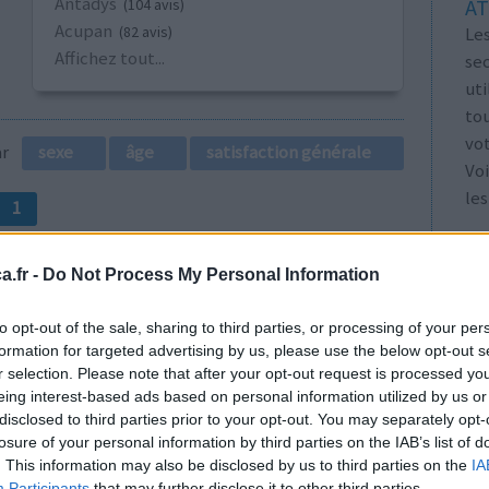
Antadys
AT
(104 avis)
Acupan
Les
(82 avis)
Affichez tout...
se
ut
tou
vo
par
sexe
âge
satisfaction générale
Voi
les
1
.fr -
Do Not Process My Personal Information
to opt-out of the sale, sharing to third parties, or processing of your per
formation for targeted advertising by us, please use the below opt-out s
r selection. Please note that after your opt-out request is processed y
eing interest-based ads based on personal information utilized by us or
t du visage
Efficacité
disclosed to third parties prior to your opt-out. You may separately opt-
Quantité effets
losure of your personal information by third parties on the IAB’s list of
secondaires
. This information may also be disclosed by us to third parties on the
IA
ue je
Participants
that may further disclose it to other third parties.