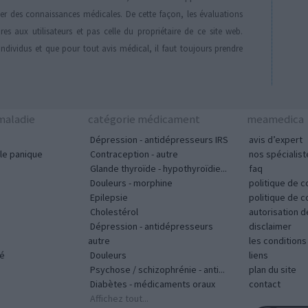
der des connaissances médicales. De cette façon, les évaluations
es aux utilisateurs et pas celle du propriétaire de ce site web.
individus et que pour tout avis médical, il faut toujours prendre
aladie
catégorie médicament
meamedica
Dépression - antidépresseurs IRS
avis d’expert
le panique
Contraception - autre
nos spécialist
Glande thyroïde - hypothyroïdie...
faq
Douleurs - morphine
politique de c
Epilepsie
politique de 
Cholestérol
autorisation 
Dépression - antidépresseurs
disclaimer
autre
les condition
vé
Douleurs
liens
Psychose / schizophrénie - anti...
plan du site
Diabètes - médicaments oraux
contact
Affichez tout...