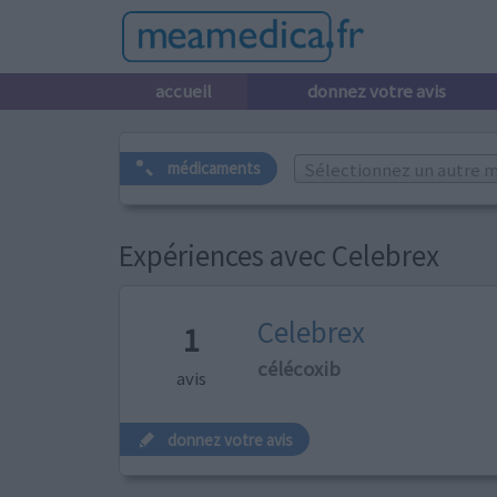
accueil
donnez votre avis
Sélectionnez un autre m
médicaments
Expériences avec Celebrex
Celebrex
1
célécoxib
avis
donnez votre avis