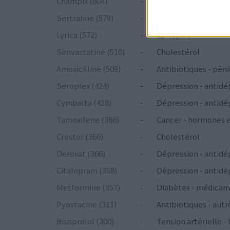
Champix (604)
-
Toxicomanie
Sertraline (579)
-
Dépression - antidé
Lyrica (572)
-
Epilepsie
Simvastatine (510)
-
Cholestérol
Amoxicilline (509)
-
Antibiotiques - péni
Seroplex (424)
-
Dépression - antidé
Cymbalta (418)
-
Dépression - antidé
Tamoxifene (386)
-
Cancer - hormones 
Crestor (366)
-
Cholestérol
Deroxat (366)
-
Dépression - antidé
Citalopram (358)
-
Dépression - antidé
Metformine (357)
-
Diabètes - médicam
Pyostacine (311)
-
Antibiotiques - autr
Bisoprolol (300)
-
Tension artérielle -