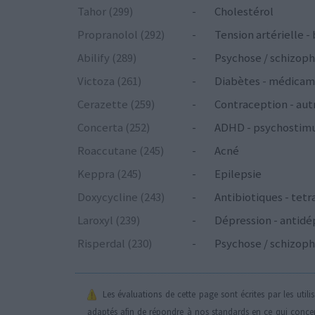
Tahor (299)
-
Cholestérol
Propranolol (292)
-
Tension artérielle -
Abilify (289)
-
Psychose / schizoph
Victoza (261)
-
Diabètes - médicam
Cerazette (259)
-
Contraception - aut
Concerta (252)
-
ADHD - psychostim
Roaccutane (245)
-
Acné
Keppra (245)
-
Epilepsie
Doxycycline (243)
-
Antibiotiques - tetr
Laroxyl (239)
-
Dépression - antidé
Risperdal (230)
-
Psychose / schizoph
Les évaluations de cette page sont écrites par les util
adaptés afin de répondre à nos standards en ce qui conce