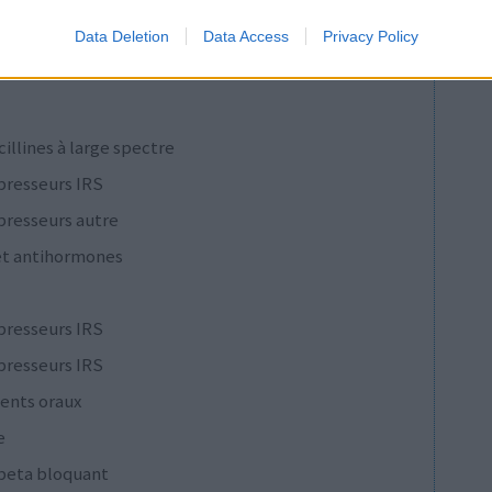
presseurs IRS
Data Deletion
Data Access
Privacy Policy
cillines à large spectre
presseurs IRS
presseurs autre
et antihormones
presseurs IRS
presseurs IRS
ents oraux
e
 beta bloquant