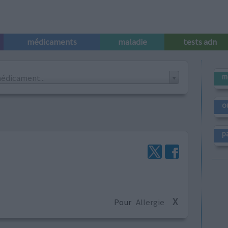
médicaments
maladie
tests adn
m
édicament...
o
p
X
Pour
Allergie