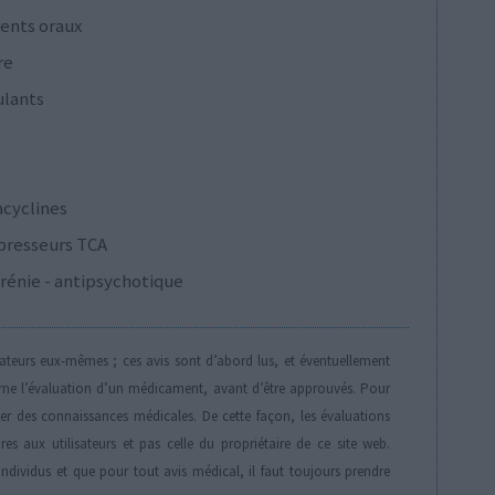
ents oraux
re
ulants
acyclines
presseurs TCA
rénie - antipsychotique
isateurs eux-mêmes ; ces avis sont d’abord lus, et éventuellement
rne l’évaluation d’un médicament, avant d’être approuvés. Pour
der des connaissances médicales. De cette façon, les évaluations
es aux utilisateurs et pas celle du propriétaire de ce site web.
individus et que pour tout avis médical, il faut toujours prendre