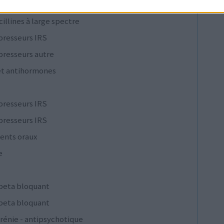
cillines à large spectre
presseurs IRS
presseurs autre
et antihormones
presseurs IRS
presseurs IRS
ents oraux
e
 beta bloquant
 beta bloquant
rénie - antipsychotique