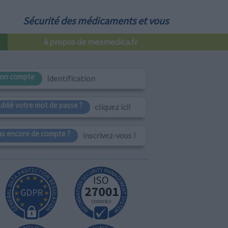
Sécurité des médicaments et vous
à propos de meamedica.fr
on compte
Identification
ublié votre mot de passe ?
cliquez ici!
as encore de compte ?
inscrivez-vous !