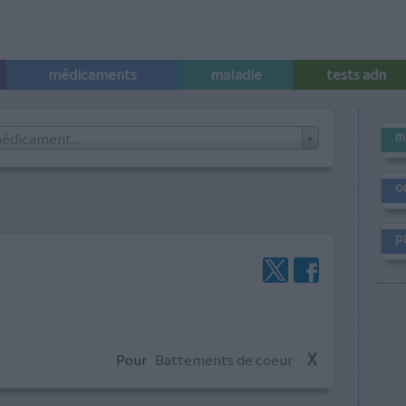
médicaments
maladie
tests adn
m
édicament...
o
p
X
Pour
Battements de coeur