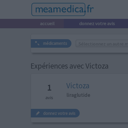
accueil
donnez votre avis
Sélectionnez un autre m
médicaments
Expériences avec Victoza
Victoza
1
liraglutide
avis
donnez votre avis