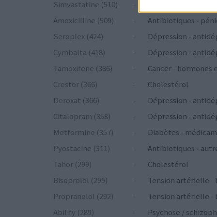
Simvastatine (510)
-
Cholestérol
Amoxicilline (509)
-
Antibiotiques - péni
Seroplex (424)
-
Dépression - antidé
Cymbalta (418)
-
Dépression - antidé
Tamoxifene (386)
-
Cancer - hormones 
Crestor (366)
-
Cholestérol
Deroxat (366)
-
Dépression - antidé
Citalopram (358)
-
Dépression - antidé
Metformine (357)
-
Diabètes - médicam
Pyostacine (311)
-
Antibiotiques - autr
Tahor (299)
-
Cholestérol
Bisoprolol (299)
-
Tension artérielle -
Propranolol (292)
-
Tension artérielle -
Abilify (289)
-
Psychose / schizoph