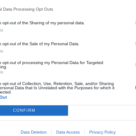
0 réactions
l Data Processing Opt Outs
o opt-out of the Sharing of my personal data.
In
1
o opt-out of the Sale of my Personal Data.
 d'avis
In
pothyroïdie (à action lente)
to opt-out of processing my Personal Data for Targeted
ing.
re
In
e
o opt-out of Collection, Use, Retention, Sale, and/or Sharing
ersonal Data that Is Unrelated with the Purposes for which it
presseurs IRS
lected.
Out
presseurs autre
CONFIRM
presseurs IRS
Data Deletion
Data Access
Privacy Policy