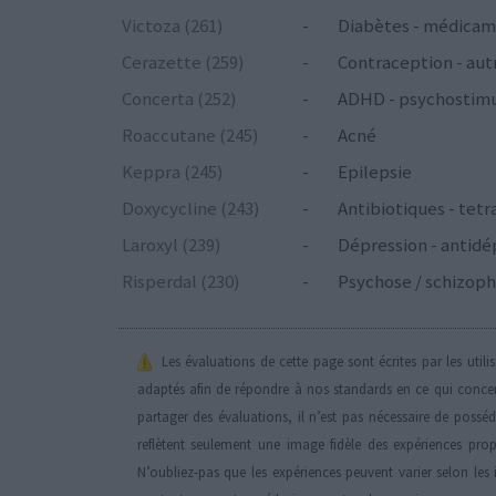
Victoza (261)
-
Diabètes - médicam
Cerazette (259)
-
Contraception - aut
Concerta (252)
-
ADHD - psychostim
Roaccutane (245)
-
Acné
Keppra (245)
-
Epilepsie
Doxycycline (243)
-
Antibiotiques - tetr
Laroxyl (239)
-
Dépression - antidé
Risperdal (230)
-
Psychose / schizoph
Les évaluations de cette page sont écrites par les util
adaptés afin de répondre à nos standards en ce qui conce
partager des évaluations, il n’est pas nécessaire de possé
reflètent seulement une image fidèle des expériences propr
N’oubliez-pas que les expériences peuvent varier selon les 