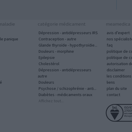
aladie
catégorie médicament
meamedica
Dépression - antidépresseurs IRS
avis d’expert
le panique
Contraception - autre
nos spécialist
Glande thyroïde - hypothyroïdie...
faq
Douleurs - morphine
politique de c
Epilepsie
politique de 
Cholestérol
autorisation 
Dépression - antidépresseurs
disclaimer
autre
les condition
vé
Douleurs
liens
Psychose / schizophrénie - anti...
plan du site
Diabètes - médicaments oraux
contact
Affichez tout...