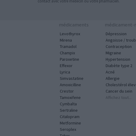
contact avec votre médecin ou votre pharmacien.
médicaments
médicament-m
Levothyrox
Dépression
Mirena
Angoisse / troub
Tramadol
Contraception
Champix
Migraine
Paroxetine
Hypertension
Effexor
Diabète type 2
Lyrica
Acné
Simvastatine
Allergie
Amoxicilline
Cholestérol éle
Crestor
Cancer du sein
Tamoxifene
Affichez tout...
Cymbalta
Sertraline
Citalopram
Metformine
Seroplex
Tahor