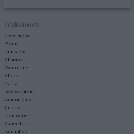
médicaments
Levothyrox
Mirena
Tramadol
Champix
Paroxetine
Effexor
Lyrica
Simvastatine
Amoxicilline
Crestor
Tamoxifene
Cymbalta
Sertraline