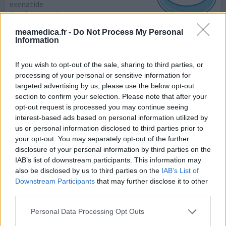
exenatide
Diabète type 2
meamedica.fr -
Do Not Process My Personal
Efficacité
Information
Quantité effets secondaires
If you wish to opt-out of the sale, sharing to third parties, or
finalement arrêté avec byetta. souvent manque d'air et
processing of your personal or sensitive information for
cela s'empirait. le médicament (?) diminuait la fonction
targeted advertising by us, please use the below opt-out
rénale, le corps retient l'eau et on n'a plus d'air. je
section to confirm your selection. Please note that after your
pensais mourir. vraiment une horrible expérience !!!
opt-out request is processed you may continue seeing
l'infirmière en diabétologie : arrêtez immédiatement. le
interest-based ads based on personal information utilized by
cardiologe très étonné, coeur et poumons sont en ordre,
us or personal information disclosed to third parties prior to
pas d'air douleur poitrine, etc. ARRET
...lire la suite
your opt-out. You may separately opt-out of the further
disclosure of your personal information by third parties on the
0 réactions
votre avis
IAB’s list of downstream participants. This information may
also be disclosed by us to third parties on the
IAB’s List of
Downstream Participants
that may further disclose it to other
third parties.
Byetta
08/02/2012 | Homme | 57
Personal Data Processing Opt Outs
exenatide