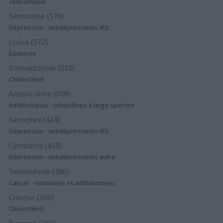
Toxicomanie
Sertraline (579)
Dépression - antidépresseurs IRS
Lyrica (572)
Epilepsie
Simvastatine (510)
Cholestérol
Amoxicilline (509)
Antibiotiques - pénicillines à large spectre
Seroplex (424)
Dépression - antidépresseurs IRS
Cymbalta (418)
Dépression - antidépresseurs autre
Tamoxifene (386)
Cancer - hormones et antihormones
Crestor (366)
Cholestérol
Deroxat (366)