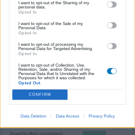
I want to opt-out of the Sharing of my
Diabète type 2
personal data.
Opted In
Efficacité
Quantité effets secondaires
I want to opt-out of the Sale of my
Personal Data.
Opted In
cela fait un point que j'emploie byetta. pas de kg en
moins. aucune amélioration du sucre. mais bien des
I want to opt-out of processing my
Personal Data for Targeted Advertising.
problèmes de respiration/ battements de coeur et
Opted In
surtout en cas d'un verre de bière !
I want to opt-out of Collection, Use,
Retention, Sale, and/or Sharing of my
0 réactions
votre avis
Personal Data that Is Unrelated with the
Purposes for which it was collected.
Opted Out
Byetta
CONFIRM
04/01/2012 | Femme | 24
exenatide
Diabète type 2
Data Deletion
Data Access
Privacy Policy
Efficacité
Quantité effets secondaires