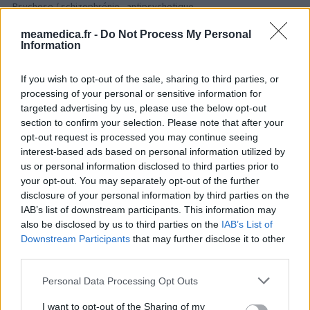
Psychose / schizophrénie - antipsychotique
meamedica.fr -
Do Not Process My Personal
Information
Les évaluations de cette page sont écrites par les utilisateurs
eux-mêmes ; ces avis sont d’abord lus, et éventuellement
If you wish to opt-out of the sale, sharing to third parties, or
adaptés afin de répondre à nos standards en ce qui concerne
processing of your personal or sensitive information for
l’évaluation d’un médicament, avant d’être approuvés. Pour
targeted advertising by us, please use the below opt-out
partager des évaluations, il n’est pas nécessaire de posséder
section to confirm your selection. Please note that after your
des connaissances médicales. De cette façon, les évaluations
opt-out request is processed you may continue seeing
reflètent seulement une image fidèle des expériences propres
interest-based ads based on personal information utilized by
aux utilisateurs et pas celle du propriétaire de ce site web.
us or personal information disclosed to third parties prior to
N’oubliez-pas que les expériences peuvent varier selon les
your opt-out. You may separately opt-out of the further
individus et que pour tout avis médical, il faut toujours prendre
disclosure of your personal information by third parties on the
contact avec votre médecin ou votre pharmacien.
IAB’s list of downstream participants. This information may
also be disclosed by us to third parties on the
IAB’s List of
Downstream Participants
that may further disclose it to other
third parties.
Personal Data Processing Opt Outs
I want to opt-out of the Sharing of my