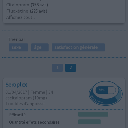
Citalopram
(358 avis)
Fluoxétine
(225 avis)
Affichez tout...
Trier par
sexe
âge
satisfaction générale
1
2
Seroplex
01/04/2017 | Femme | 34
escitalopram (10mg)
Troubles d'angoisse
Efficacité
Quantité effets secondaires