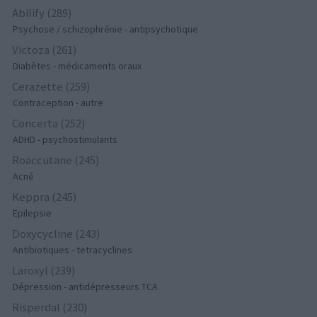
Abilify (289)
Psychose / schizophrénie - antipsychotique
Victoza (261)
Diabètes - médicaments oraux
Cerazette (259)
Contraception - autre
Concerta (252)
ADHD - psychostimulants
Roaccutane (245)
Acné
Keppra (245)
Epilepsie
Doxycycline (243)
Antibiotiques - tetracyclines
Laroxyl (239)
Dépression - antidépresseurs TCA
Risperdal (230)