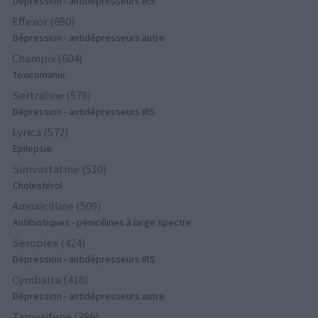
Dépression - antidépresseurs IRS
Effexor (690)
Dépression - antidépresseurs autre
Champix (604)
Toxicomanie
Sertraline (579)
Dépression - antidépresseurs IRS
Lyrica (572)
Epilepsie
Simvastatine (510)
Cholestérol
Amoxicilline (509)
Antibiotiques - pénicillines à large spectre
Seroplex (424)
Dépression - antidépresseurs IRS
Cymbalta (418)
Dépression - antidépresseurs autre
Tamoxifene (386)