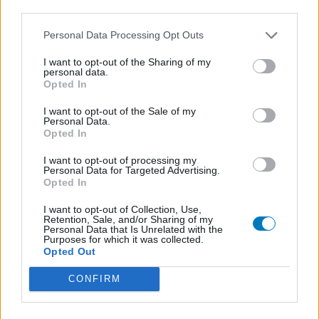
third parties.
Antibiotiques - autre
Bisoprolol (300)
Personal Data Processing Opt Outs
Tension artérielle - beta bloquant
I want to opt-out of the Sharing of my
Tahor (299)
personal data.
Opted In
Cholestérol
Propranolol (292)
I want to opt-out of the Sale of my
Personal Data.
Tension artérielle - beta bloquant
Opted In
Abilify (289)
Psychose / schizophrénie - antipsychotique
I want to opt-out of processing my
Personal Data for Targeted Advertising.
Victoza (261)
Opted In
Diabètes - médicaments oraux
I want to opt-out of Collection, Use,
Cerazette (259)
Retention, Sale, and/or Sharing of my
Personal Data that Is Unrelated with the
Contraception - autre
Purposes for which it was collected.
Opted Out
Concerta (252)
ADHD - psychostimulants
CONFIRM
Roaccutane (245)
Acné