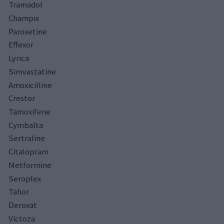
Tramadol
Champix
Paroxetine
Effexor
Lyrica
Simvastatine
Amoxicilline
Crestor
Tamoxifene
Cymbalta
Sertraline
Citalopram
Metformine
Seroplex
Tahor
Deroxat
Victoza