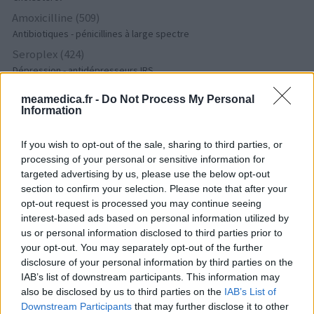
Amoxicilline (509)
Antibiotiques - pénicillines à large spectre
Seroplex (424)
Dépression - antidépresseurs IRS
Cymbalta (418)
meamedica.fr -
Do Not Process My Personal
Dépression - antidépresseurs autre
Information
Tamoxifene (386)
Cancer - hormones et antihormones
If you wish to opt-out of the sale, sharing to third parties, or
processing of your personal or sensitive information for
Crestor (366)
targeted advertising by us, please use the below opt-out
Cholestérol
section to confirm your selection. Please note that after your
Deroxat (366)
opt-out request is processed you may continue seeing
Dépression - antidépresseurs IRS
interest-based ads based on personal information utilized by
us or personal information disclosed to third parties prior to
Citalopram (358)
your opt-out. You may separately opt-out of the further
Dépression - antidépresseurs IRS
disclosure of your personal information by third parties on the
Metformine (357)
IAB’s list of downstream participants. This information may
Diabètes - médicaments oraux
also be disclosed by us to third parties on the
IAB’s List of
Downstream Participants
that may further disclose it to other
Pyostacine (311)