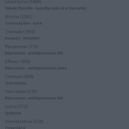
Levothyrox (1669)
Glande thyroïde - hypothyroïdie (à action lente)
Mirena (1581)
Contraception - autre
Tramadol (932)
Douleurs - morphine
Paroxetine (775)
Dépression - antidépresseurs IRS
Effexor (690)
Dépression - antidépresseurs autre
Champix (604)
Toxicomanie
Sertraline (579)
Dépression - antidépresseurs IRS
Lyrica (572)
Epilepsie
Simvastatine (510)
Cholestérol