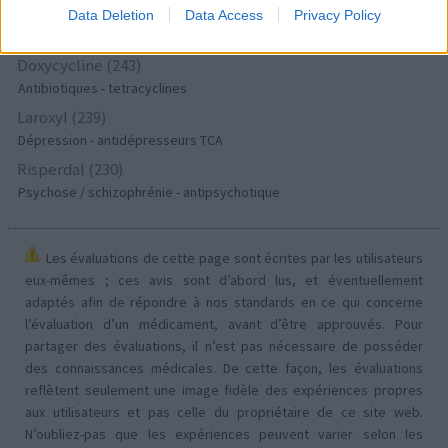
Keppra (245)
Data Deletion
Data Access
Privacy Policy
Epilepsie
Doxycycline (243)
Antibiotiques - tetracyclines
Laroxyl (239)
Dépression - antidépresseurs TCA
Risperdal (230)
Psychose / schizophrénie - antipsychotique
Les évaluations de cette page sont écrites par les utilisateurs
eux-mêmes ; ces avis sont d’abord lus, et éventuellement
adaptés afin de répondre à nos standards en ce qui concerne
l’évaluation d’un médicament, avant d’être approuvés. Pour
partager des évaluations, il n’est pas nécessaire de posséder
des connaissances médicales. De cette façon, les évaluations
reflètent seulement une image fidèle des expériences propres
aux utilisateurs et pas celle du propriétaire de ce site web.
N’oubliez-pas que les expériences peuvent varier selon les