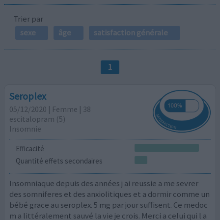
Trier par
sexe
âge
satisfaction générale
1
Seroplex
05/12/2020 | Femme | 38
escitalopram (5)
Insomnie
Efficacité
Quantité effets secondaires
Insomniaque depuis des années j ai reussie a me sevrer
des somniferes et des anxiolitiques et a dormir comme un
bébé grace au seroplex. 5 mg par jour suffisent. Ce medoc
m a littéralement sauvé la vie je crois. Merci a celui qui l a