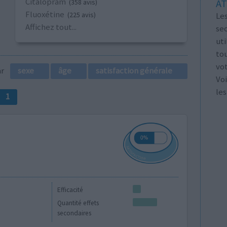
Citalopram
AT
(358 avis)
Fluoxétine
Les
(225 avis)
Affichez tout...
se
ut
tou
vo
par
sexe
âge
satisfaction générale
Voi
les
1
Efficacité
Quantité effets
secondaires