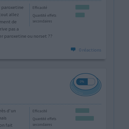
d paroxetine
Efficacité
tout allez
Quantité effets
ément de
secondaires
rrive pas a
er paroxetine ou norset ??
0 réactions
rès d'un
Efficacité
mais
Quantité effets
on fait
secondaires