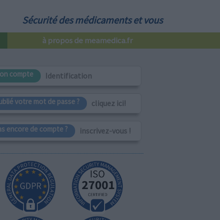
Sécurité des médicaments et vous
à propos de meamedica.fr
on compte
Identification
ublié votre mot de passe ?
cliquez ici!
as encore de compte ?
inscrivez-vous !