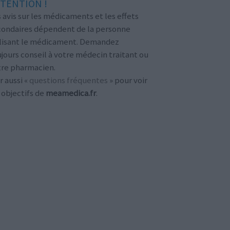
TENTION !
 avis sur les médicaments et les effets
condaires dépendent de la personne
ilisant le médicament. Demandez
jours conseil à votre médecin traitant ou
tre pharmacien.
r aussi «
questions fréquentes
» pour voir
 objectifs de
meamedica.fr
.