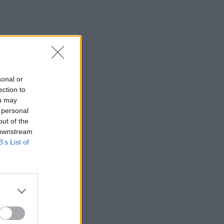
sonal or
ection to
ou may
 personal
out of the
 downstream
B’s List of