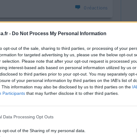
0 réactions
.fr -
Do Not Process My Personal Information
to opt-out of the sale, sharing to third parties, or processing of your per
formation for targeted advertising by us, please use the below opt-out s
r selection. Please note that after your opt-out request is processed y
eing interest-based ads based on personal information utilized by us or
mais dtre
Efficacité
disclosed to third parties prior to your opt-out. You may separately opt-
t.. Ce
Quantité effets
losure of your personal information by third parties on the IAB’s list of
ffet
secondaires
. This information may also be disclosed by us to third parties on the
IA
 cauchemars
Participants
that may further disclose it to other third parties.
ui envahissent le coeur.. mais lessentiel est fait ,
s
l Data Processing Opt Outs
0 réactions
o opt-out of the Sharing of my personal data.