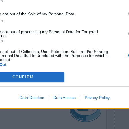
In
o opt-out of the Sale of my Personal Data.
In
to opt-out of processing my Personal Data for Targeted
ing.
In
uement
Efficacité
o opt-out of Collection, Use, Retention, Sale, and/or Sharing
sauvé la
ersonal Data that Is Unrelated with the Purposes for which it
Quantité effets
lected.
secondaires
Out
0 réactions
CONFIRM
Data Deletion
Data Access
Privacy Policy