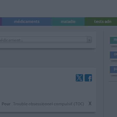
médicaments
maladie
tests adn
m
édicament...
o
p
X
Pour
Trouble obsessionnel compulsif (TOC)