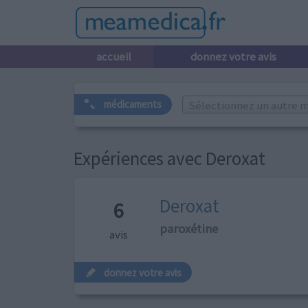
accueil
donnez votre avis
Sélectionnez un autre m
médicaments
Expériences avec Deroxat
Deroxat
6
paroxétine
avis
donnez votre avis