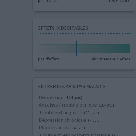
pas d'effet
très efficace
EFFETS INDÉSIRABLES
pas d'effets
énormement d'effets
FILTRER LES AVIS PAR MALADIE
Dépression
(124 avis)
Angoisse / trouble panique
(104 avis)
Troubles d'angoisse
(38 avis)
Dépression chronique
(7 avis)
Phobie sociale
(4 avis)
Trouble stress post-traumatique
(2 avis)