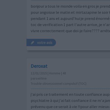
bonjour a tous le monde voila en gros je pren
pour angoisse le matin et mirtazapine le soir 
pendant 1 ans et aujourd'hui je prend énorm
toc de verification 1 part l'autre arrive, je n'a
vivre correctement que doi-je faire???? arrét
votre avis
Deroxat
12/01/2015 | Homme | 48
paroxétine
Trouble obsessionnel compulsif (TOC)
j'ai pris ce traitement en toute confiance aup
psychiatre à qui j'ai fait confiance il ne m'a ja
prévenu que ce serait à vie !!pour aller mieux 