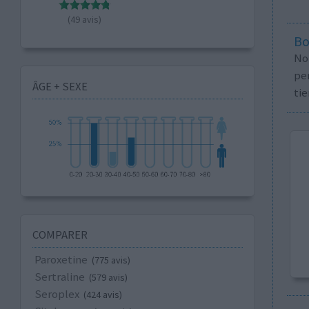
(49 avis)
Bo
No
per
ÂGE + SEXE
tie
COMPARER
Paroxetine
(775 avis)
Sertraline
(579 avis)
Seroplex
(424 avis)