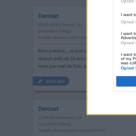
Opted 
Deroxat
I want t
Opted 
30/01/2018 | Femme | 35
paroxétine (20mg)
I want 
Trouble obsessionnel compulsif (TOC)
Advertis
Opted 
Rien a redire... Je suis sous déroxat périodiq
I want t
depuis près de 15 ans, et ce médicament m'a 
of my P
was col
mise pas mal de fois. Je recommande
Opted 
votre avis
Deroxat
21/04/2015 | Homme | 28
paroxétine (20mg)
Trouble obsessionnel compulsif (TOC)