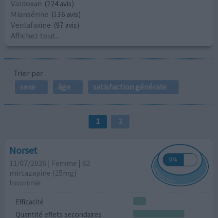
Valdoxan
(224 avis)
Miansérine
(136 avis)
Venlafaxine
(97 avis)
Affichez tout...
Trier par
sexe
âge
satisfaction générale
1
2
Norset
11/07/2026 | Femme | 62
mirtazapine (15mg)
Insomnie
Efficacité
Quantité effets secondaires