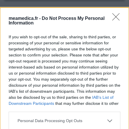
Norset
meamedica.fr -
Do Not Process My Personal
15/03/2021 | Homme | 37
Information
mirtazapine (15mg)
Insomnie
If you wish to opt-out of the sale, sharing to third parties, or
processing of your personal or sensitive information for
Efficacité
targeted advertising by us, please use the below opt-out
Quantité effets secondaires
section to confirm your selection. Please note that after your
opt-out request is processed you may continue seeing
Ayant besoin d'un demi zopiclone(immovane) pour
interest-based ads based on personal information utilized by
m'endormir du fait de l'isolement et de l'inactivité,un
us or personal information disclosed to third parties prior to
psychiatre m'a prescrit mirtazapine (norset) étant donné
your opt-out. You may separately opt-out of the further
que le généraliste ne veut pas prescrire d'immovane...le
disclosure of your personal information by third parties on the
soir ou j'ai pris mirtazapine,je me suis effondré 30 minutes
IAB’s list of downstream participants. This information may
après comme si j'avais fait de grands efforts physique
also be disclosed by us to third parties on the
IAB’s List of
toute la journée ...je me suis réveillé v
...lire la suite
Downstream Participants
that may further disclose it to other
third parties.
0 réactions
votre avis
Personal Data Processing Opt Outs