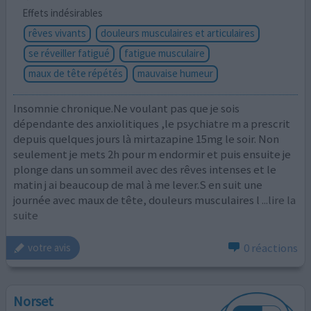
Effets indésirables
rêves vivants
douleurs musculaires et articulaires
se réveiller fatigué
fatigue musculaire
maux de tête répétés
mauvaise humeur
Insomnie chronique.Ne voulant pas que je sois
dépendante des anxiolitiques ,le psychiatre m a prescrit
depuis quelques jours là mirtazapine 15mg le soir. Non
seulement je mets 2h pour m endormir et puis ensuite je
plonge dans un sommeil avec des rêves intenses et le
matin j ai beaucoup de mal à me lever.S en suit une
journée avec maux de tête, douleurs musculaires l
...lire la
suite
0 réactions
votre avis
Norset