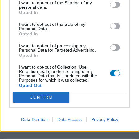
I want to opt-out of the Sharing of my
personal data.
Norset
Opted In
28/12/2020 | Homme | 44
I want to opt-out of the Sale of my
mirtazapine (15mg)
Personal Data.
Insomnie
Opted In
Efficacité
I want to opt-out of processing my
Personal Data for Targeted Advertising.
Quantité effets secondaires
Opted In
Bonjour J'ai pris la norset 15 avec le seresta 30mg le soir
I want to opt-out of Collection, Use,
Retention, Sale, and/or Sharing of my
ça me fait 2 mois et il y a toujours les effets indésirables
Personal Data that Is Unrelated with the
surtout la fatigue et la tête bourré toute la journée On
Purposes for which it was collected.
m'a dit de prendre la norset le matin et pire je sais plus
Opted Out
quoi faire j'attends quelque jour et je retourne au docteur
CONFIRM
pour signaler si il n'y a pas d'amélioration Bon courage a
vous
Data Deletion
Data Access
Privacy Policy
0 réactions
votre avis