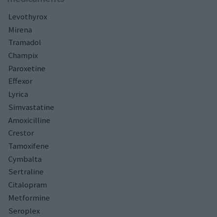
Levothyrox
Mirena
Tramadol
Champix
Paroxetine
Effexor
Lyrica
Simvastatine
Amoxicilline
Crestor
Tamoxifene
Cymbalta
Sertraline
Citalopram
Metformine
Seroplex