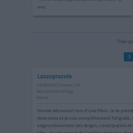
avis)
Trier 
1
Lanzoprazole
04/09/2022 | Femme | 39
lansoprazole (15mg)
Hernie
Hernie découvert lors d’une fibro. Je le pren
deux mois et je suis complètement fatiguée, 
engourdissement des doigts, constipation et
tête. Je vais essayé de l’arrêter dans peu de 