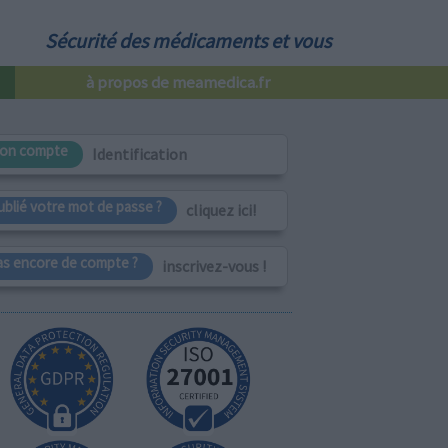
Sécurité des médicaments et vous
à propos de meamedica.fr
on compte
Identification
ublié votre mot de passe ?
cliquez ici!
as encore de compte ?
inscrivez-vous !