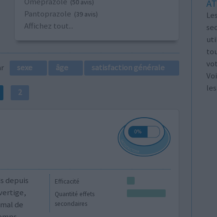
Oméprazole
AT
(50 avis)
Pantoprazole
Les
(39 avis)
Affichez tout...
se
ut
tou
vo
par
sexe
âge
satisfaction générale
Voi
les
2
ds depuis
Efficacité
vertige,
Quantité effets
 mal de
secondaires
temps.