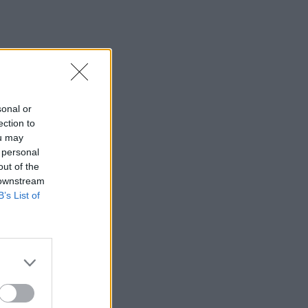
sonal or
ection to
ou may
 personal
out of the
 downstream
B’s List of