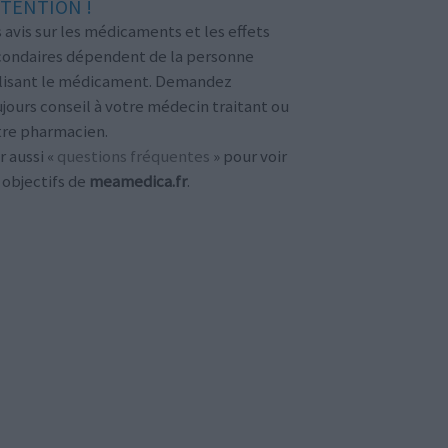
TENTION !
 avis sur les médicaments et les effets
condaires dépendent de la personne
ilisant le médicament. Demandez
jours conseil à votre médecin traitant ou
tre pharmacien.
r aussi «
questions fréquentes
» pour voir
 objectifs de
meamedica.fr
.