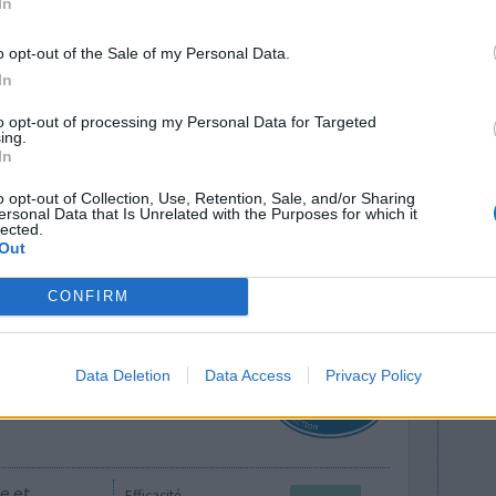
In
o opt-out of the Sale of my Personal Data.
In
to opt-out of processing my Personal Data for Targeted
ing.
agnostiqué
Efficacité
In
Quantité effets
o opt-out of Collection, Use, Retention, Sale, and/or Sharing
secondaires
ersonal Data that Is Unrelated with the Purposes for which it
lected.
Out
0 réactions
CONFIRM
Data Deletion
Data Access
Privacy Policy
e et
Efficacité