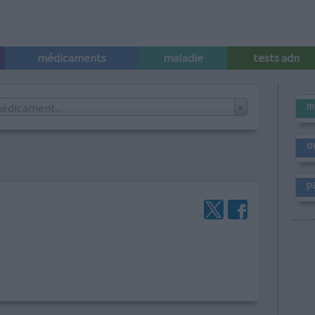
médicaments
maladie
tests adn
m
édicament...
o
p