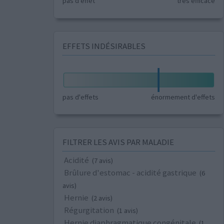
pas d'effet
très efficace
EFFETS INDÉSIRABLES
pas d'effets
énormement d'effets
FILTRER LES AVIS PAR MALADIE
Acidité
(7 avis)
Brûlure d'estomac - acidité gastrique
(6
avis)
Hernie
(2 avis)
Régurgitation
(1 avis)
Hernie diaphragmatique congénitale
(1