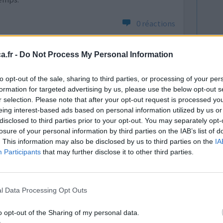
0 réactions
.fr -
Do Not Process My Personal Information
to opt-out of the sale, sharing to third parties, or processing of your per
formation for targeted advertising by us, please use the below opt-out s
r selection. Please note that after your opt-out request is processed y
eing interest-based ads based on personal information utilized by us or
disclosed to third parties prior to your opt-out. You may separately opt-
te ans pour
Efficacité
losure of your personal information by third parties on the IAB’s list of
éprazole ou
Quantité effets
. This information may also be disclosed by us to third parties on the
IA
out de 2
secondaires
Participants
that may further disclose it to other third parties.
le
0 réactions
l Data Processing Opt Outs
o opt-out of the Sharing of my personal data.