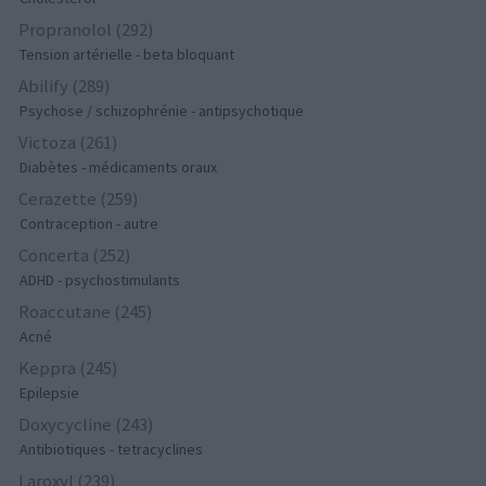
Propranolol (292)
Tension artérielle - beta bloquant
Abilify (289)
Psychose / schizophrénie - antipsychotique
Victoza (261)
Diabètes - médicaments oraux
Cerazette (259)
Contraception - autre
Concerta (252)
ADHD - psychostimulants
Roaccutane (245)
Acné
Keppra (245)
Epilepsie
Doxycycline (243)
Antibiotiques - tetracyclines
Laroxyl (239)