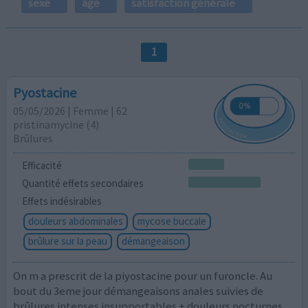
sexe
âge
satisfaction générale
1
Pyostacine
05/05/2026 | Femme | 62
pristinamycine (4)
Brûlures
Efficacité
Quantité effets secondaires
Effets indésirables
douleurs abdominales
mycose buccale
brûlure sur la peau
démangeaison
On m a prescrit de la piyostacine pour un furoncle. Au
bout du 3eme jour démangeaisons anales suivies de
brûlures intenses insupportables + douleurs nocturnes