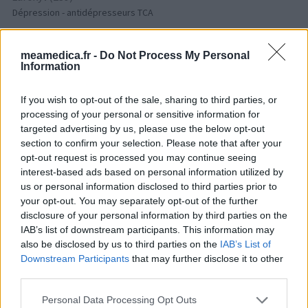
Dépression - antidépresseurs TCA
Risperdal (230)
Psychose / schizophrénie - antipsychotique
meamedica.fr -
Do Not Process My Personal
Information
Les évaluations de cette page sont écrites par les utilisateurs
If you wish to opt-out of the sale, sharing to third parties, or
eux-mêmes ; ces avis sont d’abord lus, et éventuellement
processing of your personal or sensitive information for
adaptés afin de répondre à nos standards en ce qui concerne
targeted advertising by us, please use the below opt-out
l’évaluation d’un médicament, avant d’être approuvés. Pour
section to confirm your selection. Please note that after your
partager des évaluations, il n’est pas nécessaire de posséder
opt-out request is processed you may continue seeing
des connaissances médicales. De cette façon, les évaluations
interest-based ads based on personal information utilized by
reflètent seulement une image fidèle des expériences propres
us or personal information disclosed to third parties prior to
aux utilisateurs et pas celle du propriétaire de ce site web.
your opt-out. You may separately opt-out of the further
N’oubliez-pas que les expériences peuvent varier selon les
disclosure of your personal information by third parties on the
IAB’s list of downstream participants. This information may
individus et que pour tout avis médical, il faut toujours prendre
also be disclosed by us to third parties on the
IAB’s List of
contact avec votre médecin ou votre pharmacien.
Downstream Participants
that may further disclose it to other
third parties.
Personal Data Processing Opt Outs