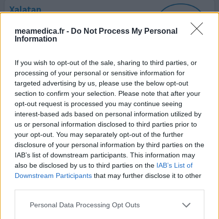
Xalatan
12/11/2012 | Femme | 61
meamedica.fr -
Do Not Process My Personal
latanoprost
Information
Thyroïde
Efficacité
If you wish to opt-out of the sale, sharing to third parties, or
processing of your personal or sensitive information for
Quantité effets secondaires
targeted advertising by us, please use the below opt-out
section to confirm your selection. Please note that after your
A force de me plaindre de larmoiements même l'été, il
opt-out request is processed you may continue seeing
m'a été trouvé trop de tension oculaire. Le xalatan m'a
interest-based ads based on personal information utilized by
fait baissé en qq j et trop, je l'ai mis que de tps en tps et à
us or personal information disclosed to third parties prior to
présent tous les jours d'autant que j'ai le générique
your opt-out. You may separately opt-out of the further
depuis deux mois et suis inquiète tant que je n'aurais pas
disclosure of your personal information by third parties on the
une bonne réponse pour son efficacité. Il y en a qui ne
IAB’s list of downstream participants. This information may
sont pas bien efficace ou pas du
...lire la suite
also be disclosed by us to third parties on the
IAB’s List of
Downstream Participants
that may further disclose it to other
0 réactions
votre avis
third parties.
Personal Data Processing Opt Outs