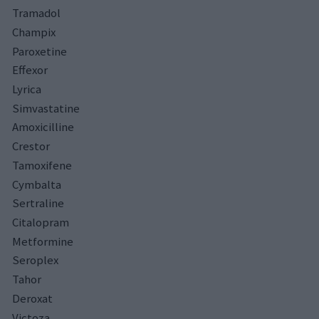
Tramadol
Champix
Paroxetine
Effexor
Lyrica
Simvastatine
Amoxicilline
Crestor
Tamoxifene
Cymbalta
Sertraline
Citalopram
Metformine
Seroplex
Tahor
Deroxat
Victoza