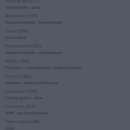
Pyostacine (311)
Antibiotiques - autre
Bisoprolol (299)
Tension artérielle - beta bloquant
Tahor (299)
Cholestérol
Propranolol (292)
Tension artérielle - beta bloquant
Abilify (289)
Psychose / schizophrénie - antipsychotique
Victoza (261)
Diabètes - médicaments oraux
Cerazette (259)
Contraception - autre
Concerta (252)
ADHD - psychostimulants
Roaccutane (245)
Acné