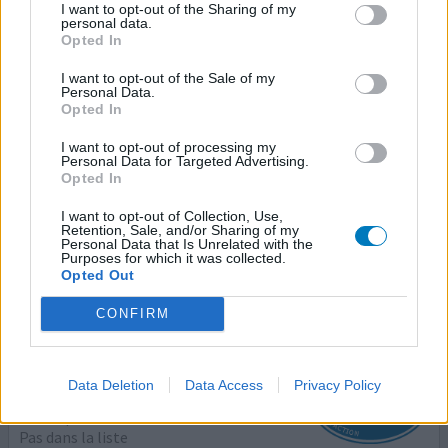
Xalatan
I want to opt-out of the Sharing of my
personal data.
31/10/2012 | Homme | 75
Opted In
latanoprost
Hypertension
I want to opt-out of the Sale of my
Personal Data.
Opted In
Efficacité
Quantité effets secondaires
I want to opt-out of processing my
Personal Data for Targeted Advertising.
Opted In
cette maladie étant héréditaire dans ma famille, je
consultais tous les , ans mon ophtalmo. Tension de 19 En
I want to opt-out of Collection, Use,
avril 2012 la tension monte à 21 Traitement 1 goutte le
Retention, Sale, and/or Sharing of my
Personal Data that Is Unrelated with the
soir Visite le 10/07 la tension est d e 12
Purposes for which it was collected.
Opted Out
0 réactions
votre avis
CONFIRM
Xalatan
Data Deletion
Data Access
Privacy Policy
27/08/2012 | Femme | 66
latanoprost
Pas dans la liste