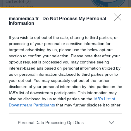
cartéolol (2)
Niet in de lijst
Efficacité
meamedica.fr -
Do Not Process My Personal
Information
Quantité effets secondaires
If you wish to opt-out of the sale, sharing to third parties, or
Mon ophtalmo a détecté une tension intra-auculaire
processing of your personal or sensitive information for
élevée. Ce qui peut causer un glaucome si ce n'est pas
targeted advertising by us, please use the below opt-out
soigné. D’où le fait qu'elle m'ait prescrit CARTEOL 2% à
section to confirm your selection. Please note that after your
base de Beta-bloquant.
opt-out request is processed you may continue seeing
interest-based ads based on personal information utilized by
0 réactions
votre avis
us or personal information disclosed to third parties prior to
your opt-out. You may separately opt-out of the further
disclosure of your personal information by third parties on the
IAB’s list of downstream participants. This information may
Carteol
also be disclosed by us to third parties on the
IAB’s List of
10/03/2016 | Femme | 50
Downstream Participants
that may further disclose it to other
cartéolol (10mg/ml)
third parties.
Glaucome
Personal Data Processing Opt Outs
Efficacité