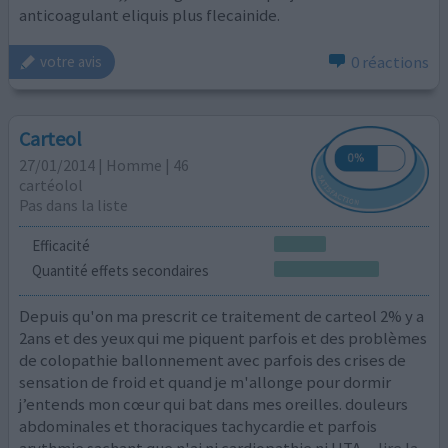
anticoagulant eliquis plus flecainide.
0 réactions
votre avis
Carteol
27/01/2014 | Homme | 46
cartéolol
Pas dans la liste
Efficacité
Quantité effets secondaires
Depuis qu'on ma prescrit ce traitement de carteol 2% y a
2ans et des yeux qui me piquent parfois et des problèmes
de colopathie ballonnement avec parfois des crises de
sensation de froid et quand je m'allonge pour dormir
j’entends mon cœur qui bat dans mes oreilles. douleurs
abdominales et thoraciques tachycardie et parfois
arythmie sachant que n'ai ni cardiopathie ni HTA,
...lire la