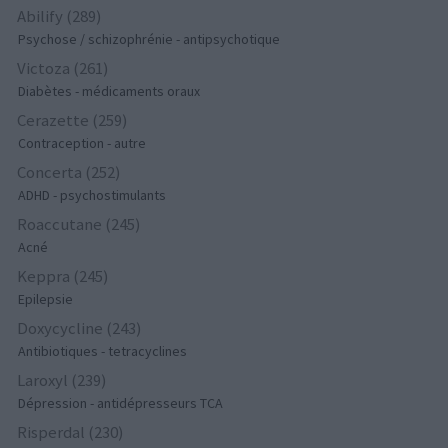
Abilify (289)
Psychose / schizophrénie - antipsychotique
Victoza (261)
Diabètes - médicaments oraux
Cerazette (259)
Contraception - autre
Concerta (252)
ADHD - psychostimulants
Roaccutane (245)
Acné
Keppra (245)
Epilepsie
Doxycycline (243)
Antibiotiques - tetracyclines
Laroxyl (239)
Dépression - antidépresseurs TCA
Risperdal (230)