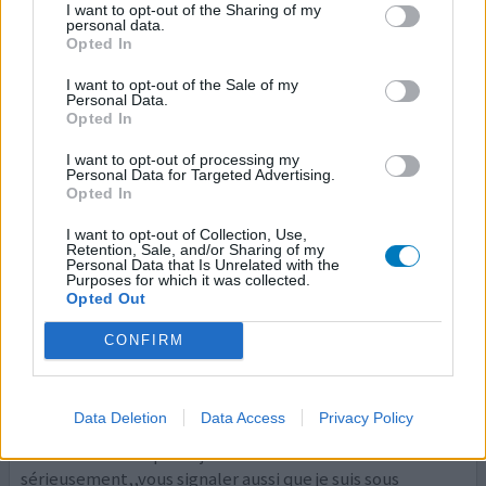
Quantité effets secondaires
I want to opt-out of the Sharing of my
personal data.
Opted In
dans chaque oeil j arrête car brulure aux yeux
supportable, mais j ai peur que la brulure empire. je vais
I want to opt-out of the Sale of my
Personal Data.
consulter le medecin en juin.
Opted In
0 réactions
votre avis
I want to opt-out of processing my
Personal Data for Targeted Advertising.
Opted In
I want to opt-out of Collection, Use,
Carteol
Retention, Sale, and/or Sharing of my
Personal Data that Is Unrelated with the
26/10/2015 | Homme | 66
Purposes for which it was collected.
cartéolol (20mg/ml)
Opted Out
Glaucome
CONFIRM
Efficacité
Quantité effets secondaires
Data Deletion
Data Access
Privacy Policy
1 mois de brulures de plus en plus intense de l œil ; arret
du traitement depuis 5 jours cela continue de m irriter
sérieusement,,vous signaler aussi que je suis sous