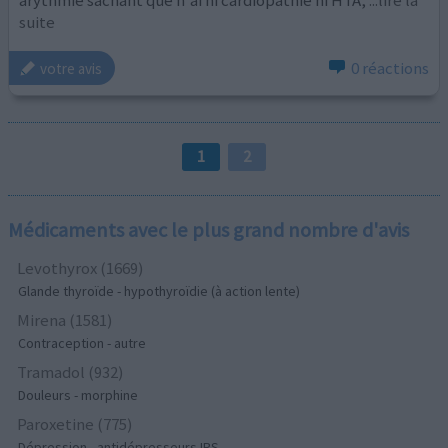
suite
0 réactions
votre avis
1
2
Médicaments avec le plus grand nombre d'avis
Levothyrox (1669)
Glande thyroïde - hypothyroïdie (à action lente)
Mirena (1581)
Contraception - autre
Tramadol (932)
Douleurs - morphine
Paroxetine (775)
Dépression - antidépresseurs IRS