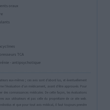
ents oraux
re
ulants
acyclines
presseurs TCA
rénie - antipsychotique
isateurs eux-mêmes ; ces avis sont d’abord lus, et éventuellement
rne l’évaluation d’un médicament, avant d’être approuvés. Pour
der des connaissances médicales. De cette façon, les évaluations
es aux utilisateurs et pas celle du propriétaire de ce site web.
individus et que pour tout avis médical, il faut toujours prendre