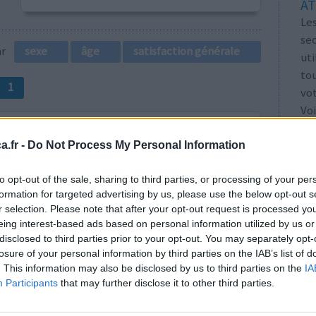
AT
Les
se
par
sexe
âge
satisfaction générale
ut
tou
1
vo
Voi
les
.fr -
Do Not Process My Personal Information
to opt-out of the sale, sharing to third parties, or processing of your per
formation for targeted advertising by us, please use the below opt-out s
r selection. Please note that after your opt-out request is processed y
s 42 ans de
Efficacité
eing interest-based ads based on personal information utilized by us or
ans. il y a
Quantité effets
disclosed to third parties prior to your opt-out. You may separately opt-
 prenais à
secondaires
losure of your personal information by third parties on the IAB’s list of
 bien mieux
. This information may also be disclosed by us to third parties on the
IA
Participants
that may further disclose it to other third parties.
e ne pas faire toute la cure. mon mari a aussi
 et un bon 30 c
...lire la suite