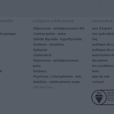
aladie
catégorie médicament
meamedica
Dépression - antidépresseurs IRS
avis d’expert
le panique
Contraception - autre
nos spécialist
Glande thyroïde - hypothyroïdie...
faq
Douleurs - morphine
politique de c
Epilepsie
politique de 
Cholestérol
autorisation 
Dépression - antidépresseurs
disclaimer
autre
les condition
vé
Douleurs
liens
Psychose / schizophrénie - anti...
plan du site
Diabètes - médicaments oraux
contact
Affichez tout...