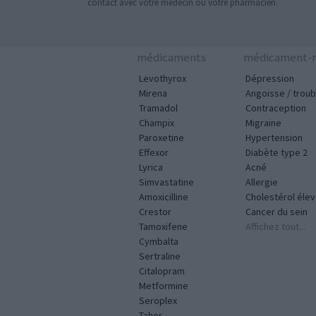
contact avec votre médecin ou votre pharmacien.
médicaments
médicament-m
Levothyrox
Dépression
Mirena
Angoisse / troub
Tramadol
Contraception
Champix
Migraine
Paroxetine
Hypertension
Effexor
Diabète type 2
Lyrica
Acné
Simvastatine
Allergie
Amoxicilline
Cholestérol éle
Crestor
Cancer du sein
Tamoxifene
Affichez tout...
Cymbalta
Sertraline
Citalopram
Metformine
Seroplex
Tahor