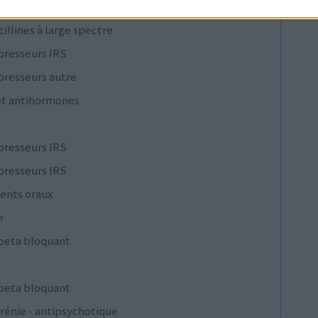
cillines à large spectre
presseurs IRS
presseurs autre
et antihormones
presseurs IRS
presseurs IRS
ents oraux
e
 beta bloquant
 beta bloquant
rénie - antipsychotique