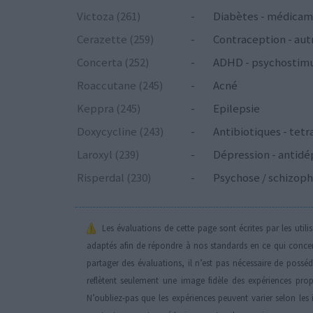
Victoza (261)
-
Diabètes - médicam
Cerazette (259)
-
Contraception - aut
Concerta (252)
-
ADHD - psychostim
Roaccutane (245)
-
Acné
Keppra (245)
-
Epilepsie
Doxycycline (243)
-
Antibiotiques - tetr
Laroxyl (239)
-
Dépression - antidé
Risperdal (230)
-
Psychose / schizoph
Les évaluations de cette page sont écrites par les util
adaptés afin de répondre à nos standards en ce qui conce
partager des évaluations, il n’est pas nécessaire de possé
reflètent seulement une image fidèle des expériences propr
N’oubliez-pas que les expériences peuvent varier selon les 