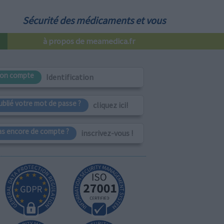
Sécurité des médicaments et vous
à propos de meamedica.fr
on compte
Identification
ublié votre mot de passe ?
cliquez ici!
as encore de compte ?
inscrivez-vous !