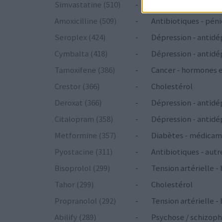
Simvastatine (510)
-
Cholestérol
Amoxicilline (509)
-
Antibiotiques - péni
Seroplex (424)
-
Dépression - antidé
Cymbalta (418)
-
Dépression - antidé
Tamoxifene (386)
-
Cancer - hormones 
Crestor (366)
-
Cholestérol
Deroxat (366)
-
Dépression - antidé
Citalopram (358)
-
Dépression - antidé
Metformine (357)
-
Diabètes - médicam
Pyostacine (311)
-
Antibiotiques - autr
Bisoprolol (299)
-
Tension artérielle -
Tahor (299)
-
Cholestérol
Propranolol (292)
-
Tension artérielle -
Abilify (289)
-
Psychose / schizoph