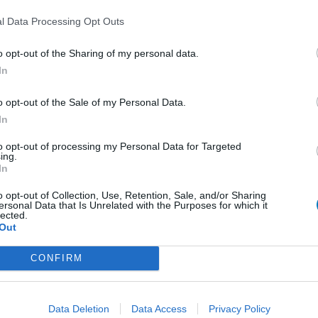
0 réactions
l Data Processing Opt Outs
o opt-out of the Sharing of my personal data.
In
1
o opt-out of the Sale of my Personal Data.
 d'avis
In
pothyroïdie (à action lente)
to opt-out of processing my Personal Data for Targeted
ing.
re
In
e
o opt-out of Collection, Use, Retention, Sale, and/or Sharing
ersonal Data that Is Unrelated with the Purposes for which it
presseurs IRS
lected.
Out
presseurs autre
CONFIRM
presseurs IRS
Data Deletion
Data Access
Privacy Policy