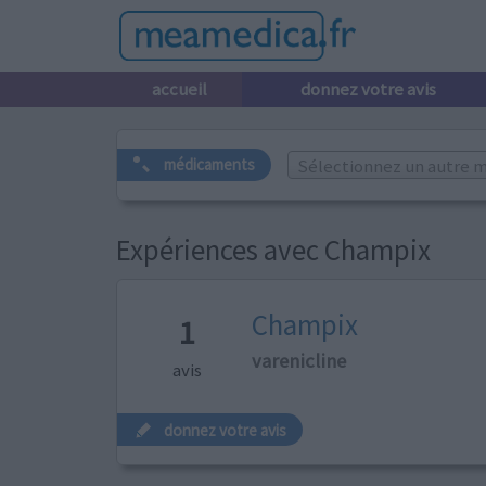
accueil
donnez votre avis
Sélectionnez un autre m
médicaments
Expériences avec Champix
Champix
1
varenicline
avis
donnez votre avis