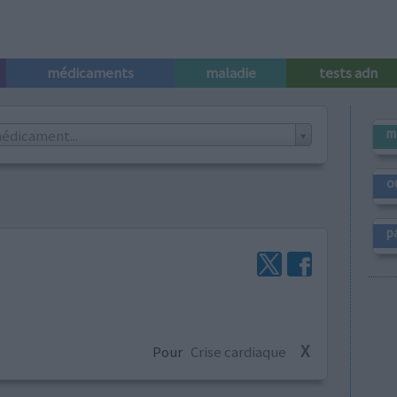
médicaments
maladie
tests adn
m
édicament...
o
p
X
Pour
Crise cardiaque