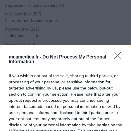
Dépression - antidépresseurs IRS
Metformine (357)
Diabètes - médicaments oraux
Pyostacine (311)
Antibiotiques - autre
Bisoprolol (300)
Tension artérielle - beta bloquant
meamedica.fr -
Do Not Process My Personal
Tahor (299)
Information
Cholestérol
Propranolol (292)
If you wish to opt-out of the sale, sharing to third parties, or
Tension artérielle - beta bloquant
processing of your personal or sensitive information for
targeted advertising by us, please use the below opt-out
Abilify (289)
section to confirm your selection. Please note that after your
Psychose / schizophrénie - antipsychotique
opt-out request is processed you may continue seeing
Victoza (261)
interest-based ads based on personal information utilized by
Diabètes - médicaments oraux
us or personal information disclosed to third parties prior to
your opt-out. You may separately opt-out of the further
Cerazette (259)
disclosure of your personal information by third parties on the
Contraception - autre
IAB’s list of downstream participants. This information may