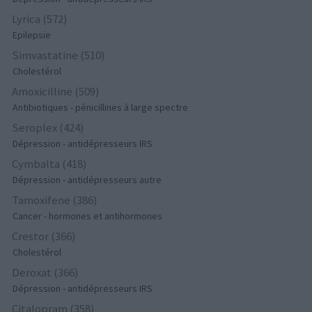
Lyrica (572)
Epilepsie
Simvastatine (510)
Cholestérol
Amoxicilline (509)
Antibiotiques - pénicillines à large spectre
Seroplex (424)
Dépression - antidépresseurs IRS
Cymbalta (418)
Dépression - antidépresseurs autre
Tamoxifene (386)
Cancer - hormones et antihormones
Crestor (366)
Cholestérol
Deroxat (366)
Dépression - antidépresseurs IRS
Citalopram (358)