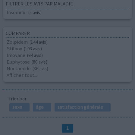
FILTRER LES AVIS PAR MALADIE
Insomnie
(5 avis)
COMPARER
Zolpidem
(144 avis)
Stilnox
(103 avis)
Imovane
(94 avis)
Euphytose
(80 avis)
Noctamide
(36 avis)
Affichez tout...
Trier par
sexe
âge
satisfaction générale
1