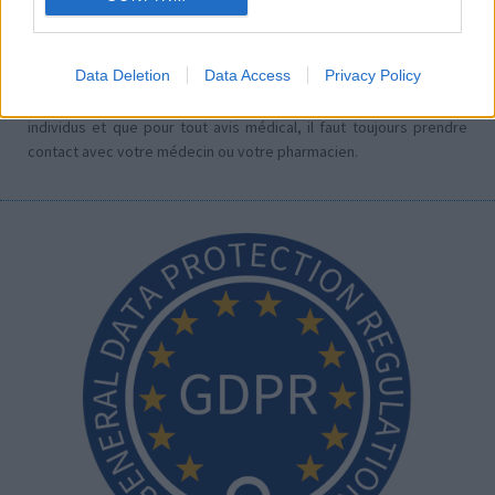
partager des évaluations, il n’est pas nécessaire de posséder
des connaissances médicales. De cette façon, les évaluations
reflètent seulement une image fidèle des expériences propres
Data Deletion
Data Access
Privacy Policy
aux utilisateurs et pas celle du propriétaire de ce site web.
N’oubliez-pas que les expériences peuvent varier selon les
individus et que pour tout avis médical, il faut toujours prendre
contact avec votre médecin ou votre pharmacien.