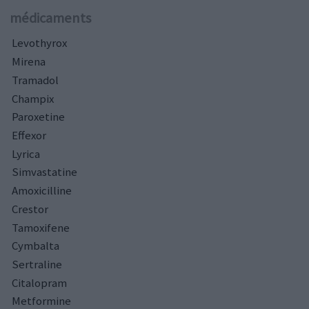
médicaments
Levothyrox
Mirena
Tramadol
Champix
Paroxetine
Effexor
Lyrica
Simvastatine
Amoxicilline
Crestor
Tamoxifene
Cymbalta
Sertraline
Citalopram
Metformine