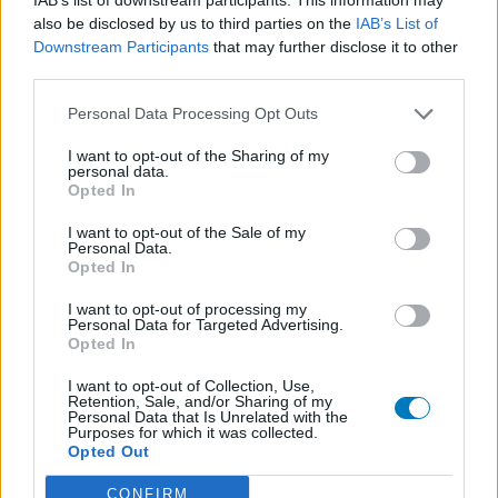
Concerta (252)
also be disclosed by us to third parties on the
IAB’s List of
ADHD - psychostimulants
Downstream Participants
that may further disclose it to other
third parties.
Roaccutane (245)
Acné
Personal Data Processing Opt Outs
Keppra (245)
I want to opt-out of the Sharing of my
Epilepsie
personal data.
Doxycycline (243)
Opted In
Antibiotiques - tetracyclines
I want to opt-out of the Sale of my
Laroxyl (239)
Personal Data.
Opted In
Dépression - antidépresseurs TCA
Risperdal (230)
I want to opt-out of processing my
Personal Data for Targeted Advertising.
Psychose / schizophrénie - antipsychotique
Opted In
I want to opt-out of Collection, Use,
Retention, Sale, and/or Sharing of my
Les évaluations de cette page sont écrites par les utilisateurs
Personal Data that Is Unrelated with the
eux-mêmes ; ces avis sont d’abord lus, et éventuellement
Purposes for which it was collected.
Opted Out
adaptés afin de répondre à nos standards en ce qui concerne
l’évaluation d’un médicament, avant d’être approuvés. Pour
CONFIRM