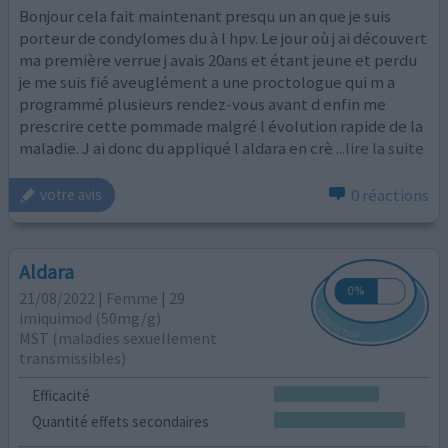
Bonjour cela fait maintenant presqu un an que je suis
porteur de condylomes du à l hpv. Le jour où j ai découvert
ma première verrue j avais 20ans et étant jeune et perdu
je me suis fié aveuglément a une proctologue qui m a
programmé plusieurs rendez-vous avant d enfin me
prescrire cette pommade malgré l évolution rapide de la
maladie. J ai donc du appliqué l aldara en crè
...lire la suite
0 réactions
votre avis
Aldara
21/08/2022 | Femme | 29
imiquimod (50mg/g)
MST (maladies sexuellement
transmissibles)
Efficacité
Quantité effets secondaires