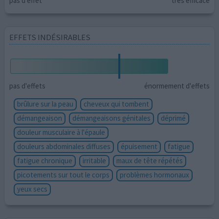
pas d'effet
très efficace
EFFETS INDÉSIRABLES
pas d'effets
énormement d'effets
brûlure sur la peau
cheveux qui tombent
démangeaison
démangeaisons génitales
déprimé
douleur musculaire à l'épaule
douleurs abdominales diffuses
épuisement
fatigue
fatigue chronique
irritable
maux de tête répétés
picotements sur tout le corps
problèmes hormonaux
yeux secs