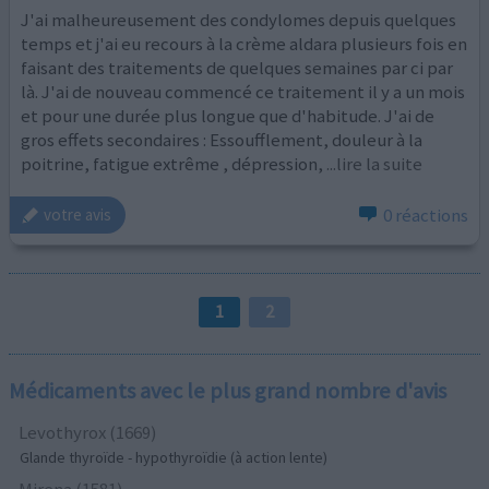
J'ai malheureusement des condylomes depuis quelques
temps et j'ai eu recours à la crème aldara plusieurs fois en
faisant des traitements de quelques semaines par ci par
là. J'ai de nouveau commencé ce traitement il y a un mois
et pour une durée plus longue que d'habitude. J'ai de
gros effets secondaires : Essoufflement, douleur à la
poitrine, fatigue extrême , dépression,
...lire la suite
0 réactions
votre avis
1
2
Médicaments avec le plus grand nombre d'avis
Levothyrox (1669)
Glande thyroïde - hypothyroïdie (à action lente)