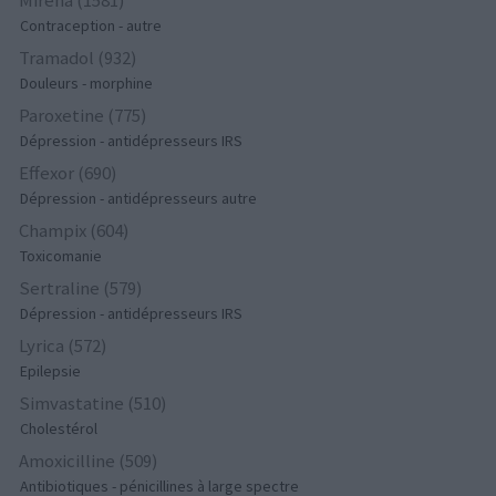
Mirena (1581)
Contraception - autre
Tramadol (932)
Douleurs - morphine
Paroxetine (775)
Dépression - antidépresseurs IRS
Effexor (690)
Dépression - antidépresseurs autre
Champix (604)
Toxicomanie
Sertraline (579)
Dépression - antidépresseurs IRS
Lyrica (572)
Epilepsie
Simvastatine (510)
Cholestérol
Amoxicilline (509)
Antibiotiques - pénicillines à large spectre