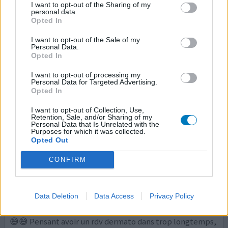
autre crème " efudix " qui m'a brûlé au point de ne plus
I want to opt-out of the Sharing of my
personal data.
pouvoir aller travailler et je plus dormir.
Opted In
Malheureusement aldara était en rupture de stock mais
depuis que je l'ai, tout va mieux, j'ai eu mes premières "
I want to opt-out of the Sale of my
Personal Data.
brûlure " (
...lire la suite
Opted In
0 réactions
votre avis
I want to opt-out of processing my
Personal Data for Targeted Advertising.
Opted In
Aldara
I want to opt-out of Collection, Use,
Retention, Sale, and/or Sharing of my
08/08/2023 | Femme | 39
Personal Data that Is Unrelated with the
Purposes for which it was collected.
imiquimod (50mg/g)
Opted Out
MST (maladies sexuellement
transmissibles)
CONFIRM
Efficacité
Quantité effets secondaires
Data Deletion
Data Access
Privacy Policy
Bonjour, De mon côté également petit problème à gérer
😅😅 Pensant avoir un rdv dermato dans trop longtemps,