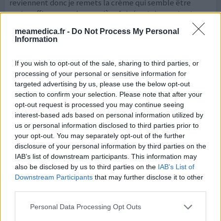
reviennent donc je remets la crème qui semble être
moins efficace que la première fois (certains partent
d’autres sont + résistants) cependant j’ai du ar
...lire la
meamedica.fr -
Do Not Process My Personal
suite
Information
0 réactions
votre avis
If you wish to opt-out of the sale, sharing to third parties, or
processing of your personal or sensitive information for
targeted advertising by us, please use the below opt-out
Aldara
section to confirm your selection. Please note that after your
opt-out request is processed you may continue seeing
19/10/2023 | Homme | 26
interest-based ads based on personal information utilized by
imiquimod (50mg/g)
us or personal information disclosed to third parties prior to
MST (maladies sexuellement
your opt-out. You may separately opt-out of the further
transmissibles)
disclosure of your personal information by third parties on the
IAB’s list of downstream participants. This information may
Efficacité
also be disclosed by us to third parties on the
IAB’s List of
Quantité effets secondaires
Downstream Participants
that may further disclose it to other
third parties.
Beaucoup de ces commentaires m'a fait peur avant
d'utiliser cette crème mais elle m'a délivré
Personal Data Processing Opt Outs
personnellement. J'avais essayé la cryothérapie, une