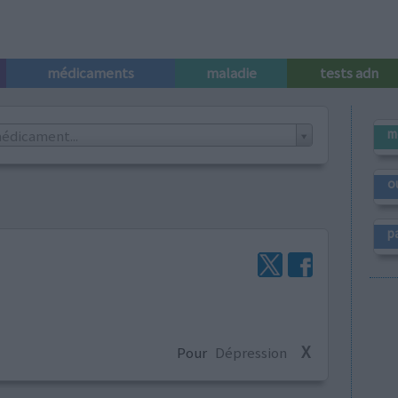
médicaments
maladie
tests adn
m
édicament...
o
p
X
Pour
Dépression