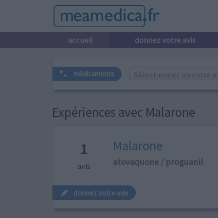
accueil
donnez votre avis
Sélectionnez un autre m
médicaments
Expériences avec Malarone
Malarone
1
atovaquone / proguanil
avis
donnez votre avis