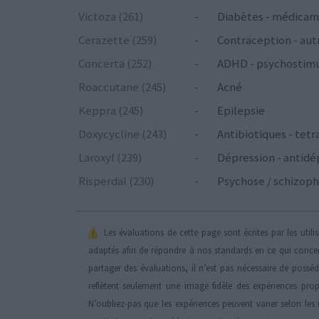
Victoza (261)
-
Diabètes - médicam
Cerazette (259)
-
Contraception - aut
Concerta (252)
-
ADHD - psychostim
Roaccutane (245)
-
Acné
Keppra (245)
-
Epilepsie
Doxycycline (243)
-
Antibiotiques - tetr
Laroxyl (239)
-
Dépression - antidé
Risperdal (230)
-
Psychose / schizoph
Les évaluations de cette page sont écrites par les util
adaptés afin de répondre à nos standards en ce qui conce
partager des évaluations, il n’est pas nécessaire de possé
reflètent seulement une image fidèle des expériences propr
N’oubliez-pas que les expériences peuvent varier selon les 