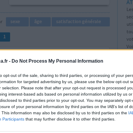
AT
Les
se
par
sexe
âge
satisfaction générale
ut
tou
1
vo
Voi
les
.fr -
Do Not Process My Personal Information
to opt-out of the sale, sharing to third parties, or processing of your per
formation for targeted advertising by us, please use the below opt-out s
r selection. Please note that after your opt-out request is processed y
 après le
Efficacité
eing interest-based ads based on personal information utilized by us or
ais en
Quantité effets
disclosed to third parties prior to your opt-out. You may separately opt-
grosse
secondaires
losure of your personal information by third parties on the IAB’s list of
eur d'être
. This information may also be disclosed by us to third parties on the
IA
Participants
that may further disclose it to other third parties.
mptômes et encore moins en vacances, cela m'a
 que j'ai clairement essayé
...lire la suite