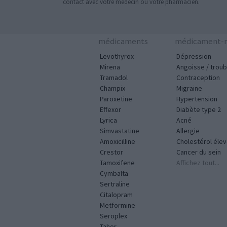
contact avec votre médecin ou votre pharmacien.
médicaments
médicament-m
Levothyrox
Dépression
Mirena
Angoisse / troub
Tramadol
Contraception
Champix
Migraine
Paroxetine
Hypertension
Effexor
Diabète type 2
Lyrica
Acné
Simvastatine
Allergie
Amoxicilline
Cholestérol éle
Crestor
Cancer du sein
Tamoxifene
Affichez tout...
Cymbalta
Sertraline
Citalopram
Metformine
Seroplex
Tahor