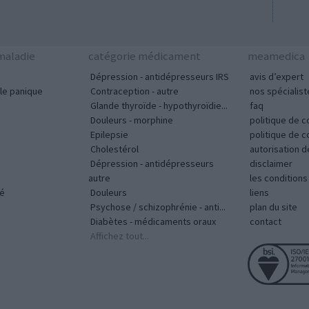
aladie
catégorie médicament
meamedica
Dépression - antidépresseurs IRS
avis d’expert
le panique
Contraception - autre
nos spécialist
Glande thyroïde - hypothyroïdie...
faq
Douleurs - morphine
politique de c
Epilepsie
politique de 
Cholestérol
autorisation 
Dépression - antidépresseurs
disclaimer
autre
les condition
vé
Douleurs
liens
Psychose / schizophrénie - anti...
plan du site
Diabètes - médicaments oraux
contact
Affichez tout...