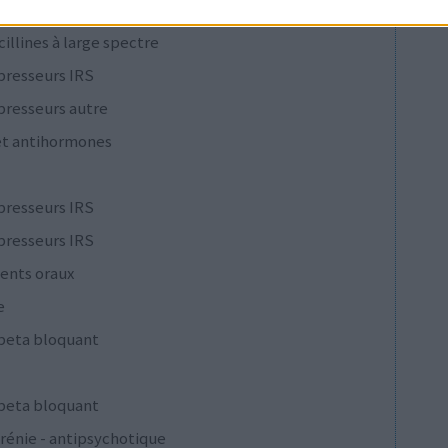
cillines à large spectre
presseurs IRS
presseurs autre
et antihormones
presseurs IRS
presseurs IRS
ents oraux
e
 beta bloquant
 beta bloquant
rénie - antipsychotique