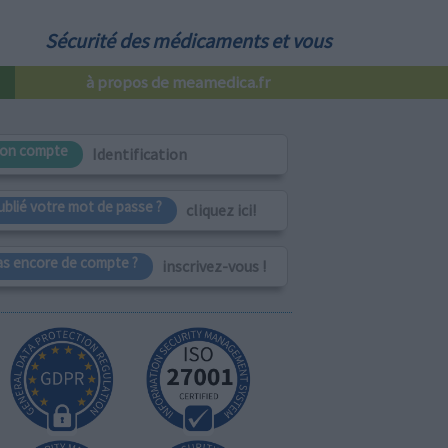
Sécurité des médicaments et vous
à propos de meamedica.fr
on compte
Identification
ublié votre mot de passe ?
cliquez ici!
as encore de compte ?
inscrivez-vous !