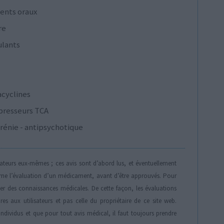
ents oraux
re
ulants
acyclines
presseurs TCA
rénie - antipsychotique
isateurs eux-mêmes ; ces avis sont d’abord lus, et éventuellement
rne l’évaluation d’un médicament, avant d’être approuvés. Pour
der des connaissances médicales. De cette façon, les évaluations
es aux utilisateurs et pas celle du propriétaire de ce site web.
individus et que pour tout avis médical, il faut toujours prendre