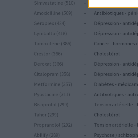
Simvastatine (510)
-
Cholestérol
Amoxicilline (509)
-
Antibiotiques - péni
Seroplex (424)
-
Dépression - antidé
Cymbalta (418)
-
Dépression - antidé
Tamoxifene (386)
-
Cancer - hormones 
Crestor (366)
-
Cholestérol
Deroxat (366)
-
Dépression - antidé
Citalopram (358)
-
Dépression - antidé
Metformine (357)
-
Diabètes - médicam
Pyostacine (311)
-
Antibiotiques - autr
Bisoprolol (299)
-
Tension artérielle -
Tahor (299)
-
Cholestérol
Propranolol (292)
-
Tension artérielle -
Abilify (289)
-
Psychose / schizoph