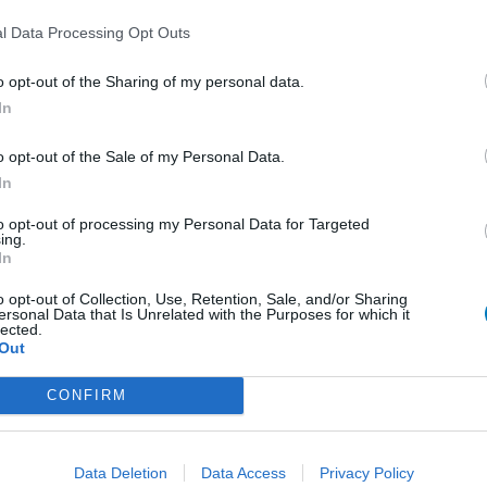
0 réactions
l Data Processing Opt Outs
o opt-out of the Sharing of my personal data.
In
1
o opt-out of the Sale of my Personal Data.
 d'avis
In
pothyroïdie (à action lente)
to opt-out of processing my Personal Data for Targeted
ing.
re
In
e
o opt-out of Collection, Use, Retention, Sale, and/or Sharing
ersonal Data that Is Unrelated with the Purposes for which it
presseurs IRS
lected.
Out
presseurs autre
CONFIRM
presseurs IRS
Data Deletion
Data Access
Privacy Policy