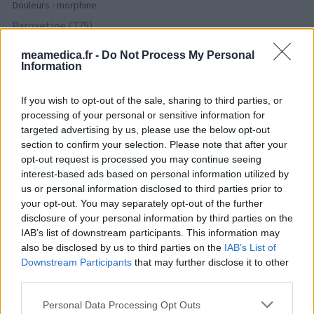
Douleurs - morphine
Paroxetine (775)
Dépression - antidépresseurs IRS
meamedica.fr -
Do Not Process My Personal
Effexor (690)
Information
Dépression - antidépresseurs autre
Champix (604)
If you wish to opt-out of the sale, sharing to third parties, or
Toxicomanie
processing of your personal or sensitive information for
targeted advertising by us, please use the below opt-out
Sertraline (579)
section to confirm your selection. Please note that after your
Dépression - antidépresseurs IRS
opt-out request is processed you may continue seeing
Lyrica (572)
interest-based ads based on personal information utilized by
Epilepsie
us or personal information disclosed to third parties prior to
your opt-out. You may separately opt-out of the further
Simvastatine (510)
disclosure of your personal information by third parties on the
Cholestérol
IAB’s list of downstream participants. This information may
Amoxicilline (509)
also be disclosed by us to third parties on the
IAB’s List of
Antibiotiques - pénicillines à large spectre
Downstream Participants
that may further disclose it to other
third parties.
Seroplex (424)
Dépression - antidépresseurs IRS
Personal Data Processing Opt Outs