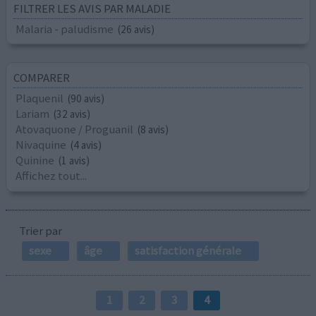
FILTRER LES AVIS PAR MALADIE
Malaria - paludisme
(26 avis)
COMPARER
Plaquenil
(90 avis)
Lariam
(32 avis)
Atovaquone / Proguanil
(8 avis)
Nivaquine
(4 avis)
Quinine
(1 avis)
Affichez tout...
Trier par
sexe
âge
satisfaction générale
1
2
3
4