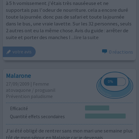
à 5 h vomissement. j'étais très nauséeuse et ne
supportais pas l'odeur de nourriture. cela a encore duré
toute la journée. donc pas de safari et toute la journée
dans le bus, une vraie lavette. Sur les 32 personnes, seuls
2 autres ont eu la même chose. Avis du guide : arrêter de
suite et porter des manches l
...lire la suite
0 réactions
votre avis
Malarone
27/09/2009 | Femme
atovaquone / proguanil
Prévention paludisme
Efficacité
Quantité effets secondaires
J'ai été obligé de rentrer sans mon mari une semaine plus
tôt de mon séjour en Malaisie car je devenais