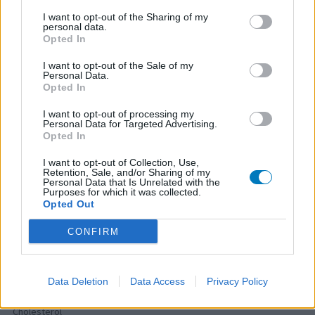
Cymbalta (418)
I want to opt-out of the Sharing of my
Dépression - antidépresseurs autre
personal data.
Tamoxifene (386)
Opted In
Cancer - hormones et antihormones
I want to opt-out of the Sale of my
Crestor (366)
Personal Data.
Opted In
Cholestérol
Deroxat (366)
I want to opt-out of processing my
Personal Data for Targeted Advertising.
Dépression - antidépresseurs IRS
Opted In
Citalopram (358)
I want to opt-out of Collection, Use,
Dépression - antidépresseurs IRS
Retention, Sale, and/or Sharing of my
Personal Data that Is Unrelated with the
Metformine (357)
Purposes for which it was collected.
Diabètes - médicaments oraux
Opted Out
Pyostacine (311)
CONFIRM
Antibiotiques - autre
Bisoprolol (299)
Tension artérielle - beta bloquant
Data Deletion
Data Access
Privacy Policy
Tahor (299)
Cholestérol