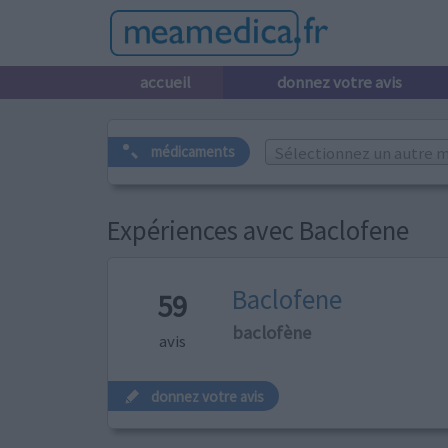
accueil
donnez votre avis
Sélectionnez un autre m
médicaments
Expériences avec Baclofene
Baclofene
59
baclofène
avis
donnez votre avis