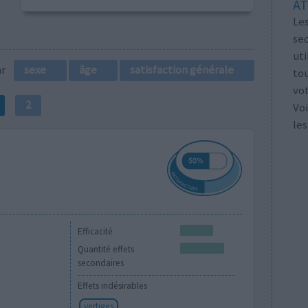
AT
Les
se
ut
par
sexe
âge
satisfaction générale
tou
vo
2
Voi
les
Efficacité
Quantité effets
secondaires
Effets indésirables
vertiges