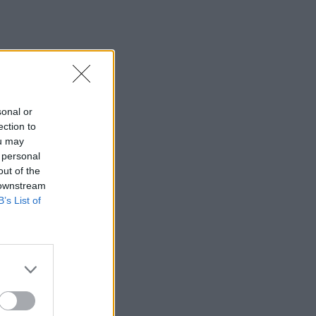
sonal or
ection to
ou may
 personal
out of the
 downstream
B’s List of