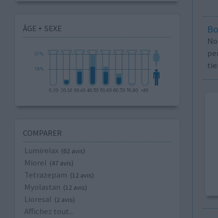
ÂGE + SEXE
Bo
No
per
tie
COMPARER
Lumirelax
(62 avis)
Miorel
(47 avis)
Tetrazepam
(12 avis)
Myolastan
(12 avis)
Lioresal
(2 avis)
Affichez tout...