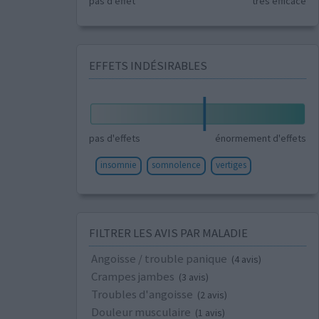
pas d'effet
très efficace
EFFETS INDÉSIRABLES
pas d'effets
énormement d'effets
insomnie
somnolence
vertiges
FILTRER LES AVIS PAR MALADIE
Angoisse / trouble panique
(4 avis)
Crampes jambes
(3 avis)
Troubles d'angoisse
(2 avis)
Douleur musculaire
(1 avis)