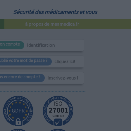
Sécurité des médicaments et vous
à propos de meamedica.fr
on compte
Identification
ublié votre mot de passe ?
cliquez ici!
as encore de compte ?
inscrivez-vous !