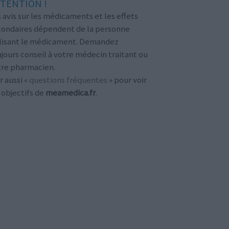
TENTION !
 avis sur les médicaments et les effets
condaires dépendent de la personne
ilisant le médicament. Demandez
jours conseil à votre médecin traitant ou
tre pharmacien.
r aussi «
questions fréquentes
» pour voir
 objectifs de
meamedica.fr
.