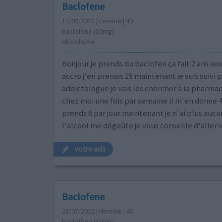
Baclofene
11/09/2022 | Femme | 49
baclofène (10mg)
Alcoolisme
bonjour je prends du baclofen ça fait 2 ans ava
accro j'en prenais 19 maintenant je suis suivi 
addictologue je vais les chercher à la pharmac
chez moi une fois par semaine il m'en donne 4
prends 6 par jour maintenant je n'ai plus auc
l'alcool me dégoûte je vous conseille d'aller v
votre avis
Baclofene
28/07/2022 | Homme | 40
baclofène (10mg)