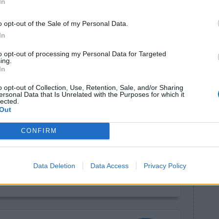
In
0 réactions
o opt-out of the Sale of my Personal Data.
In
to opt-out of processing my Personal Data for Targeted
ing.
In
o opt-out of Collection, Use, Retention, Sale, and/or Sharing
ersonal Data that Is Unrelated with the Purposes for which it
lected.
au début les
Efficacité
Out
s me
Quantité effets
CONFIRM
j'ai eu un
secondaires
vie de
et maintenant tous ces symptômes sont partis
Data Deletion
Data Access
Privacy Policy
0 réactions