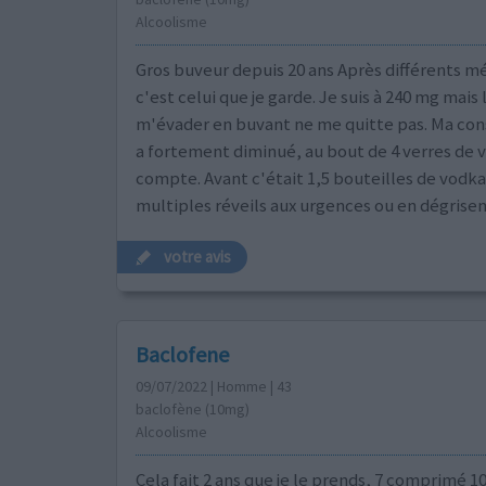
Alcoolisme
Gros buveur depuis 20 ans Après différents 
c'est celui que je garde. Je suis à 240 mg mais 
m'évader en buvant ne me quitte pas. Ma c
a fortement diminué, au bout de 4 verres de vi
compte. Avant c'était 1,5 bouteilles de vodka 
multiples réveils aux urgences ou en dégrisem
votre avis
Baclofene
09/07/2022 | Homme | 43
baclofène (10mg)
Alcoolisme
Cela fait 2 ans que je le prends, 7 comprimé 1