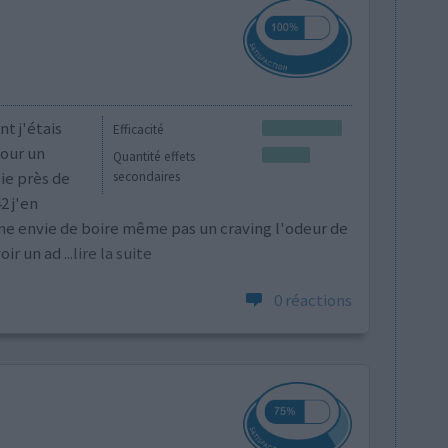
nt j'étais
Efficacité
pour un
Quantité effets
ie près de
secondaires
2 j'en
une envie de boire même pas un craving l'odeur de
oir un ad
...lire la suite
0 réactions