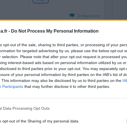
0 réactions
.fr -
Do Not Process My Personal Information
to opt-out of the sale, sharing to third parties, or processing of your per
formation for targeted advertising by us, please use the below opt-out s
r selection. Please note that after your opt-out request is processed y
eing interest-based ads based on personal information utilized by us or
disclosed to third parties prior to your opt-out. You may separately opt-
 perso et
losure of your personal information by third parties on the IAB’s list of
Efficacité
ussi ma vie
. This information may also be disclosed by us to third parties on the
IA
Quantité effets
Participants
that may further disclose it to other third parties.
n m'a donné
secondaires
 j'ai essayé
Effets indésirables
onné ! J'ai
somnolence
insomnie
l Data Processing Opt Outs
ene, c'est
o opt-out of the Sharing of my personal data.