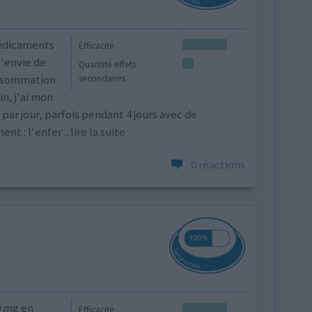
médicaments
Efficacité
l'envie de
Quantité effets
onsommation
secondaires
n, j'ai mon
par jour, parfois pendant 4 jours avec de
ent : l'enfer
...lire la suite
0 réactions
0 mg en
Efficacité