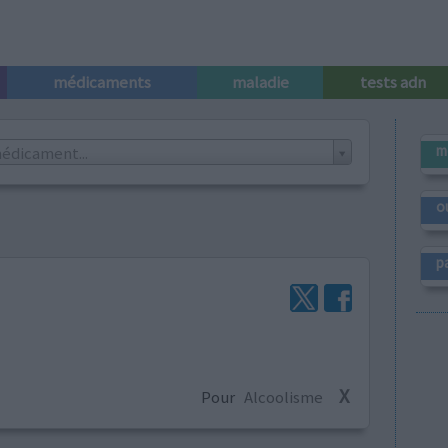
médicaments
maladie
tests adn
m
édicament...
o
p
X
Pour
Alcoolisme