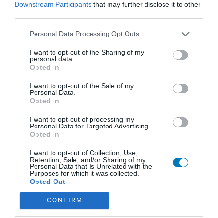
aux utilisateurs et pas celle du propriétaire de ce site web.
Downstream Participants
that may further disclose it to other
N’oubliez-pas que les expériences peuvent varier selon les
third parties.
individus et que pour tout avis médical, il faut toujours prendre
Personal Data Processing Opt Outs
contact avec votre médecin ou votre pharmacien.
I want to opt-out of the Sharing of my
personal data.
Opted In
I want to opt-out of the Sale of my
Personal Data.
Opted In
I want to opt-out of processing my
Personal Data for Targeted Advertising.
Opted In
I want to opt-out of Collection, Use,
Retention, Sale, and/or Sharing of my
Personal Data that Is Unrelated with the
Purposes for which it was collected.
Opted Out
CONFIRM