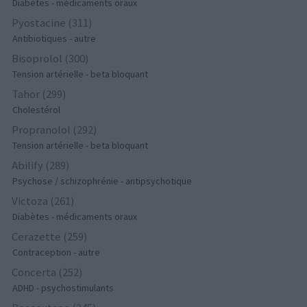
Diabètes - médicaments oraux
Pyostacine (311)
Antibiotiques - autre
Bisoprolol (300)
Tension artérielle - beta bloquant
Tahor (299)
Cholestérol
Propranolol (292)
Tension artérielle - beta bloquant
Abilify (289)
Psychose / schizophrénie - antipsychotique
Victoza (261)
Diabètes - médicaments oraux
Cerazette (259)
Contraception - autre
Concerta (252)
ADHD - psychostimulants