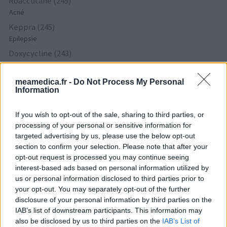
Roaccutane (245)
Acné
Keppra (245)
Epilepsie
Doxycycline (243)
Antibiotiques - tetracyclines
Laroxyl (239)
meamedica.fr -
Do Not Process My Personal
Information
Dépression - antidépresseurs TCA
Risperdal (230)
If you wish to opt-out of the sale, sharing to third parties, or
Psychose / schizophrénie - antipsychotique
processing of your personal or sensitive information for
targeted advertising by us, please use the below opt-out
section to confirm your selection. Please note that after your
Les évaluations de cette page sont écrites par les utilisateurs
opt-out request is processed you may continue seeing
eux-mêmes ; ces avis sont d’abord lus, et éventuellement
interest-based ads based on personal information utilized by
adaptés afin de répondre à nos standards en ce qui concerne
us or personal information disclosed to third parties prior to
l’évaluation d’un médicament, avant d’être approuvés. Pour
your opt-out. You may separately opt-out of the further
partager des évaluations, il n’est pas nécessaire de posséder
disclosure of your personal information by third parties on the
des connaissances médicales. De cette façon, les évaluations
IAB’s list of downstream participants. This information may
reflètent seulement une image fidèle des expériences propres
also be disclosed by us to third parties on the
IAB’s List of