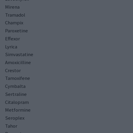
Mirena
Tramadol
Champix
Paroxetine
Effexor
Lyrica
Simvastatine
Amoxicilline
Crestor
Tamoxifene
Cymbalta
Sertraline
Citalopram
Metformine
Seroplex
Tahor