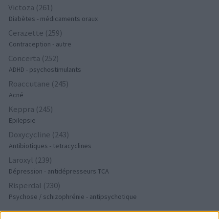
Victoza (261)
Diabètes - médicaments oraux
Cerazette (259)
Contraception - autre
Concerta (252)
ADHD - psychostimulants
Roaccutane (245)
Acné
Keppra (245)
Epilepsie
Doxycycline (243)
Antibiotiques - tetracyclines
Laroxyl (239)
Dépression - antidépresseurs TCA
Risperdal (230)
Psychose / schizophrénie - antipsychotique