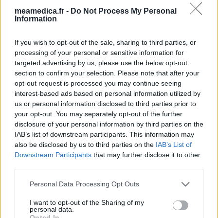
Les évaluations de cette page sont écrites par les utilisateurs
meamedica.fr -
Do Not Process My Personal
Information
eux-mêmes ; ces avis sont d’abord lus, et éventuellement
adaptés afin de répondre à nos standards en ce qui concerne
l’évaluation d’un médicament, avant d’être approuvés. Pour
If you wish to opt-out of the sale, sharing to third parties, or
processing of your personal or sensitive information for
partager des évaluations, il n’est pas nécessaire de posséder
targeted advertising by us, please use the below opt-out
des connaissances médicales. De cette façon, les évaluations
section to confirm your selection. Please note that after your
reflètent seulement une image fidèle des expériences propres
opt-out request is processed you may continue seeing
aux utilisateurs et pas celle du propriétaire de ce site web.
interest-based ads based on personal information utilized by
N’oubliez-pas que les expériences peuvent varier selon les
us or personal information disclosed to third parties prior to
individus et que pour tout avis médical, il faut toujours prendre
your opt-out. You may separately opt-out of the further
contact avec votre médecin ou votre pharmacien.
disclosure of your personal information by third parties on the
IAB’s list of downstream participants. This information may
also be disclosed by us to third parties on the
IAB’s List of
Downstream Participants
that may further disclose it to other
third parties.
Personal Data Processing Opt Outs
I want to opt-out of the Sharing of my
personal data.
Opted In