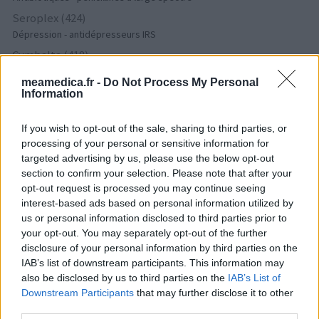
Seroplex (424)
Dépression - antidépresseurs IRS
Cymbalta (418)
Dépression - antidépresseurs autre
meamedica.fr -
Do Not Process My Personal
Tamoxifene (386)
Information
Cancer - hormones et antihormones
Crestor (366)
If you wish to opt-out of the sale, sharing to third parties, or
processing of your personal or sensitive information for
Cholestérol
targeted advertising by us, please use the below opt-out
Deroxat (366)
section to confirm your selection. Please note that after your
Dépression - antidépresseurs IRS
opt-out request is processed you may continue seeing
Citalopram (358)
interest-based ads based on personal information utilized by
us or personal information disclosed to third parties prior to
Dépression - antidépresseurs IRS
your opt-out. You may separately opt-out of the further
Metformine (357)
disclosure of your personal information by third parties on the
Diabètes - médicaments oraux
IAB’s list of downstream participants. This information may
Pyostacine (311)
also be disclosed by us to third parties on the
IAB’s List of
Downstream Participants
that may further disclose it to other
Antibiotiques - autre
third parties.
Tahor (299)