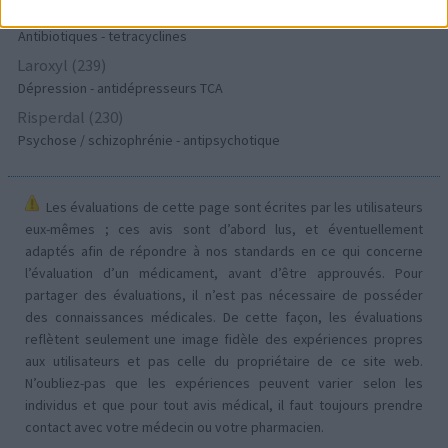
Doxycycline (243)
Antibiotiques - tetracyclines
Laroxyl (239)
Dépression - antidépresseurs TCA
Risperdal (230)
Psychose / schizophrénie - antipsychotique
Les évaluations de cette page sont écrites par les utilisateurs
eux-mêmes ; ces avis sont d’abord lus, et éventuellement
adaptés afin de répondre à nos standards en ce qui concerne
l’évaluation d’un médicament, avant d’être approuvés. Pour
partager des évaluations, il n’est pas nécessaire de posséder
des connaissances médicales. De cette façon, les évaluations
reflètent seulement une image fidèle des expériences propres
aux utilisateurs et pas celle du propriétaire de ce site web.
N’oubliez-pas que les expériences peuvent varier selon les
individus et que pour tout avis médical, il faut toujours prendre
contact avec votre médecin ou votre pharmacien.