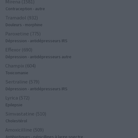
Mirena (1581)
Contraception - autre
Tramadol (932)
Douleurs - morphine
Paroxetine (775)
Dépression - antidépresseurs IRS
Effexor (690)
Dépression - antidépresseurs autre
Champix (604)
Toxicomanie
Sertraline (579)
Dépression - antidépresseurs IRS
Lyrica (572)
Epilepsie
Simvastatine (510)
Cholestérol
Amoxicilline (509)
Antibiotiques - pénicillines à large spectre