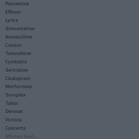
Paroxetine
Effexor
Lyrica
Simvastatine
Amoxicilline
Crestor
Tamoxifene
Cymbalta
Sertraline
Citalopram
Metformine
Seroplex
Tahor
Deroxat
Victoza
Concerta
Affichez tout...