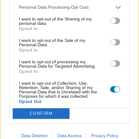
Cholestérol
Personal Data Processing Opt Outs
Bisoprolol (299)
I want to opt-out of the Sharing of my
Tension artérielle - beta bloquant
personal data.
Opted In
Propranolol (292)
Tension artérielle - beta bloquant
I want to opt-out of the Sale of my
Personal Data.
Abilify (289)
Opted In
Psychose / schizophrénie - antipsychotique
Victoza (261)
I want to opt-out of processing my
Personal Data for Targeted Advertising.
Diabètes - médicaments oraux
Opted In
Cerazette (259)
I want to opt-out of Collection, Use,
Contraception - autre
Retention, Sale, and/or Sharing of my
Personal Data that Is Unrelated with the
Concerta (252)
Purposes for which it was collected.
Opted Out
ADHD - psychostimulants
Roaccutane (245)
CONFIRM
Acné
Keppra (245)
Epilepsie
Data Deletion
Data Access
Privacy Policy