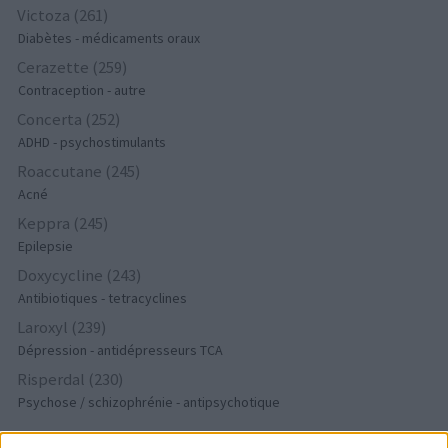
Victoza (261)
Diabètes - médicaments oraux
Cerazette (259)
Contraception - autre
Concerta (252)
ADHD - psychostimulants
Roaccutane (245)
Acné
Keppra (245)
Epilepsie
Doxycycline (243)
Antibiotiques - tetracyclines
Laroxyl (239)
Dépression - antidépresseurs TCA
Risperdal (230)
Psychose / schizophrénie - antipsychotique