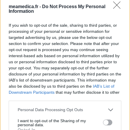
Les évaluations de cette page sont écrites par les utilisateurs
meamedica.fr -
Do Not Process My Personal
Information
eux-mêmes ; ces avis sont d’abord lus, et éventuellement
adaptés afin de répondre à nos standards en ce qui concerne
l’évaluation d’un médicament, avant d’être approuvés. Pour
If you wish to opt-out of the sale, sharing to third parties, or
processing of your personal or sensitive information for
partager des évaluations, il n’est pas nécessaire de posséder
targeted advertising by us, please use the below opt-out
des connaissances médicales. De cette façon, les évaluations
section to confirm your selection. Please note that after your
reflètent seulement une image fidèle des expériences propres
opt-out request is processed you may continue seeing
aux utilisateurs et pas celle du propriétaire de ce site web.
interest-based ads based on personal information utilized by
N’oubliez-pas que les expériences peuvent varier selon les
us or personal information disclosed to third parties prior to
individus et que pour tout avis médical, il faut toujours prendre
your opt-out. You may separately opt-out of the further
contact avec votre médecin ou votre pharmacien.
disclosure of your personal information by third parties on the
IAB’s list of downstream participants. This information may
also be disclosed by us to third parties on the
IAB’s List of
Downstream Participants
that may further disclose it to other
third parties.
Personal Data Processing Opt Outs
I want to opt-out of the Sharing of my
personal data.
Opted In