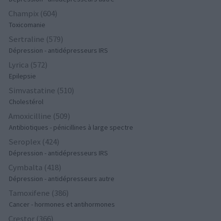
Champix (604)
Toxicomanie
Sertraline (579)
Dépression - antidépresseurs IRS
Lyrica (572)
Epilepsie
Simvastatine (510)
Cholestérol
Amoxicilline (509)
Antibiotiques - pénicillines à large spectre
Seroplex (424)
Dépression - antidépresseurs IRS
Cymbalta (418)
Dépression - antidépresseurs autre
Tamoxifene (386)
Cancer - hormones et antihormones
Crestor (366)