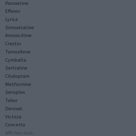
Paroxetine
Effexor
Lyrica
Simvastatine
Amoxicilline
Crestor
Tamoxifene
Cymbalta
Sertraline
Citalopram
Metformine
Seroplex
Tahor
Deroxat
Victoza
Concerta
Affichez tout...