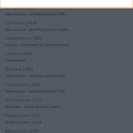
Seroplex (424)
Dépression - antidépresseurs IRS
Cymbalta (418)
Dépression - antidépresseurs autre
Tamoxifene (386)
Cancer - hormones et antihormones
Crestor (366)
Cholestérol
Deroxat (366)
Dépression - antidépresseurs IRS
Citalopram (358)
Dépression - antidépresseurs IRS
Metformine (357)
Diabètes - médicaments oraux
Pyostacine (311)
Antibiotiques - autre
Bisoprolol (299)