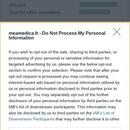
Efficacité
Quantité effets secondaires
Je l'utilise depuis des années mais je remarque que le
corps semble en avoir de plus en plus besoin. Pourtant
meamedica.fr -
Do Not Process My Personal
c'est le seul remède qui me va. Je n'ai pas de problèmem
Information
de somnolence.
If you wish to opt-out of the sale, sharing to third parties, or
0 réactions
votre avis
processing of your personal or sensitive information for
targeted advertising by us, please use the below opt-out
section to confirm your selection. Please note that after your
opt-out request is processed you may continue seeing
interest-based ads based on personal information utilized by
1
us or personal information disclosed to third parties prior to
your opt-out. You may separately opt-out of the further
disclosure of your personal information by third parties on the
Médicaments avec le plus grand nombre d'avis
IAB’s list of downstream participants. This information may
also be disclosed by us to third parties on the
IAB’s List of
Levothyrox (1669)
Downstream Participants
that may further disclose it to other
Glande thyroïde - hypothyroïdie (à action lente)
third parties.