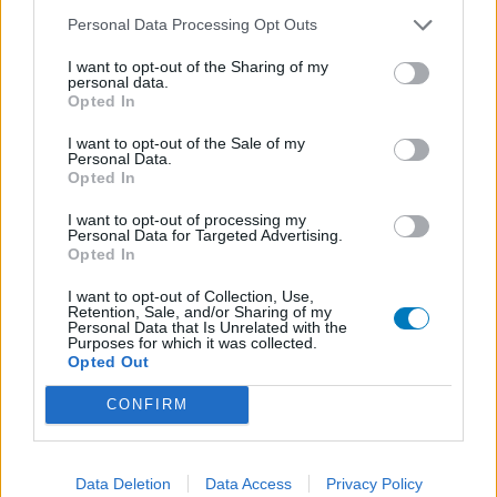
Mirena (1581)
Personal Data Processing Opt Outs
Contraception - autre
Tramadol (932)
I want to opt-out of the Sharing of my
personal data.
Douleurs - morphine
Opted In
Paroxetine (775)
I want to opt-out of the Sale of my
Dépression - antidépresseurs IRS
Personal Data.
Effexor (690)
Opted In
Dépression - antidépresseurs autre
I want to opt-out of processing my
Champix (604)
Personal Data for Targeted Advertising.
Opted In
Toxicomanie
Sertraline (579)
I want to opt-out of Collection, Use,
Retention, Sale, and/or Sharing of my
Dépression - antidépresseurs IRS
Personal Data that Is Unrelated with the
Purposes for which it was collected.
Lyrica (572)
Opted Out
Epilepsie
Simvastatine (510)
CONFIRM
Cholestérol
Amoxicilline (509)
Data Deletion
Data Access
Privacy Policy
Antibiotiques - pénicillines à large spectre