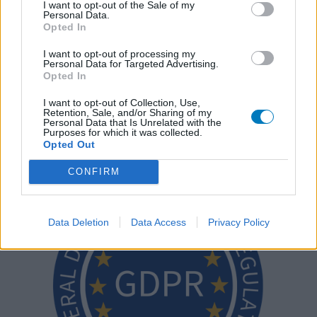
adaptés afin de répondre à nos standards en ce qui concerne
I want to opt-out of the Sale of my
Personal Data.
l’évaluation d’un médicament, avant d’être approuvés. Pour
Opted In
partager des évaluations, il n’est pas nécessaire de posséder
des connaissances médicales. De cette façon, les évaluations
I want to opt-out of processing my
Personal Data for Targeted Advertising.
reflètent seulement une image fidèle des expériences propres
Opted In
aux utilisateurs et pas celle du propriétaire de ce site web.
N’oubliez-pas que les expériences peuvent varier selon les
I want to opt-out of Collection, Use,
individus et que pour tout avis médical, il faut toujours prendre
Retention, Sale, and/or Sharing of my
Personal Data that Is Unrelated with the
contact avec votre médecin ou votre pharmacien.
Purposes for which it was collected.
Opted Out
CONFIRM
Data Deletion
Data Access
Privacy Policy