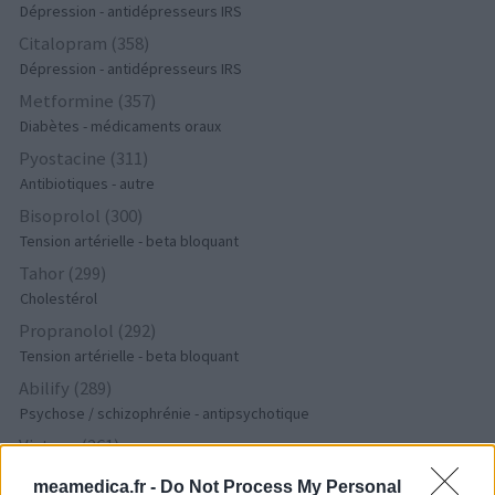
Dépression - antidépresseurs IRS
Citalopram (358)
Dépression - antidépresseurs IRS
Metformine (357)
Diabètes - médicaments oraux
Pyostacine (311)
Antibiotiques - autre
Bisoprolol (300)
Tension artérielle - beta bloquant
Tahor (299)
Cholestérol
Propranolol (292)
Tension artérielle - beta bloquant
Abilify (289)
Psychose / schizophrénie - antipsychotique
Victoza (261)
Diabètes - médicaments oraux
meamedica.fr -
Do Not Process My Personal