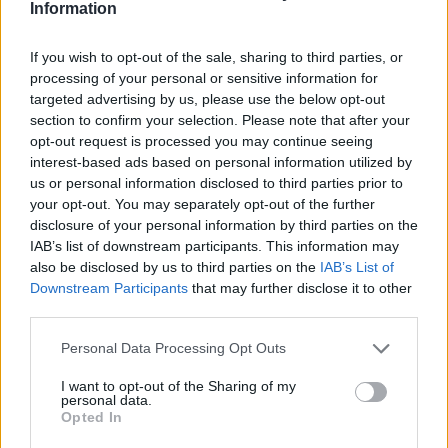
Cerazette (259)
Information
Contraception - autre
Concerta (252)
If you wish to opt-out of the sale, sharing to third parties, or
processing of your personal or sensitive information for
ADHD - psychostimulants
targeted advertising by us, please use the below opt-out
Roaccutane (245)
section to confirm your selection. Please note that after your
Acné
opt-out request is processed you may continue seeing
Keppra (245)
interest-based ads based on personal information utilized by
us or personal information disclosed to third parties prior to
Epilepsie
your opt-out. You may separately opt-out of the further
Doxycycline (243)
disclosure of your personal information by third parties on the
Antibiotiques - tetracyclines
IAB’s list of downstream participants. This information may
Laroxyl (239)
also be disclosed by us to third parties on the
IAB’s List of
Downstream Participants
that may further disclose it to other
Dépression - antidépresseurs TCA
third parties.
Risperdal (230)
Psychose / schizophrénie - antipsychotique
Personal Data Processing Opt Outs
I want to opt-out of the Sharing of my
personal data.
Les évaluations de cette page sont écrites par les utilisateurs
Opted In
eux-mêmes ; ces avis sont d’abord lus, et éventuellement