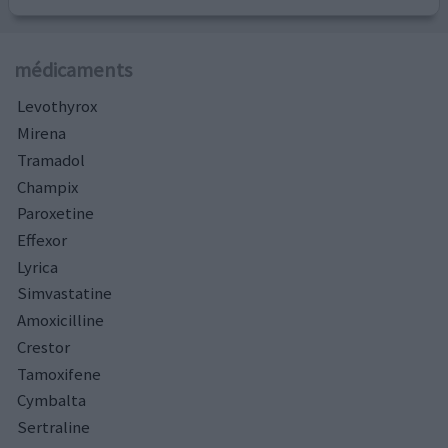
médicaments
Levothyrox
Mirena
Tramadol
Champix
Paroxetine
Effexor
Lyrica
Simvastatine
Amoxicilline
Crestor
Tamoxifene
Cymbalta
Sertraline