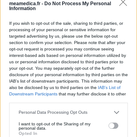
meamedica.fr -
Do Not Process My Personal
eux-mêmes ; ces avis sont d’abord lus, et éventuellement
Information
adaptés afin de répondre à nos standards en ce qui concerne
l’évaluation d’un médicament, avant d’être approuvés. Pour
If you wish to opt-out of the sale, sharing to third parties, or
partager des évaluations, il n’est pas nécessaire de posséder
processing of your personal or sensitive information for
des connaissances médicales. De cette façon, les évaluations
targeted advertising by us, please use the below opt-out
reflètent seulement une image fidèle des expériences propres
section to confirm your selection. Please note that after your
aux utilisateurs et pas celle du propriétaire de ce site web.
opt-out request is processed you may continue seeing
N’oubliez-pas que les expériences peuvent varier selon les
interest-based ads based on personal information utilized by
individus et que pour tout avis médical, il faut toujours prendre
us or personal information disclosed to third parties prior to
contact avec votre médecin ou votre pharmacien.
your opt-out. You may separately opt-out of the further
disclosure of your personal information by third parties on the
IAB’s list of downstream participants. This information may
also be disclosed by us to third parties on the
IAB’s List of
Downstream Participants
that may further disclose it to other
third parties.
Personal Data Processing Opt Outs
I want to opt-out of the Sharing of my
personal data.
Opted In