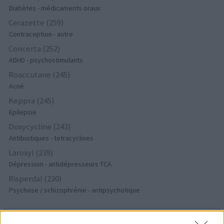
Diabètes - médicaments oraux
Cerazette (259)
Contraception - autre
Concerta (252)
ADHD - psychostimulants
Roaccutane (245)
Acné
Keppra (245)
Epilepsie
Doxycycline (243)
Antibiotiques - tetracyclines
Laroxyl (239)
Dépression - antidépresseurs TCA
Risperdal (230)
Psychose / schizophrénie - antipsychotique
Les évaluations de cette page sont écrites par les utilisateurs