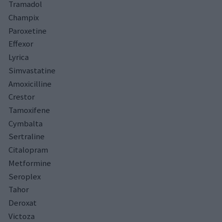
Tramadol
Champix
Paroxetine
Effexor
Lyrica
Simvastatine
Amoxicilline
Crestor
Tamoxifene
Cymbalta
Sertraline
Citalopram
Metformine
Seroplex
Tahor
Deroxat
Victoza