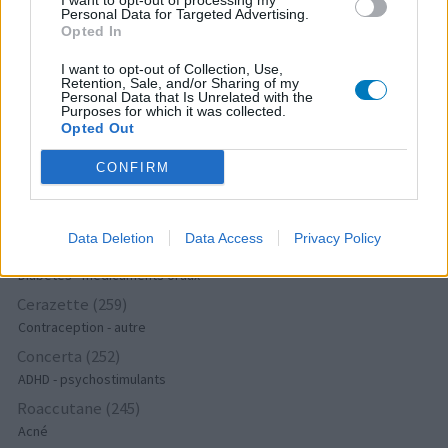
I want to opt-out of processing my
Antibiotiques - autre
Personal Data for Targeted Advertising.
Opted In
Bisoprolol (300)
Tension artérielle - beta bloquant
I want to opt-out of Collection, Use,
Retention, Sale, and/or Sharing of my
Tahor (299)
Personal Data that Is Unrelated with the
Purposes for which it was collected.
Cholestérol
Opted Out
Propranolol (292)
CONFIRM
Tension artérielle - beta bloquant
Abilify (289)
Psychose / schizophrénie - antipsychotique
Data Deletion
Data Access
Privacy Policy
Victoza (261)
Diabètes - médicaments oraux
Cerazette (259)
Contraception - autre
Concerta (252)
ADHD - psychostimulants
Roaccutane (245)
Acné