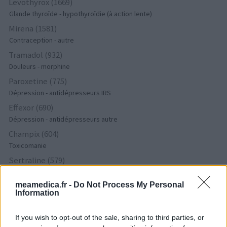
Levothyrox (1669)
Glande thyroïde - hypothyroïdie (à action lente)
Mirena (1581)
Contraception - autre
Tramadol (932)
Douleurs - morphine
Paroxetine (775)
Dépression - antidépresseurs IRS
Effexor (690)
Dépression - antidépresseurs autre
Champix (604)
Toxicomanie
Sertraline (579)
Dépression - antidépresseurs IRS
meamedica.fr -
Do Not Process My Personal
Lyrica (572)
Information
Epilepsie
Simvastatine (510)
If you wish to opt-out of the sale, sharing to third parties, or
Cholestérol