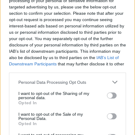
processing of your personal or sensitive information for
Amoxicilline (509)
targeted advertising by us, please use the below opt-out
section to confirm your selection. Please note that after your
Antibiotiques - pénicillines à large spectre
opt-out request is processed you may continue seeing
Seroplex (424)
interest-based ads based on personal information utilized by
Dépression - antidépresseurs IRS
us or personal information disclosed to third parties prior to
Cymbalta (418)
your opt-out. You may separately opt-out of the further
disclosure of your personal information by third parties on the
Dépression - antidépresseurs autre
IAB’s list of downstream participants. This information may
Tamoxifene (386)
also be disclosed by us to third parties on the
IAB’s List of
Cancer - hormones et antihormones
Downstream Participants
that may further disclose it to other
Crestor (366)
third parties.
Cholestérol
Personal Data Processing Opt Outs
Deroxat (366)
Dépression - antidépresseurs IRS
I want to opt-out of the Sharing of my
personal data.
Citalopram (358)
Opted In
Dépression - antidépresseurs IRS
I want to opt-out of the Sale of my
Metformine (357)
Personal Data.
Diabètes - médicaments oraux
Opted In
Pyostacine (311)