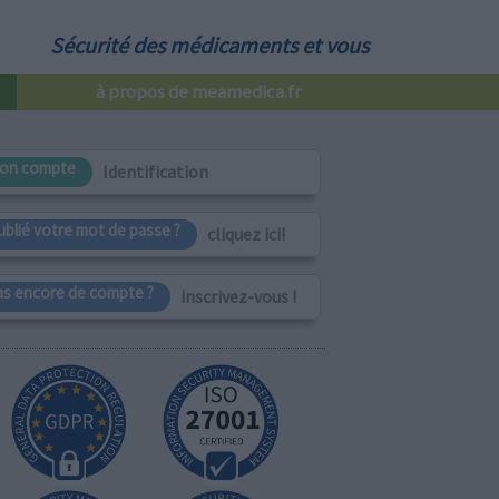
Sécurité des médicaments et vous
à propos de meamedica.fr
on compte
Identification
ublié votre mot de passe ?
cliquez ici!
as encore de compte ?
inscrivez-vous !