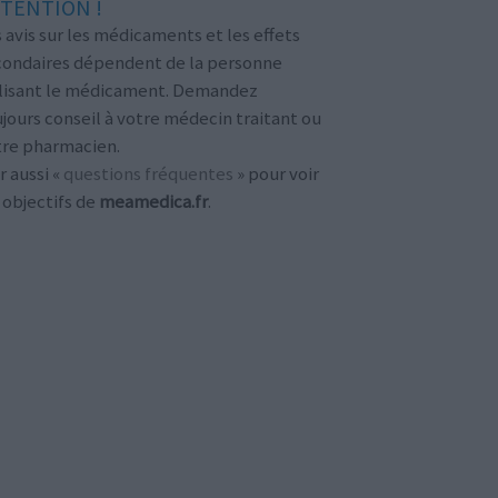
TENTION !
 avis sur les médicaments et les effets
condaires dépendent de la personne
ilisant le médicament. Demandez
jours conseil à votre médecin traitant ou
tre pharmacien.
r aussi «
questions fréquentes
» pour voir
 objectifs de
meamedica.fr
.