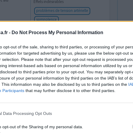
Effets indésirables
.
problèmes de tension artérielle
somnolence
.fr -
Do Not Process My Personal Information
0 réactions
to opt-out of the sale, sharing to third parties, or processing of your per
formation for targeted advertising by us, please use the below opt-out s
r selection. Please note that after your opt-out request is processed y
eing interest-based ads based on personal information utilized by us or
disclosed to third parties prior to your opt-out. You may separately opt-
losure of your personal information by third parties on the IAB’s list of
. This information may also be disclosed by us to third parties on the
IA
Participants
that may further disclose it to other third parties.
Efficacité
Quantité effets
secondaires
l Data Processing Opt Outs
o opt-out of the Sharing of my personal data.
0 réactions