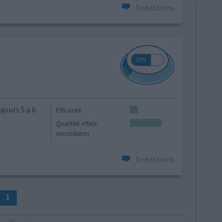
0 réactions
jours 5 a 6
Efficacité
Quantité effets
secondaires
0 réactions
1