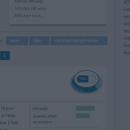
Xatral
AT
(49 avis)
Silodyx
Les
(45 avis)
Affichez tout...
se
ut
tou
vo
par
sexe
âge
satisfaction générale
Voi
les
1
le jour
Efficacité
 a l'eau.
Quantité effets
ève 1 fois
secondaires
t au