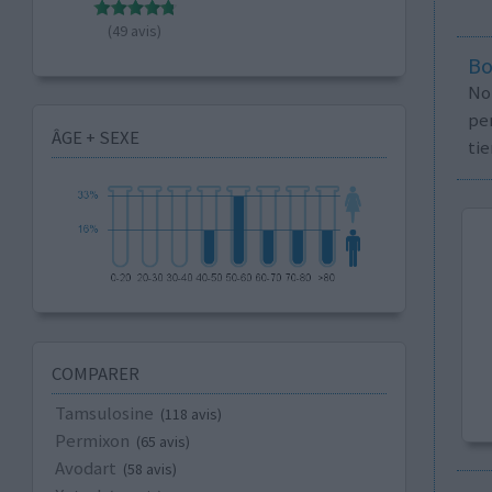
(49 avis)
Bo
No
per
ÂGE + SEXE
tie
COMPARER
Tamsulosine
(118 avis)
Permixon
(65 avis)
Avodart
(58 avis)