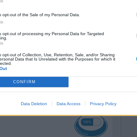
In
o opt-out of the Sale of my Personal Data.
In
to opt-out of processing my Personal Data for Targeted
ing.
In
o opt-out of Collection, Use, Retention, Sale, and/or Sharing
ns, nez-
ersonal Data that Is Unrelated with the Purposes for which it
Efficacité
lected.
 de tête.
Quantité effets
Out
jours.
secondaires
CONFIRM
0 réactions
Data Deletion
Data Access
Privacy Policy