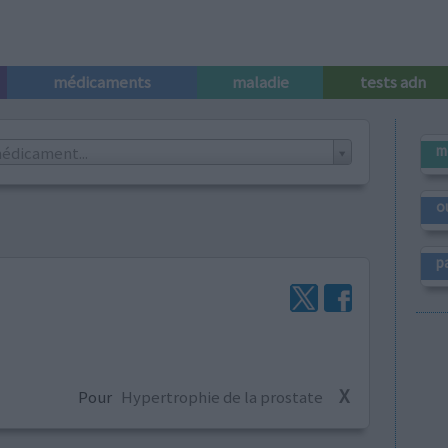
médicaments
maladie
tests adn
m
édicament...
o
p
X
Pour
Hypertrophie de la prostate