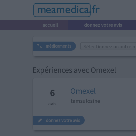
accueil
donnez votre avis
Sélectionnez un autre m
médicaments
Expériences avec Omexel
Omexel
6
tamsulosine
avis
donnez votre avis