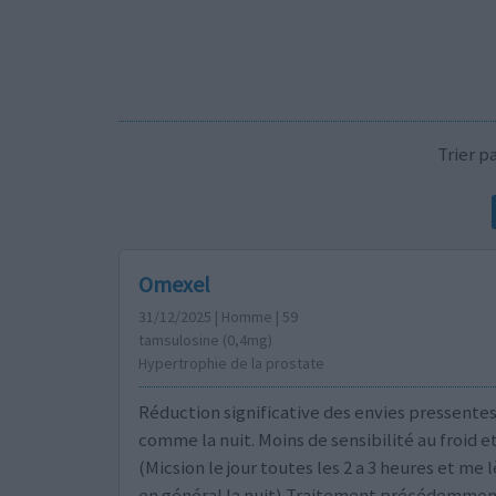
Trier 
Omexel
31/12/2025 | Homme | 59
tamsulosine (0,4mg)
Hypertrophie de la prostate
Réduction significative des envies pressentes 
comme la nuit. Moins de sensibilité au froid et
(Micsion le jour toutes les 2 a 3 heures et me l
en général la nuit) Traitement précédemmen