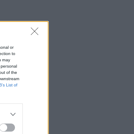
sonal or
ection to
ou may
 personal
out of the
 downstream
B’s List of