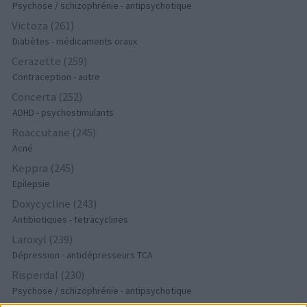
Psychose / schizophrénie - antipsychotique
Victoza (261)
Diabètes - médicaments oraux
Cerazette (259)
Contraception - autre
Concerta (252)
ADHD - psychostimulants
Roaccutane (245)
Acné
Keppra (245)
Epilepsie
Doxycycline (243)
Antibiotiques - tetracyclines
Laroxyl (239)
Dépression - antidépresseurs TCA
Risperdal (230)
Psychose / schizophrénie - antipsychotique