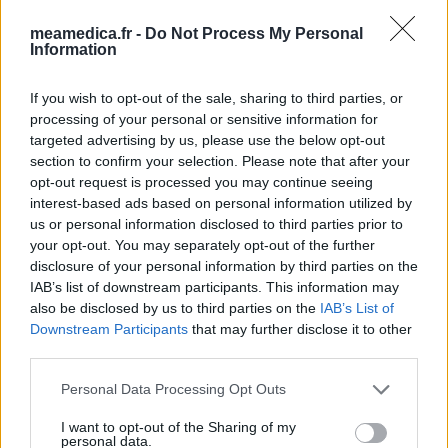
meamedica.fr -
Do Not Process My Personal
Les évaluations de cette page sont écrites par les utilisateurs
Information
eux-mêmes ; ces avis sont d’abord lus, et éventuellement
adaptés afin de répondre à nos standards en ce qui concerne
If you wish to opt-out of the sale, sharing to third parties, or
l’évaluation d’un médicament, avant d’être approuvés. Pour
processing of your personal or sensitive information for
partager des évaluations, il n’est pas nécessaire de posséder
targeted advertising by us, please use the below opt-out
des connaissances médicales. De cette façon, les évaluations
section to confirm your selection. Please note that after your
reflètent seulement une image fidèle des expériences propres
opt-out request is processed you may continue seeing
aux utilisateurs et pas celle du propriétaire de ce site web.
interest-based ads based on personal information utilized by
N’oubliez-pas que les expériences peuvent varier selon les
us or personal information disclosed to third parties prior to
individus et que pour tout avis médical, il faut toujours prendre
your opt-out. You may separately opt-out of the further
contact avec votre médecin ou votre pharmacien.
disclosure of your personal information by third parties on the
IAB’s list of downstream participants. This information may
also be disclosed by us to third parties on the
IAB’s List of
Downstream Participants
that may further disclose it to other
third parties.
Personal Data Processing Opt Outs
I want to opt-out of the Sharing of my
personal data.