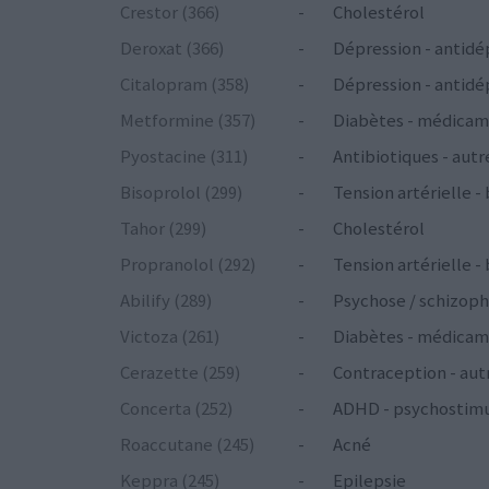
Crestor (366)
-
Cholestérol
Deroxat (366)
-
Dépression - antidé
Citalopram (358)
-
Dépression - antidé
Metformine (357)
-
Diabètes - médicam
Pyostacine (311)
-
Antibiotiques - autr
Bisoprolol (299)
-
Tension artérielle -
Tahor (299)
-
Cholestérol
Propranolol (292)
-
Tension artérielle -
Abilify (289)
-
Psychose / schizoph
Victoza (261)
-
Diabètes - médicam
Cerazette (259)
-
Contraception - aut
Concerta (252)
-
ADHD - psychostim
Roaccutane (245)
-
Acné
Keppra (245)
-
Epilepsie