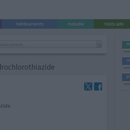
médicaments
maladie
tests adn
m
édicament...
o
drochlorothiazide
p
azide