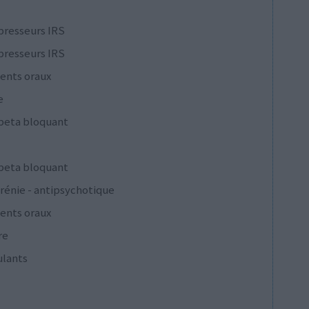
presseurs IRS
presseurs IRS
ents oraux
e
 beta bloquant
 beta bloquant
rénie - antipsychotique
ents oraux
re
ulants