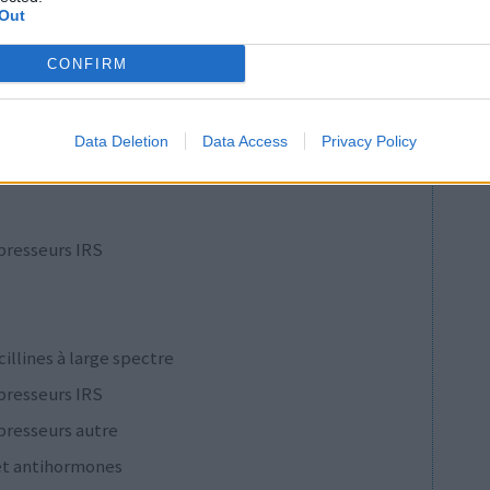
Out
pothyroïdie (à action lente)
CONFIRM
re
e
presseurs IRS
Data Deletion
Data Access
Privacy Policy
presseurs autre
presseurs IRS
cillines à large spectre
presseurs IRS
presseurs autre
et antihormones