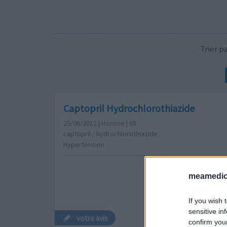
Trier 
Captopril Hydrochlorothiazide
25/06/2012 | Homme | 68
captopril / hydrochlorothiazide
Hypertension
meamedica
If you wish 
sensitive in
votre avis
confirm you