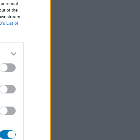
 personal
out of the
 downstream
B’s List of