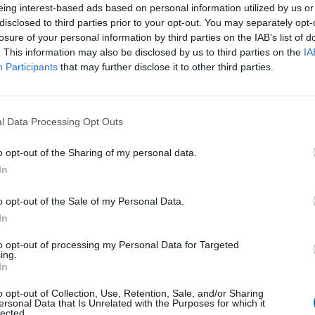
eing interest-based ads based on personal information utilized by us or
disclosed to third parties prior to your opt-out. You may separately opt-
losure of your personal information by third parties on the IAB’s list of
. This information may also be disclosed by us to third parties on the
IA
Participants
that may further disclose it to other third parties.
l Data Processing Opt Outs
ésent cela
Efficacité
i une
Quantité effets
o opt-out of the Sharing of my personal data.
lé de
secondaires
In
o opt-out of the Sale of my Personal Data.
0 réactions
In
to opt-out of processing my Personal Data for Targeted
ing.
In
1
o opt-out of Collection, Use, Retention, Sale, and/or Sharing
ersonal Data that Is Unrelated with the Purposes for which it
 d'avis
lected.