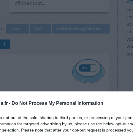
AT
Affichez tout...
Les
se
ut
par
sexe
âge
satisfaction générale
tou
vo
1
Voi
les
Efficacité
.fr -
Do Not Process My Personal Information
Quantité effets
secondaires
to opt-out of the sale, sharing to third parties, or processing of your per
formation for targeted advertising by us, please use the below opt-out s
0 réactions
r selection. Please note that after your opt-out request is processed y