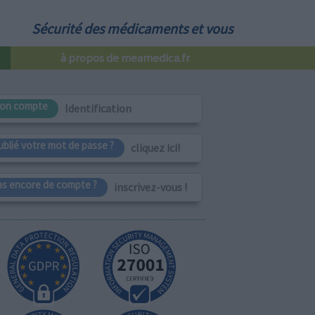
Sécurité des médicaments et vous
à propos de meamedica.fr
on compte
Identification
ublié votre mot de passe ?
cliquez ici!
as encore de compte ?
inscrivez-vous !