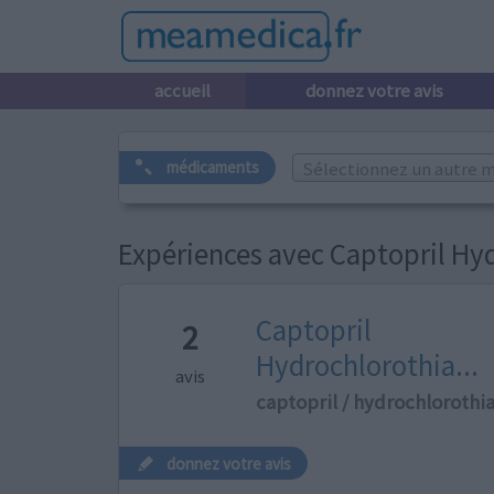
accueil
donnez votre avis
Sélectionnez un autre m
médicaments
Expériences avec Captopril Hy
Captopril
2
Hydrochlorothia...
avis
captopril / hydrochlorothi
donnez votre avis