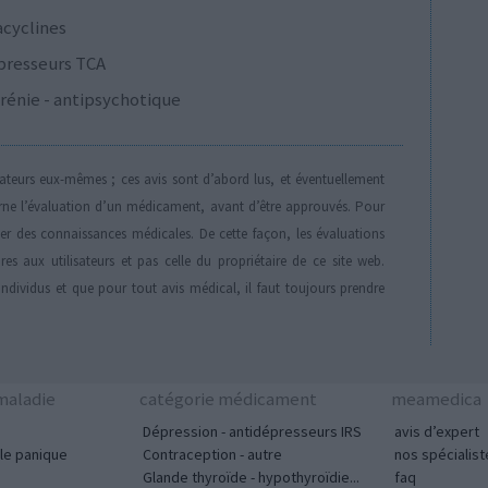
acyclines
presseurs TCA
rénie - antipsychotique
isateurs eux-mêmes ; ces avis sont d’abord lus, et éventuellement
rne l’évaluation d’un médicament, avant d’être approuvés. Pour
der des connaissances médicales. De cette façon, les évaluations
es aux utilisateurs et pas celle du propriétaire de ce site web.
individus et que pour tout avis médical, il faut toujours prendre
aladie
catégorie médicament
meamedica
Dépression - antidépresseurs IRS
avis d’expert
le panique
Contraception - autre
nos spécialist
Glande thyroïde - hypothyroïdie...
faq