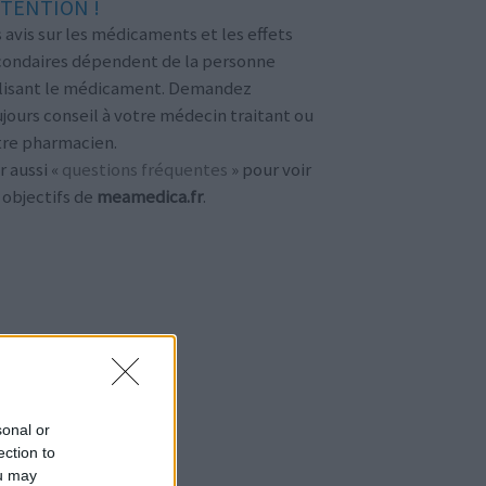
TENTION !
 avis sur les médicaments et les effets
condaires dépendent de la personne
ilisant le médicament. Demandez
jours conseil à votre médecin traitant ou
tre pharmacien.
r aussi «
questions fréquentes
» pour voir
 objectifs de
meamedica.fr
.
sonal or
ection to
ou may