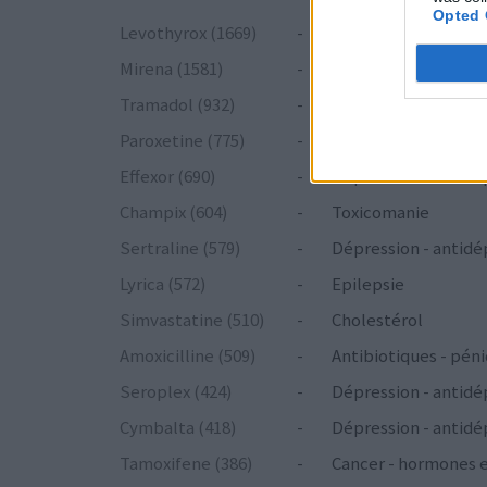
Opted 
Levothyrox (1669)
-
Glande thyroïde - hy
Mirena (1581)
-
Contraception - aut
Tramadol (932)
-
Douleurs - morphin
Paroxetine (775)
-
Dépression - antidé
Effexor (690)
-
Dépression - antidé
Champix (604)
-
Toxicomanie
Sertraline (579)
-
Dépression - antidé
Lyrica (572)
-
Epilepsie
Simvastatine (510)
-
Cholestérol
Amoxicilline (509)
-
Antibiotiques - péni
Seroplex (424)
-
Dépression - antidé
Cymbalta (418)
-
Dépression - antidé
Tamoxifene (386)
-
Cancer - hormones 