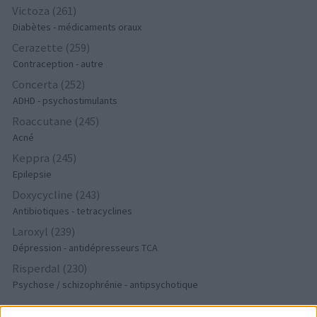
Victoza (261)
Diabètes - médicaments oraux
Cerazette (259)
Contraception - autre
Concerta (252)
ADHD - psychostimulants
Roaccutane (245)
Acné
Keppra (245)
Epilepsie
Doxycycline (243)
Antibiotiques - tetracyclines
Laroxyl (239)
Dépression - antidépresseurs TCA
Risperdal (230)
Psychose / schizophrénie - antipsychotique