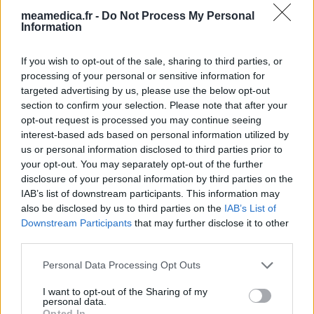
Les évaluations de cette page sont écrites par les utilisateurs
meamedica.fr -
Do Not Process My Personal
Information
eux-mêmes ; ces avis sont d’abord lus, et éventuellement
adaptés afin de répondre à nos standards en ce qui concerne
l’évaluation d’un médicament, avant d’être approuvés. Pour
If you wish to opt-out of the sale, sharing to third parties, or
processing of your personal or sensitive information for
partager des évaluations, il n’est pas nécessaire de posséder
targeted advertising by us, please use the below opt-out
des connaissances médicales. De cette façon, les évaluations
section to confirm your selection. Please note that after your
reflètent seulement une image fidèle des expériences propres
opt-out request is processed you may continue seeing
aux utilisateurs et pas celle du propriétaire de ce site web.
interest-based ads based on personal information utilized by
N’oubliez-pas que les expériences peuvent varier selon les
us or personal information disclosed to third parties prior to
individus et que pour tout avis médical, il faut toujours prendre
your opt-out. You may separately opt-out of the further
contact avec votre médecin ou votre pharmacien.
disclosure of your personal information by third parties on the
IAB’s list of downstream participants. This information may
also be disclosed by us to third parties on the
IAB’s List of
Downstream Participants
that may further disclose it to other
third parties.
Personal Data Processing Opt Outs
I want to opt-out of the Sharing of my
personal data.
Opted In