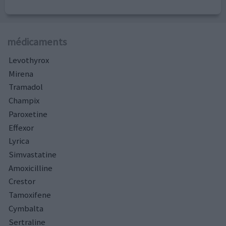
médicaments
Levothyrox
Mirena
Tramadol
Champix
Paroxetine
Effexor
Lyrica
Simvastatine
Amoxicilline
Crestor
Tamoxifene
Cymbalta
Sertraline