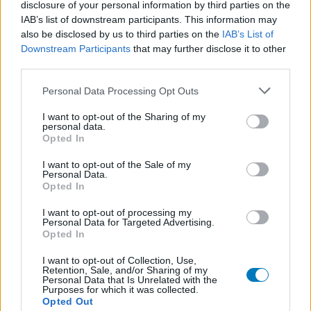
disclosure of your personal information by third parties on the
Cerazette (259)
IAB’s list of downstream participants. This information may
Contraception - autre
also be disclosed by us to third parties on the
IAB’s List of
Concerta (252)
Downstream Participants
that may further disclose it to other
third parties.
ADHD - psychostimulants
Roaccutane (245)
Personal Data Processing Opt Outs
Acné
I want to opt-out of the Sharing of my
Keppra (245)
personal data.
Epilepsie
Opted In
Doxycycline (243)
I want to opt-out of the Sale of my
Antibiotiques - tetracyclines
Personal Data.
Opted In
Laroxyl (239)
Dépression - antidépresseurs TCA
I want to opt-out of processing my
Personal Data for Targeted Advertising.
Risperdal (230)
Opted In
Psychose / schizophrénie - antipsychotique
I want to opt-out of Collection, Use,
Retention, Sale, and/or Sharing of my
Personal Data that Is Unrelated with the
Purposes for which it was collected.
Les évaluations de cette page sont écrites par les utilisateurs
Opted Out
eux-mêmes ; ces avis sont d’abord lus, et éventuellement