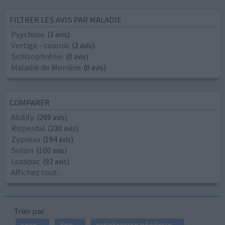
FILTRER LES AVIS PAR MALADIE
Psychose
(3 avis)
Vertige - tournis
(2 avis)
Schizophrénie
(0 avis)
Maladie de Menière
(0 avis)
COMPARER
Abilify
(289 avis)
Risperdal
(230 avis)
Zyprexa
(194 avis)
Solian
(100 avis)
Loxapac
(92 avis)
Affichez tout...
Trier par
sexe
âge
satisfaction générale