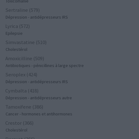
Toxicomanie
Sertraline (579)
Dépression - antidépresseurs IRS
Lyrica (572)
Epilepsie
Simvastatine (510)
Cholestérol
Amoxicilline (509)
Antibiotiques - pénicillines à large spectre
Seroplex (424)
Dépression - antidépresseurs IRS
Cymbalta (418)
Dépression - antidépresseurs autre
Tamoxifene (386)
Cancer - hormones et antihormones
Crestor (366)
Cholestérol
Deroxat (366)