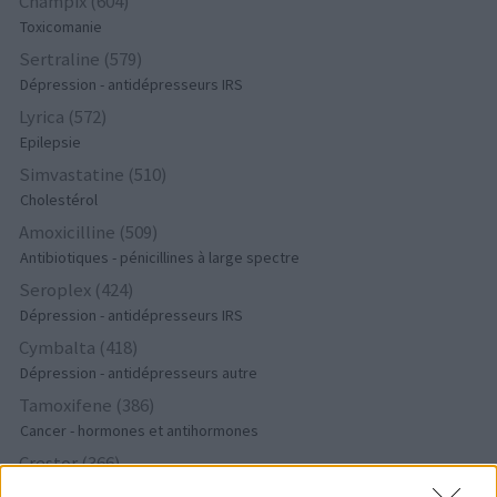
Champix (604)
Toxicomanie
Sertraline (579)
Dépression - antidépresseurs IRS
Lyrica (572)
Epilepsie
Simvastatine (510)
Cholestérol
Amoxicilline (509)
Antibiotiques - pénicillines à large spectre
Seroplex (424)
Dépression - antidépresseurs IRS
Cymbalta (418)
Dépression - antidépresseurs autre
Tamoxifene (386)
Cancer - hormones et antihormones
Crestor (366)
Cholestérol