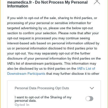
meamedica.fr -
Do Not Process My Personal
Deroxat (366)
Information
Dépression - antidépresseurs IRS
Citalopram (358)
If you wish to opt-out of the sale, sharing to third parties, or
processing of your personal or sensitive information for
Dépression - antidépresseurs IRS
targeted advertising by us, please use the below opt-out
Metformine (357)
section to confirm your selection. Please note that after your
Diabètes - médicaments oraux
opt-out request is processed you may continue seeing
Pyostacine (311)
interest-based ads based on personal information utilized by
Antibiotiques - autre
us or personal information disclosed to third parties prior to
your opt-out. You may separately opt-out of the further
Bisoprolol (299)
disclosure of your personal information by third parties on the
Tension artérielle - beta bloquant
IAB’s list of downstream participants. This information may
Tahor (299)
also be disclosed by us to third parties on the
IAB’s List of
Cholestérol
Downstream Participants
that may further disclose it to other
third parties.
Propranolol (292)
Tension artérielle - beta bloquant
Personal Data Processing Opt Outs
Abilify (289)
I want to opt-out of the Sharing of my
Psychose / schizophrénie - antipsychotique
personal data.
Opted In
Victoza (261)