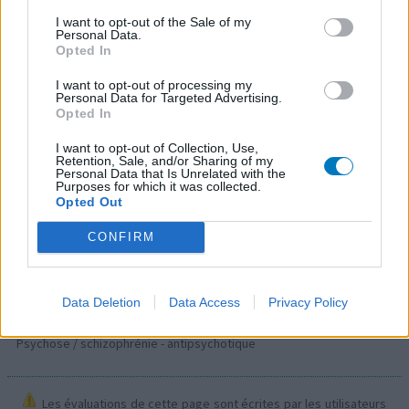
Diabètes - médicaments oraux
I want to opt-out of the Sale of my
Personal Data.
Cerazette (259)
Opted In
Contraception - autre
Concerta (252)
I want to opt-out of processing my
Personal Data for Targeted Advertising.
ADHD - psychostimulants
Opted In
Roaccutane (245)
I want to opt-out of Collection, Use,
Acné
Retention, Sale, and/or Sharing of my
Personal Data that Is Unrelated with the
Keppra (245)
Purposes for which it was collected.
Epilepsie
Opted Out
Doxycycline (243)
CONFIRM
Antibiotiques - tetracyclines
Laroxyl (239)
Dépression - antidépresseurs TCA
Data Deletion
Data Access
Privacy Policy
Risperdal (230)
Psychose / schizophrénie - antipsychotique
Les évaluations de cette page sont écrites par les utilisateurs