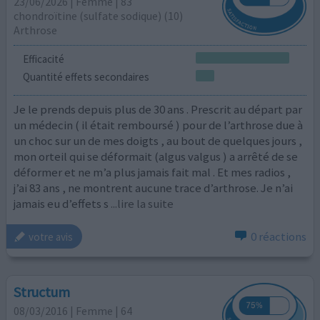
23/06/2026 | Femme | 83
chondroïtine (sulfate sodique) (10)
Arthrose
Efficacité
Quantité effets secondaires
Je le prends depuis plus de 30 ans . Prescrit au départ par
un médecin ( il était remboursé ) pour de l’arthrose due à
un choc sur un de mes doigts , au bout de quelques jours ,
mon orteil qui se déformait (algus valgus ) a arrêté de se
déformer et ne m’a plus jamais fait mal . Et mes radios ,
j’ai 83 ans , ne montrent aucune trace d’arthrose. Je n’ai
jamais eu d’effets s
...lire la suite
0 réactions
votre avis
Structum
08/03/2016 | Femme | 64